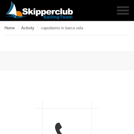
Home
/
Activity
/
capodanno in barca vela