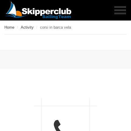
Home
/
Activity
/
corsi in barca vela