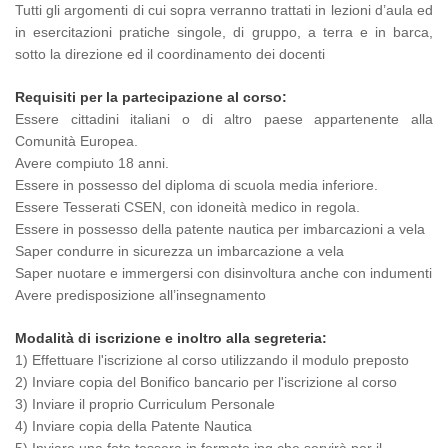
Tutti gli argomenti di cui sopra verranno trattati in lezioni d’aula ed
in esercitazioni pratiche singole, di gruppo, a terra e in barca,
sotto la direzione ed il coordinamento dei docenti
Requisiti per la partecipazione al corso:
Essere cittadini italiani o di altro paese appartenente alla
Comunità Europea.
Avere compiuto 18 anni.
Essere in possesso del diploma di scuola media inferiore.
Essere Tesserati CSEN, con idoneità medico in regola.
Essere in possesso della patente nautica per imbarcazioni a vela
Saper condurre in sicurezza un imbarcazione a vela
Saper nuotare e immergersi con disinvoltura anche con indumenti
Avere predisposizione all’insegnamento
Modalità di iscrizione e inoltro alla segreteria:
1) Effettuare l'iscrizione al corso utilizzando il modulo preposto
2) Inviare copia del Bonifico bancario per l'iscrizione al corso
3) Inviare il proprio Curriculum Personale
4) Inviare copia della Patente Nautica
5) Inviare una foto tessera in formato jpg che servirà per il