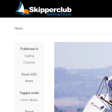
Home
Published in
Sailing
Courses
Read 4282
times
Tagged under
corso altura,
Email