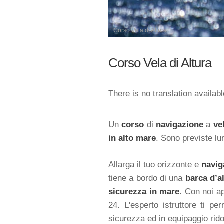
Corso Vela di Altura
Corso Vela di Altura
There is no translation availabl
Un
corso
di
navigazione
a
ve
in alto mare
. Sono previste lu
Allarga il tuo orizzonte e
navig
tiene a bordo di una
barca d’a
sicurezza in mare
. Con noi ap
24. L'esperto istruttore ti p
sicurezza ed in
equipaggio rido