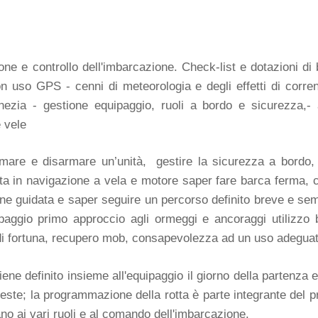
ne e controllo dell'imbarcazione. Check-list e dotazioni d
 uso GPS - cenni di meteorologia e degli effetti di corren
ezia - gestione equipaggio, ruoli a bordo e sicurezza,- a
 vele
are e disarmare un’unità, gestire la sicurezza a bordo, 
ta in navigazione a vela e motore saper fare barca ferma, 
one guidata e saper seguire un percorso definito breve e sem
uipaggio primo approccio agli ormeggi e ancoraggi utiliz
i di fortuna, recupero mob, consapevolezza ad un uso adeguat
iene definito insieme all'equipaggio il giorno della partenza 
rieste; la programmazione della rotta è parte integrante del
ano ai vari ruoli e al comando dell'imbarcazione.