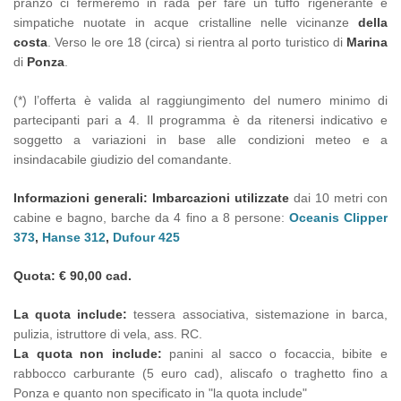
pranzo ci fermeremo in rada per fare un tuffo rigenerante e
simpatiche nuotate in acque cristalline nelle vicinanze
della
costa
. Verso le ore 18 (circa) si rientra al porto turistico di
Marina
di
Ponza
.
(*) l’offerta è valida al raggiungimento del numero minimo di
partecipanti pari a 4. Il programma è da ritenersi indicativo e
soggetto a variazioni in base alle condizioni meteo e a
insindacabile giudizio del comandante.
Informazioni generali:
Imbarcazioni utilizzate
dai 10 metri con
cabine e bagno, barche da 4 fino a 8 persone:
Oceanis Clipper
373
,
Hanse 312
,
Dufour 425
Quota: € 90,00 cad.
La quota include:
tessera associativa, sistemazione in barca,
pulizia, istruttore di vela, ass. RC.
La quota non include:
panini al sacco o focaccia, bibite e
rabbocco carburante (5 euro cad), aliscafo o traghetto fino a
Ponza e quanto non specificato in "la quota include"