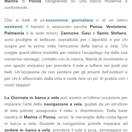
Marina
di
Ponza
navigherete su una barca moderna e
confortevole.
Che si tratti di un’
escursione giornaliera
o di un intero
weekend
, il fascino è assicurato perché
Ponza
,
Ventotene
,
Palmarola
e le isole minori,
Zannone
,
Gavi
e
Santo Stefano
,
sono prodighe di bellezze, soprattutto per i diportisti e per chi
scopre per la prima volta l’emozione della barca a vela. Chi
sceglie quest’ultima modalità per visitare l’arcipelago ha dalla sua
numerosi vantaggi: contatto con la natura, libertà di movimento e
uno spazio esclusivo per prendere il sole e tuffarsi nei posti più
belli. Un’occasione da non perdere per gli amanti dell’outdoor e
per chi è affascinato dalla vela e vuole fare un po’ di pratica con i
nostri skipper!
La Giornata in barca a vela
può essere un'ottima occasione per
imparare l'arte della
navigazione a vela
, guidati da un istruttore
di vela potrete assaporare il relax e divertimento. Dalla base
nautica di
Marina
di
Ponza
, verso le meraviglie della costa ligure
in barca a vela.
Durante la navigazione potrete imparare ad
andare in barca a vela
, prendere il sole a prua, sorseggiare un