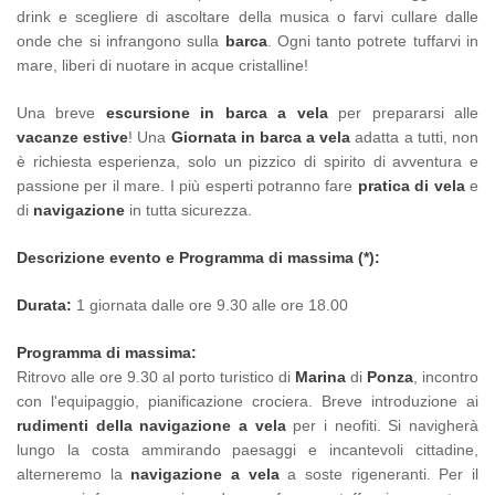
drink e scegliere di ascoltare della musica o farvi cullare dalle
onde che si infrangono sulla
barca
. Ogni tanto potrete tuffarvi in
mare, liberi di nuotare in acque cristalline!
Una breve
escursione in barca a vela
per prepararsi alle
vacanze estive
! Una
Giornata in barca a vela
adatta a tutti, non
è richiesta esperienza, solo un pizzico di spirito di avventura e
passione per il mare. I più esperti potranno fare
pratica di vela
e
di
navigazione
in tutta sicurezza.
Descrizione evento e Programma di massima (*):
Durata:
1 giornata dalle ore 9.30 alle ore 18.00
Programma di massima:
Ritrovo alle ore 9.30 al porto turistico di
Marina
di
Ponza
, incontro
con l'equipaggio, pianificazione crociera. Breve introduzione ai
rudimenti della navigazione a vela
per i neofiti. Si navigherà
lungo la costa ammirando paesaggi e incantevoli cittadine,
alterneremo la
navigazione a vela
a soste rigeneranti. Per il