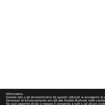
Informativa:
Questo sito o gli strumenti terzi da questo utilizzati si avvalgono di
necessari al funzionamento ed utili alle finalità illustrate nella cookie
Se vuoi saperne di più o negare il consenso a tutti o ad alcuni cook