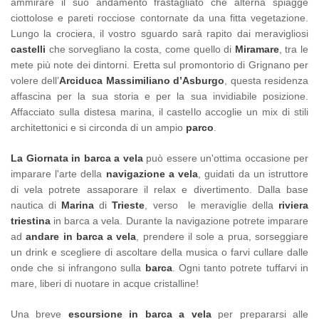
ammirare il suo andamento frastagliato che alterna spiagge
ciottolose e pareti rocciose contornate da una fitta vegetazione.
Lungo la crociera, il vostro sguardo sarà rapito dai meravigliosi
castelli
che sorvegliano la costa, come quello di
Miramare
, tra le
mete più note dei dintorni. Eretta sul promontorio di Grignano per
volere dell’
Arciduca Massimiliano d’Asburgo
, questa residenza
affascina per la sua storia e per la sua invidiabile posizione.
Affacciato sulla distesa marina, il castello accoglie un mix di stili
architettonici e si circonda di un ampio
parco
.
La Giornata in barca a vela
può essere un'ottima occasione per
imparare l'arte della
navigazione a vela
, guidati da un istruttore
di vela potrete assaporare il relax e divertimento. Dalla base
nautica di
Marina
di
Trieste
, verso le meraviglie della
riviera
triestina
in barca a vela.
Durante la navigazione potrete imparare
ad
andare in barca a vela
, prendere il sole a prua, sorseggiare
un drink e scegliere di ascoltare della musica o farvi cullare dalle
onde che si infrangono sulla
barca
. Ogni tanto potrete tuffarvi in
mare, liberi di nuotare in acque cristalline!
Una breve
escursione in barca a vela
per prepararsi alle