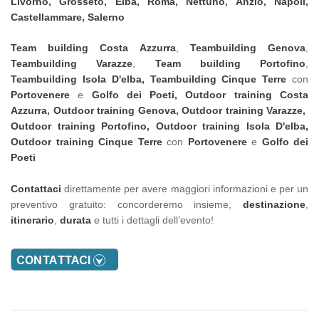
Livorno, Grosseto, Elba, Roma, Nettuno, Anzio, Napoli,
Castellammare, Salerno
Team building
Costa Azzurra
,
Teambuilding Genova
,
Teambuilding
Varazze
,
Team building
Portofino
,
Teambuilding Isola D'elba, Teambuilding
Cinque Terre
con
Portovenere
e
Golfo dei Poeti,
Outdoor training
Costa
Azzurra,
Outdoor training
Genova,
Outdoor training
Varazze,
Outdoor training
Portofino, Outdoor training
Isola D'elba,
Outdoor training
Cinque Terre
con
Portovenere
e
Golfo dei
Poeti
Contattaci
direttamente per avere maggiori informazioni e per un
preventivo gratuito: concorderemo insieme,
destinazione
,
itinerario
,
durata
e tutti i dettagli dell’evento!