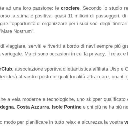
ente ad una loro passione: le
crociere
. Secondo lo studio re
orso la stima è positiva: quasi 11 milioni di passeggeri, di 
ire l’opportunità di organizzare per i suoi soci degli itinerar
 "Mare Nostrum".
i viaggiare, serviti e riveriti a bordo di navi sempre più gr
variegate. Ma ci sono occasioni in cui la privacy, il relax e 
rClub
, associazione sportiva dilettantistica affiliata Uisp e C
ciderà al vostro posto in quali località attraccare, quanti g
e a vela moderne e tecnologiche, uno skipper qualificato ed
rdegna
,
Costa Azzurra
,
Isole Pontine
e chi più ne ha più n
 modo per pianificare in tutto relax e sicurezza la vostra
v