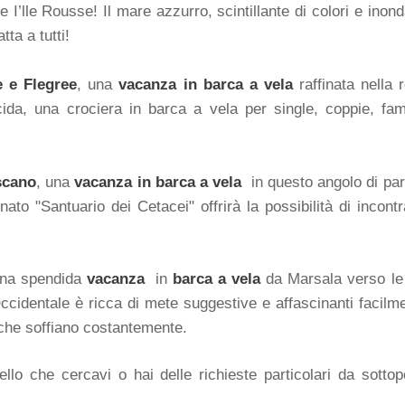
a e I’lle Rousse! Il mare azzurro, scintillante di colori e i
tta a tutti!
e e Flegree
, una
vacanza in barca a vela
raffinata nella
ida, una crociera in barca a vela per single, coppie, fam
scano
, una
vacanza in barca a vela
in questo angolo di para
to "Santuario dei Cetacei" offrirà la possibilità di incont
una spendida
vacanza
in
barca a vela
da Marsala verso l
cidentale è ricca di mete suggestive e affascinanti facilme
i che soffiano costantemente.
lo che cercavi o hai delle richieste particolari da sottopo