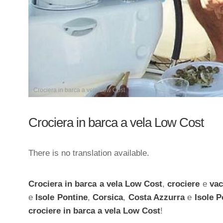
Crociera in barca a vela Low Cost
Crociera in barca a vela Low Cost
There is no translation available.
Crociera in barca a vela Low Cost
,
crociere
e
vac
e
Isole Pontine
,
Corsica
,
Costa Azzurra
e
Isole P
crociere in barca a vela Low Cost
!