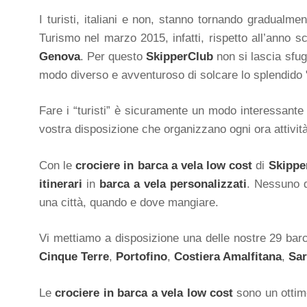
I turisti, italiani e non, stanno tornando gradualm
Turismo nel marzo 2015, infatti, rispetto all’anno sc
Genova
. Per questo
SkipperClub
non si lascia sfugg
modo diverso e avventuroso di solcare lo splendido
Fare i “turisti” è sicuramente un modo interessante d
vostra disposizione che organizzano ogni ora attività 
Con le
crociere in barca a vela low cost
di
Skippe
itinerari
in
barca a vela
personalizzati
. Nessuno de
una città, quando e dove mangiare.
Vi mettiamo a disposizione una delle nostre 29 barch
Cinque Terre
,
Portofino
,
Costiera Amalfitana
,
Sa
Le
crociere in barca a vela low cost
sono un ottimo