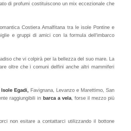
nondato di profumi costituiscono un mix eccezionale che
 romantica Costiera Amalfitana tra le isole Pontine e
iglie e gruppi di amici con la formula dell'imbarco
diso che vi colpirà per la bellezza del suo mare. La
rare oltre che i comuni delfini anche altri mammiferi
e
Isole Egadi,
Favignana, Levanzo e Marettimo,
San
nte raggiungibili in
barca a vela
, forse il mezzo più
rci non esitare a contattarci utilizzando il bottone