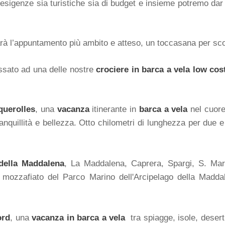
 esigenze sia turistiche sia di budget e insieme potremo dar 
à l’appuntamento più ambito e atteso, un toccasana per sco
essato ad una delle nostre
crociere in barca a vela low cos
querolles
, una
vacanza
itinerante in
barca a vela
nel cuore 
ranquillità e bellezza. Otto chilometri di lunghezza per due
della Maddalena
, La Maddalena, Caprera, Spargi, S. Mari
 mozzafiato del Parco Marino dell'Arcipelago della Maddal
ord
, una
vacanza in barca a vela
tra spiagge, isole, desert