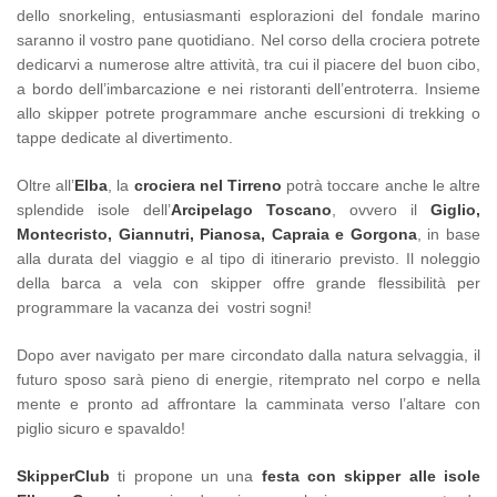
dello snorkeling, entusiasmanti esplorazioni del fondale marino
saranno il vostro pane quotidiano. Nel corso della crociera potrete
dedicarvi a numerose altre attività, tra cui il piacere del buon cibo,
a bordo dell’imbarcazione e nei ristoranti dell’entroterra. Insieme
allo skipper potrete programmare anche escursioni di trekking o
tappe dedicate al divertimento.
Oltre all’
Elba
, la
crociera nel Tirreno
potrà toccare anche le altre
splendide isole dell’
Arcipelago Toscano
, ovvero il
Giglio,
Montecristo, Giannutri, Pianosa, Capraia e Gorgona
, in base
alla durata del viaggio e al tipo di itinerario previsto. Il noleggio
della barca a vela con skipper offre grande flessibilità per
programmare la vacanza dei vostri sogni!
Dopo aver navigato per mare circondato dalla natura selvaggia, il
futuro sposo sarà pieno di energie, ritemprato nel corpo e nella
mente e pronto ad affrontare la camminata verso l’altare con
piglio sicuro e spavaldo!
SkipperClub
ti propone un una
festa con skipper alle isole