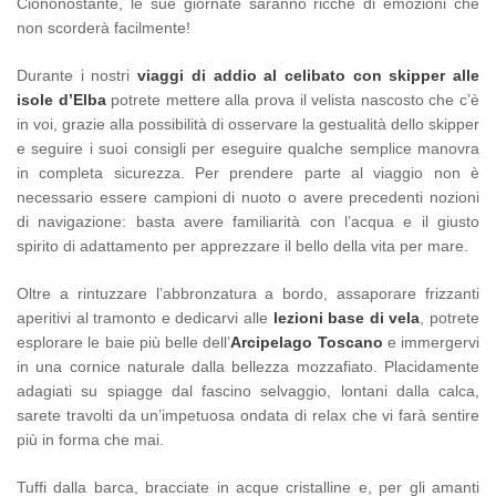
Ciononostante, le sue giornate saranno ricche di emozioni che
non scorderà facilmente!
Durante i nostri
viaggi di addio al celibato con skipper alle
isole d’Elba
potrete mettere alla prova il velista nascosto che c’è
in voi, grazie alla possibilità di osservare la gestualità dello skipper
e seguire i suoi consigli per eseguire qualche semplice manovra
in completa sicurezza. Per prendere parte al viaggio non è
necessario essere campioni di nuoto o avere precedenti nozioni
di navigazione: basta avere familiarità con l’acqua e il giusto
spirito di adattamento per apprezzare il bello della vita per mare.
Oltre a rintuzzare l’abbronzatura a bordo, assaporare frizzanti
aperitivi al tramonto e dedicarvi alle
lezioni base di vela
, potrete
esplorare le baie più belle dell’
Arcipelago Toscano
e immergervi
in una cornice naturale dalla bellezza mozzafiato. Placidamente
adagiati su spiagge dal fascino selvaggio, lontani dalla calca,
sarete travolti da un’impetuosa ondata di relax che vi farà sentire
più in forma che mai.
Tuffi dalla barca, bracciate in acque cristalline e, per gli amanti