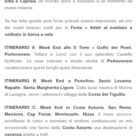
Elba e Capraia
, un ricordo unico e esclusivo e un momento da
vivere insieme.
Se hai letto questo post forse potresti essere interessato ad uno
dei nostri itinerari scelti per le
Feste
e
Addii al nubilato e
celibato in barca a vela
:
ITINERARIO A
:
Week End alle 5 Terre
e
Golfo dei Poeti
,
Portovenere
, Tellaro e Lerici con il suo splendido Castello
fortificato. Le case colorate e strade strette di
Portovenere
caratterizzano questi borghi quasi dimenticati.
ITINERARIO B
:
Week End a Portofino
,
Sestri Levante
,
Rapallo
,
Santa Margherita Ligure
. Dalla base nautica di Marina
di Lavagna, verso i pittoreschi villaggi della
Costa del Tigullio
.
ITINERARIO C
:
Week End in Costa Azzurra
,
San Remo
,
Mentone
,
Cap Ferrat
,
Montecarlo
,
Nizza
. Il mare azzurro,
scintillante di colori e inondato di profumi costituiscono un mix
eccezionale che fanno della
Costa Azzurra
una destinazione di
vacanza
adatta a tutti!