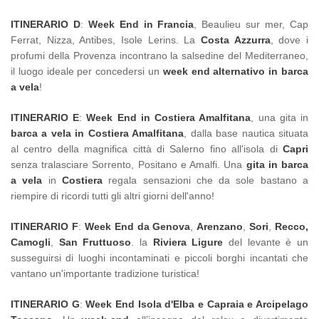
ITINERARIO D
:
Week End in Francia
, Beaulieu sur mer, Cap
Ferrat, Nizza, Antibes, Isole Lerins. La
Costa Azzurra
, dove i
profumi della Provenza incontrano la salsedine del Mediterraneo,
il luogo ideale per concedersi un
week end alternativo in barca
a vela
!
ITINERARIO E
:
Week End in Costiera Amalfitana
, una gita in
barca a vela in Costiera Amalfitana
, dalla base nautica situata
al centro della magnifica città di Salerno fino all'isola di
Capri
senza tralasciare Sorrento, Positano e Amalfi. Una
gita in barca
a vela
in
Costiera
regala sensazioni che da sole bastano a
riempire di ricordi tutti gli altri giorni dell'anno!
ITINERARIO F
:
Week End da Genova
,
Arenzano
,
Sori
,
Recco,
Camogli
,
San Fruttuoso
. la
Riviera Ligure
del levante è un
susseguirsi di luoghi incontaminati e piccoli borghi incantati che
vantano un'importante tradizione turistica!
ITINERARIO G
:
Week End Isola d'Elba e Capraia
e Arcipelago