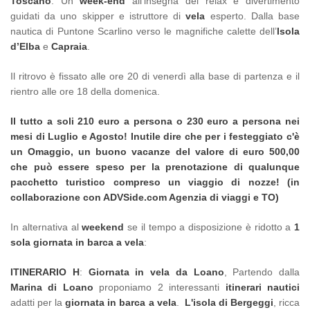
Toscano
. Un
week-end
all’insegna del relax e divertimento
guidati da uno skipper e istruttore di
vela
esperto. Dalla base
nautica di Puntone Scarlino verso le magnifiche calette dell’
Isola
d’Elba
e
Capraia
.
Il ritrovo è fissato alle ore 20 di venerdì alla base di partenza e il
rientro alle ore 18 della domenica.
Il tutto a soli 210 euro a persona o 230 euro a persona nei
mesi di Luglio e Agosto! Inutile dire che per i festeggiato c'è
un Omaggio, un buono vacanze del valore di euro 500,00
che può essere speso per la prenotazione di qualunque
pacchetto turistico compreso un viaggio di nozze! (in
collaborazione con ADVSide.com Agenzia di viaggi e TO)
In alternativa al
weekend
se il tempo a disposizione è ridotto a
1
sola giornata in barca a vela
:
ITINERARIO H
:
Giornata in vela da Loano
, Partendo dalla
Marina di Loano
proponiamo 2 interessanti
itinerari nautici
adatti per la
giornata in barca a vela
.
L'isola di Bergeggi
, ricca