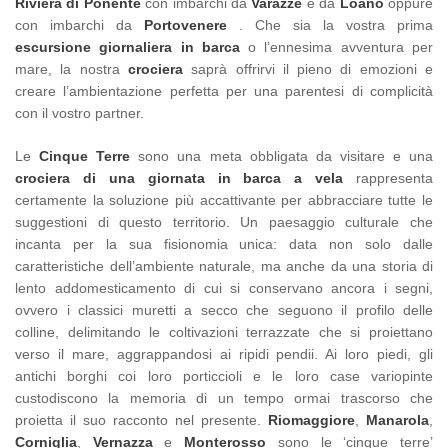
Riviera di Ponente
con imbarchi da
Varazze
e da
Loano
oppure
con imbarchi da
Portovenere
. Che sia la vostra prima
escursione giornaliera in barca
o l’ennesima avventura per
mare, la nostra
crociera
saprà offrirvi il pieno di emozioni e
creare l’ambientazione perfetta per una parentesi di complicità
con il vostro partner.
Le
Cinque Terre
sono una meta obbligata da visitare e una
crociera di una giornata in barca a vela
rappresenta
certamente la soluzione più accattivante per abbracciare tutte le
suggestioni di questo territorio. Un paesaggio culturale che
incanta per la sua fisionomia unica: data non solo dalle
caratteristiche dell’ambiente naturale, ma anche da una storia di
lento addomesticamento di cui si conservano ancora i segni,
ovvero i classici muretti a secco che seguono il profilo delle
colline, delimitando le coltivazioni terrazzate che si proiettano
verso il mare, aggrappandosi ai ripidi pendii. Ai loro piedi, gli
antichi borghi coi loro porticcioli e le loro case variopinte
custodiscono la memoria di un tempo ormai trascorso che
proietta il suo racconto nel presente.
Riomaggiore
,
Manarola
,
Corniglia
,
Vernazza
e
Monterosso
sono le ‘cinque terre’