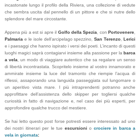
incastonate lungo il profilo della Riviera, una collezione di vedute
che sembra uscita dal pennello di un pittore e che si nutre dello
splendore del mare circostante.
Appena più a est si apre il
Golfo della Spezia
, con
Portovenere
,
Palmaria
e le isole dell’arcipelago spezzino,
San Terenzo
,
Lerici
e i paesaggi che hanno ispirato i versi dei poeti. L’incanto di questi
luoghi magici saprà contagiarvi insieme alla passione per la
barca
a vela
, un modo di viaggiare autentico che sa regalare un senso
di libertà incontrastata. Scopritelo insieme al vostro innamorato e
ammirate insieme la luce del tramonto che riempie l’acqua di
riflessi, assaporando una languida passeggiata sul lungomare o
un aperitivo vista mare. I più intraprendenti potranno anche
approfittare dell’assistenza dello skipper per togliersi qualche
curiosità in fatto di navigazione e, nel caso dei più esperti, per
approfondire qualche trucco del mestiere.
Se hai letto questo post forse potresti essere interessato ad uno
dei nostri itinerari per le tue
escursioni
o
crociere in barca a
vela in giornata
: