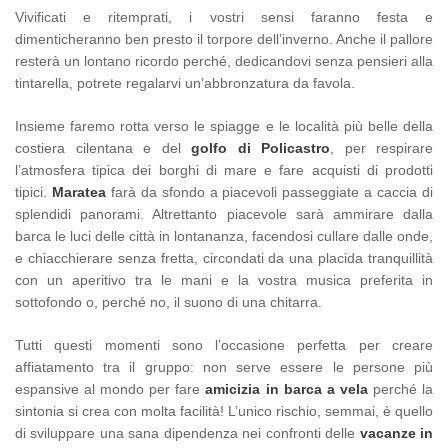
Vivificati e ritemprati, i vostri sensi faranno festa e
dimenticheranno ben presto il torpore dell’inverno. Anche il pallore
resterà un lontano ricordo perché, dedicandovi senza pensieri alla
tintarella, potrete regalarvi un’abbronzatura da favola.
Insieme faremo rotta verso le spiagge e le località più belle della
costiera cilentana e del
golfo di Policastro
, per respirare
l’atmosfera tipica dei borghi di mare e fare acquisti di prodotti
tipici.
Maratea
farà da sfondo a piacevoli passeggiate a caccia di
splendidi panorami. Altrettanto piacevole sarà ammirare dalla
barca le luci delle città in lontananza, facendosi cullare dalle onde,
e chiacchierare senza fretta, circondati da una placida tranquillità
con un aperitivo tra le mani e la vostra musica preferita in
sottofondo o, perché no, il suono di una chitarra.
Tutti questi momenti sono l’occasione perfetta per creare
affiatamento tra il gruppo: non serve essere le persone più
espansive al mondo per fare
amicizia in barca a vela
perché la
sintonia si crea con molta facilità! L’unico rischio, semmai, è quello
di sviluppare una sana dipendenza nei confronti delle
vacanze in