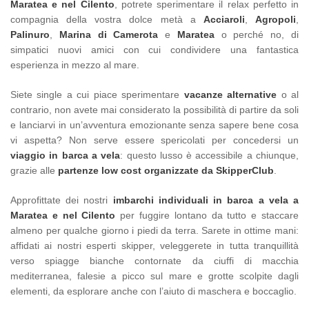
Maratea e nel Cilento
, potrete sperimentare il relax perfetto in
compagnia della vostra dolce metà a
Acciaroli
,
A
gropoli
,
Palinuro
,
Marina di Camerota
e
Maratea
o
perché no, di
simpatici nuovi amici con cui condividere una fantastica
esperienza in mezzo al mare.
Siete single a cui piace sperimentare
vacanze alternative
o al
contrario, non avete mai considerato la possibilità di partire da soli
e lanciarvi in un’avventura emozionante senza sapere bene cosa
vi aspetta? Non serve essere spericolati per concedersi un
viaggio in barca a vela
: questo lusso è accessibile a chiunque,
grazie alle
partenze low cost organizzate da SkipperClub
.
Approfittate dei nostri
imbarchi individuali in barca a vela a
Maratea e nel Cilento
per fuggire lontano da tutto e staccare
almeno per qualche giorno i piedi da terra. Sarete in ottime mani:
affidati ai nostri esperti skipper, veleggerete in tutta tranquillità
verso spiagge bianche contornate da ciuffi di macchia
mediterranea, falesie a picco sul mare e grotte scolpite dagli
elementi, da esplorare anche con l’aiuto di maschera e boccaglio.