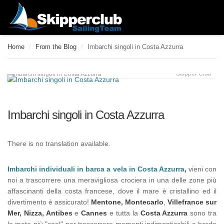
Home
/
From the Blog
/
Imbarchi singoli in Costa Azzurra
Skipper Club
Imbarchi singoli in Costa Azzurra
Imbarchi singoli in Costa Azzurra
There is no translation available.
Imbarchi individuali in barca a vela in Costa Azzurra
,
vieni con
noi a trascorrere una meravigliosa crociera in una delle zone più
affascinanti della costa francese, dove il mare è cristallino ed il
divertimento è assicurato!
Mentone, Montecarlo
,
Villefrance sur
Mer,
Nizza, Antibes
e
Cannes
e tutta la
Costa Azzurra
sono tra