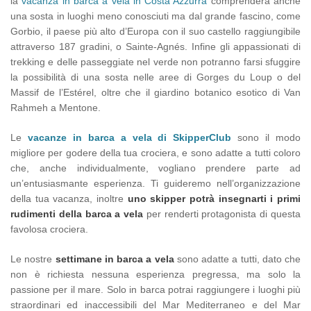
la
vacanza in barca a vela in Costa Azzurra
comprenderà anche
una sosta in luoghi meno conosciuti ma dal grande fascino, come
Gorbio, il paese più alto d’Europa con il suo castello raggiungibile
attraverso 187 gradini, o Sainte-Agnés. Infine gli appassionati di
trekking e delle passeggiate nel verde non potranno farsi sfuggire
la possibilità di una sosta nelle aree di Gorges du Loup o del
Massif de l’Estérel, oltre che il giardino botanico esotico di Van
Rahmeh a Mentone.
Le
vacanze in barca a vela di SkipperClub
sono il modo
migliore per godere della tua crociera, e sono adatte a tutti coloro
che, anche individualmente, vogliano prendere parte ad
un’entusiasmante esperienza. Ti guideremo nell’organizzazione
della tua vacanza, inoltre
uno skipper potrà insegnarti i primi
rudimenti della barca a vela
per renderti protagonista di questa
favolosa crociera.
Le nostre
settimane in barca a vela
sono adatte a tutti, dato che
non è richiesta nessuna esperienza pregressa, ma solo la
passione per il mare. Solo in barca potrai raggiungere i luoghi più
straordinari ed inaccessibili del Mar Mediterraneo e del Mar