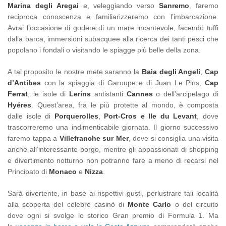
Marina degli Aregai
e, veleggiando verso
Sanremo
, faremo
reciproca conoscenza e familiarizzeremo con l’imbarcazione.
Avrai l’occasione di godere di un mare incantevole, facendo tuffi
dalla barca, immersioni subacquee alla ricerca dei tanti pesci che
popolano i fondali o visitando le spiagge più belle della zona.
A tal proposito le nostre mete saranno la
Baia degli Angeli
,
Cap
d’Antibes
con la spiaggia di Garoupe e di Juan Le Pins,
Cap
Ferrat
, le isole di
Lerins
antistanti
Cannes
o dell’arcipelago di
Hyéres
. Quest’area, fra le più protette al mondo, è composta
dalle isole di
Porquerolles
,
Port-Cros e Ile du Levant
, dove
trascorreremo una indimenticabile giornata. Il giorno successivo
faremo tappa a
Villefranche sur Mer
, dove si consiglia una visita
anche all’interessante borgo, mentre gli appassionati di shopping
e divertimento notturno non potranno fare a meno di recarsi nel
Principato di
Monaco
e
Nizza
.
Sarà divertente, in base ai rispettivi gusti, perlustrare tali località
alla scoperta del celebre casinò di
Monte Carlo
o del circuito
dove ogni si svolge lo storico Gran premio di Formula 1. Ma