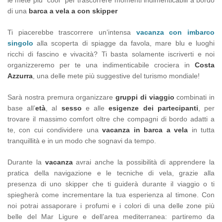
le mete più "cool" per trascorrere momenti indimenticabili a bordo
di una
barca a vela a
con skipper
Ti piacerebbe trascorrere un’intensa
vacanza con imbarco
singolo
alla scoperta di spiagge da favola, mare blu e luoghi
ricchi di fascino e vivacità? Ti basta solamente iscriverti e noi
organizzeremo per te una indimenticabile crociera in
Costa
Azzurra
, una delle mete più suggestive del turismo mondiale!
Sarà nostra premura organizzare
gruppi di viaggio
combinati in
base all’
età
, al
sesso
e alle
esigenze dei partecipanti
, per
trovare il massimo comfort oltre che compagni di bordo adatti a
te, con cui condividere una
vacanza in barca a vela
in tutta
tranquillità e in un modo che sognavi da tempo.
Durante la
vacanza
avrai anche la possibilità di apprendere la
pratica della navigazione e le tecniche di vela, grazie alla
presenza di uno skipper che ti guiderà durante il viaggio o ti
spiegherà come incrementare la tua esperienza al timone. Con
noi potrai assaporare i profumi e i colori di una delle zone più
belle del Mar Ligure e dell’area mediterranea: partiremo da