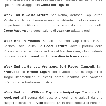
i pittoreschi villaggi della
Costa del Tigullio
.
Week End in Costa Azzurra
, San Remo, Mentone, Cap Ferrat,
Montecarlo, Nizza. Il mare azzurro, scintillante di colori e inondato
di profumi costituiscono un mix eccezionale che fanno della
Costa Azzurra
una destinazione di
vacanza
adatta a tutti!
Week End in Francia
, Beaulieu sur mer, Cap Ferrat, Nizza,
Antibes, Isole Lerins. La
Costa Azzurra
, dove i profumi della
Provenza incontrano la salsedine del Mediterraneo, il luogo ideale
per concedersi un
week end alternativo in barca a vela
!
Week End da Genova
,
Arenzano
,
Sori
,
Recco, Camogli
,
San
Fruttuoso
. la
Riviera Ligure
del levante è un susseguirsi di
luoghi incontaminati e piccoli borghi incantati che vantano
un'importante tradizione turistica!
Week End Isola d'Elba e Capraia
e Arcipelago Toscano
. Un
week-end
all’insegna del relax e divertimento guidati da uno
skipper e istruttore di
vela
esperto. Dalla base nautica di Puntone