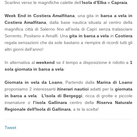
Scarlino verso le magnifiche calette dell’
Isola d’Elba
e
Capraia
.
Week End in Costiera Amalfitana
, una gita in
barca a vela in
Costiera Amalfitana
, dalla base nautica situata al centro della
magnifica città di Salerno fino all'isola di Capri senza tralasciare
Sorrento, Positano e Amalfi. Una
gita in barca a vela
in
Costiera
regala sensazioni che da sole bastano a riempire di ricordi tutti gli
altri giorni dell'anno!
In alternativa al
weekend
se il tempo a disposizione è ridotto a
1
sola giornata in barca a vela
:
Giornata in vela da Loano
, Partendo dalla
Marina di Loano
proponiamo 2 interessanti
itinerari nautici
adatti per la
giornata
in barca a vela
.
L'isola di Bergeggi
, ricca di grotte e piccole
insenature o
l’isola Gallinara
centro della
Riserva Naturale
Regionale dell'Isola di Gallinara
, a te la scelta!
Tweet