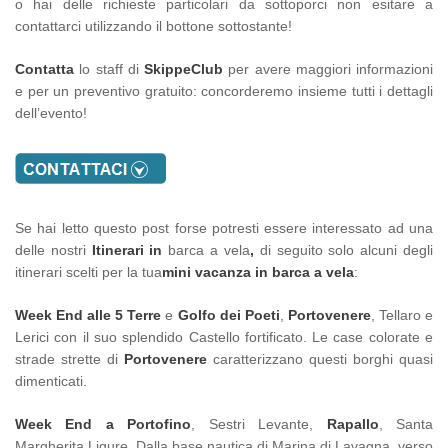
o hai delle richieste particolari da sottoporci non esitare a
contattarci utilizzando il bottone sottostante!
Contatta
lo staff di
SkippeClub
per avere maggiori informazioni
e per un preventivo gratuito: concorderemo insieme tutti i dettagli
dell’evento!
Se hai letto questo post forse potresti essere interessato ad una
delle nostri
Itinerari in
barca a vela
,
di seguito solo alcuni degli
itinerari scelti per la tua
mini vacanza in barca a vela
:
Week End alle 5 Terre
e
Golfo dei Poeti
,
Portovenere
, Tellaro e
Lerici con il suo splendido Castello fortificato. Le case colorate e
strade strette di
Portovenere
caratterizzano questi borghi quasi
dimenticati.
Week End a Portofino
, Sestri Levante,
Rapallo
, Santa
Margherita Ligure. Dalla base nautica di Marina di Lavagna, verso