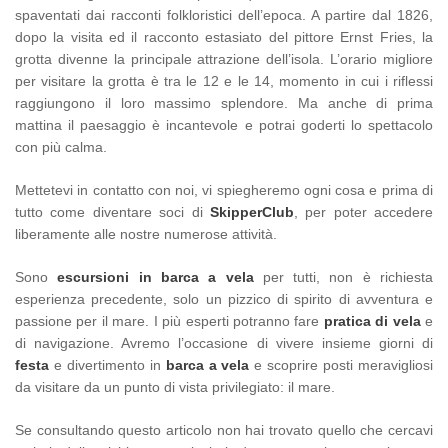
spaventati dai racconti folkloristici dell’epoca. A partire dal 1826,
dopo la visita ed il racconto estasiato del pittore Ernst Fries, la
grotta divenne la principale attrazione dell’isola. L’orario migliore
per visitare la grotta è tra le 12 e le 14, momento in cui i riflessi
raggiungono il loro massimo splendore. Ma anche di prima
mattina il paesaggio è incantevole e potrai goderti lo spettacolo
con più calma.
Mettetevi in contatto con noi, vi spiegheremo ogni cosa e prima di
tutto come diventare soci di
SkipperClub
, per poter accedere
liberamente alle nostre numerose attività.
Sono
escursioni in barca a vela
per tutti, non è richiesta
esperienza precedente, solo un pizzico di spirito di avventura e
passione per il mare. I più esperti potranno fare
pratica di vela
e
di navigazione. Avremo l’occasione di vivere insieme giorni di
festa
e divertimento in
barca a vela
e scoprire posti meravigliosi
da visitare da un punto di vista privilegiato: il mare.
Se consultando questo articolo non hai trovato quello che cercavi