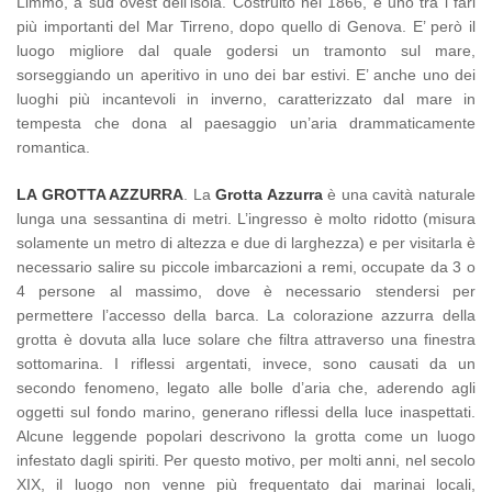
Limmo, a sud ovest dell’isola. Costruito nel 1866, è uno tra i fari
più importanti del Mar Tirreno, dopo quello di Genova. E’ però il
luogo migliore dal quale godersi un tramonto sul mare,
sorseggiando un aperitivo in uno dei bar estivi. E’ anche uno dei
luoghi più incantevoli in inverno, caratterizzato dal mare in
tempesta che dona al paesaggio un’aria drammaticamente
romantica.
LA GROTTA AZZURRA
. La
Grotta Azzurra
è una cavità naturale
lunga una sessantina di metri. L’ingresso è molto ridotto (misura
solamente un metro di altezza e due di larghezza) e per visitarla è
necessario salire su piccole imbarcazioni a remi, occupate da 3 o
4 persone al massimo, dove è necessario stendersi per
permettere l’accesso della barca. La colorazione azzurra della
grotta è dovuta alla luce solare che filtra attraverso una finestra
sottomarina. I riflessi argentati, invece, sono causati da un
secondo fenomeno, legato alle bolle d’aria che, aderendo agli
oggetti sul fondo marino, generano riflessi della luce inaspettati.
Alcune leggende popolari descrivono la grotta come un luogo
infestato dagli spiriti. Per questo motivo, per molti anni, nel secolo
XIX, il luogo non venne più frequentato dai marinai locali,