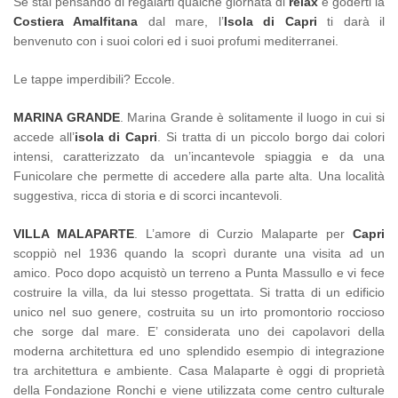
Se stai pensando di regalarti qualche giornata di
relax
e goderti la
Costiera Amalfitana
dal mare, l’
Isola di Capri
ti darà il
benvenuto con i suoi colori ed i suoi profumi mediterranei.
Le tappe imperdibili? Eccole.
MARINA GRANDE
. Marina Grande è solitamente il luogo in cui si
accede all’
isola di Capri
. Si tratta di un piccolo borgo dai colori
intensi, caratterizzato da un’incantevole spiaggia e da una
Funicolare che permette di accedere alla parte alta. Una località
suggestiva, ricca di storia e di scorci incantevoli.
VILLA MALAPARTE
. L’amore di Curzio Malaparte per
Capri
scoppiò nel 1936 quando la scoprì durante una visita ad un
amico. Poco dopo acquistò un terreno a Punta Massullo e vi fece
costruire la villa, da lui stesso progettata. Si tratta di un edificio
unico nel suo genere, costruita su un irto promontorio roccioso
che sorge dal mare. E’ considerata uno dei capolavori della
moderna architettura ed uno splendido esempio di integrazione
tra architettura e ambiente. Casa Malaparte è oggi di proprietà
della Fondazione Ronchi e viene utilizzata come centro culturale