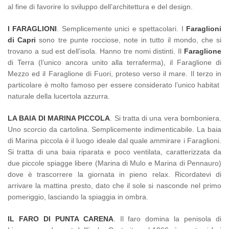
al fine di favorire lo sviluppo dell’architettura e del design.
I FARAGLIONI
. Semplicemente unici e spettacolari. I
Faraglioni
di Capri
sono tre punte rocciose, note in tutto il mondo, che si
trovano a sud est dell’isola. Hanno tre nomi distinti. Il
Faraglione
di Terra (l’unico ancora unito alla terraferma), il Faraglione di
Mezzo ed il Faraglione di Fuori, proteso verso il mare. Il terzo in
particolare è molto famoso per essere considerato l’unico habitat
naturale della lucertola azzurra.
LA BAIA DI MARINA PICCOLA
. Si tratta di una vera bomboniera.
Uno scorcio da cartolina. Semplicemente indimenticabile. La baia
di Marina piccola è il luogo ideale dal quale ammirare i Faraglioni.
Si tratta di una baia riparata e poco ventilata, caratterizzata da
due piccole spiagge libere (Marina di Mulo e Marina di Pennauro)
dove è trascorrere la giornata in pieno relax. Ricordatevi di
arrivare la mattina presto, dato che il sole si nasconde nel primo
pomeriggio, lasciando la spiaggia in ombra.
IL FARO DI PUNTA CARENA
. Il faro domina la penisola di