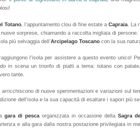
losi!
el Totano
, l’appuntamento clou di fine estate a
Capraia
. La 
a nuove sorprese, chiamando a raccolta migliaia di persone. 
ola più selvaggia dell’
Arcipelago Toscano
con la sua natura
raggiungono l’isola per assistere a questo evento unico! Per
do in scena un trionfo di piatti a tema: totano con patate,
vero tante.
li si arricchiscono di nuove sperimentazioni e variazioni su
dizione dell’isola e la sua capacità di esaltare i sapori più s
la
gara di pesca
organizzata in occasione della
Sagra de
tenza e alla gara dalla nostra postazione privilegiata in m