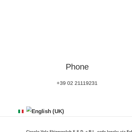
Phone
+39 02 21119231
Circolo Vela Skipperclub S.S.D. a R.L. sede legale: via Fe