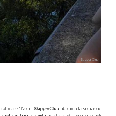
Skipper Club
va al mare? Noi di
SkipperClub
abbiamo la soluzione
ica
gita in barca a vela
adatta a tutti, non solo agli