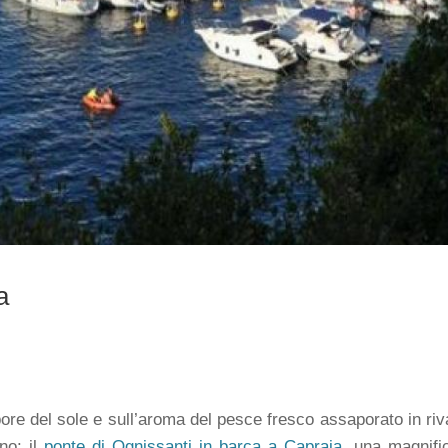
a
tepore del sole e sull’aroma del pesce fresco assaporato in ri
no: il
ponte di Ognissanti in barca a Capraia
, una magnif