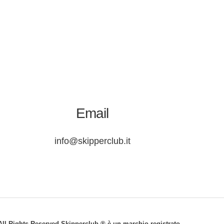
Email
info@skipperclub.it
© All Rights Reserved Skipperclub ® è un marchio registrato