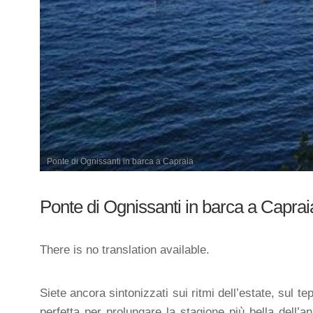
Ponte di Ognissanti in barca a Capraia
Ponte di Ognissanti in barca a Caprai
There is no translation available.
Siete ancora sintonizzati sui ritmi dell’estate, sul 
perfetta per prolungare la stagione più bella dell’an