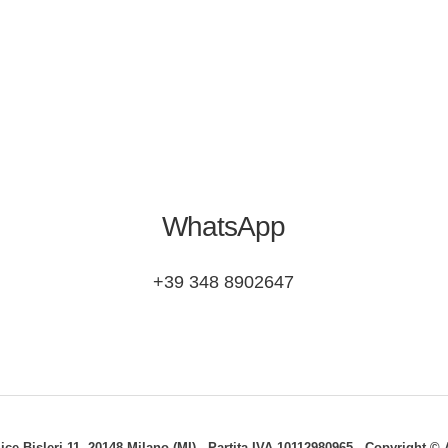
WhatsApp
+39 348 8902647
lice Bisleri 11, 20148 Milano (MI) - Partita IVA 10112980965 - Copyright 