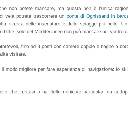
zione non potete mancare, ma questa non è l’unica ragio
 di vela potrete trascorrere un
ponte di Ognissanti in barc
alla ricerca delle insenature e delle spiagge più belle. U
più belle isole del Mediterraneo non può mancare nel vostro c
nfortevoli, fino ad 8 posti con camere doppie e bagno a bo
ità visitate.
il modo migliore per fare esperienza di navigazione: lo ski
lo che cercavi o hai delle richieste particolari da sottopo