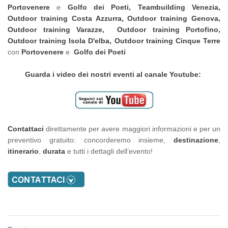
Portovenere
e
Golfo dei Poeti, Teambuilding Venezia,
Outdoor training
Costa Azzurra,
Outdoor training
Genova,
Outdoor training
Varazze, Outdoor training
Portofino,
Outdoor training
Isola D'elba,
Outdoor training
Cinque Terre
con
Portovenere
e
Golfo dei Poeti
Guarda i video dei nostri eventi al canale Youtube:
Contattaci
direttamente per avere maggiori informazioni e per un
preventivo gratuito: concorderemo insieme,
destinazione
,
itinerario
,
durata
e tutti i dettagli dell’evento!