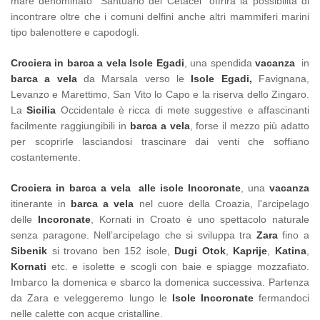
mare denominato "Santuario dei Cetacei" offrirà la possibilità di
incontrare oltre che i comuni delfini anche altri mammiferi marini
tipo balenottere e capodogli.
Crociera in barca a vela Isole Egadi
, una spendida
vacanza
in
barca a vela
da Marsala verso le
Isole Egadi,
Favignana,
Levanzo e Marettimo,
San Vito lo Capo e la riserva dello Zingaro.
La
Sicilia
Occidentale è ricca di mete suggestive e affascinanti
facilmente raggiungibili in
barca a vela
, forse il mezzo più adatto
per scoprirle lasciandosi trascinare dai venti che soffiano
costantemente.
Crociera in barca a vela
alle isole Incoronate
, una
vacanza
itinerante in
barca a vela
nel cuore della Croazia, l'arcipelago
delle
Incoronate
, Kornati in Croato è uno spettacolo naturale
senza paragone. Nell’arcipelago che si sviluppa tra
Zara
fino a
Sibenik
si trovano ben 152 isole,
Dugi
Otok
,
Kaprije
,
Katina
,
Kornati
etc. e isolette e scogli con baie e spiagge mozzafiato.
Imbarco la domenica e sbarco la domenica successiva. Partenza
da Zara e veleggeremo lungo le
Isole Incoronate
fermandoci
nelle calette con acque cristalline.