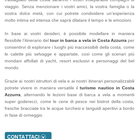
viaggio. Senza menzionare i vostri amici, la vostra famiglia o la
vostra dolce metà, con cui potrete condividere un’esperienza
molto intima ed intensa che saprà dilatare il tempo e le emozioni.
In base ai vostri desideri, è possibile modellare in maniera
flessibile l’itinerario del
tour in barca a vela in Costa Azzurra
per
consentirvi di esplorare i luoghi più inaccessibili della costa, come
le calette più selvagge e appartate, così come gli scenari più
mondani affollati di yacht, resort esclusivi e personaggi del bel
mondo.
Grazie ai nostri istruttori di vela e ai nostri itinerari personalizzabili
potrete vivere in maniera versatile il
turismo nautico in Costa
Azzurra
, alternando le lezioni base di barca a vela a momenti
super goderecci, come le cene di pesce nei bistrot della costa,
fresche bracciate tra le acque turchesi e languidi aperitivi a bordo
in fase di ormeggio.