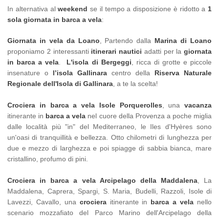
In alternativa al
weekend
se il tempo a disposizione è ridotto a
1
sola giornata in barca a vela
:
Giornata in vela da Loano
, Partendo dalla
Marina di Loano
proponiamo 2 interessanti
itinerari nautici
adatti per la
giornata
in barca a vela
.
L'isola di Bergeggi
, ricca di grotte e piccole
insenature o
l’isola Gallinara
centro della
Riserva Naturale
Regionale dell'Isola di Gallinara
, a te la scelta!
Crociera in barca a vela Isole Porquerolles
, una
vacanza
itinerante in
barca a vela
nel cuore della Provenza a poche miglia
dalle località più "in" del Mediterraneo, le Iles d'Hyères sono
un'oasi di tranquillità e bellezza. Otto chilometri di lunghezza per
due e mezzo di larghezza e poi spiagge di sabbia bianca, mare
cristallino, profumo di pini.
Crociera in barca a vela Arcipelago della Maddalena
, La
Maddalena, Caprera, Spargi, S. Maria, Budelli, Razzoli, Isole di
Lavezzi, Cavallo, una
crociera
itinerante in
barca a vela
nello
scenario mozzafiato del Parco Marino dell'Arcipelago della