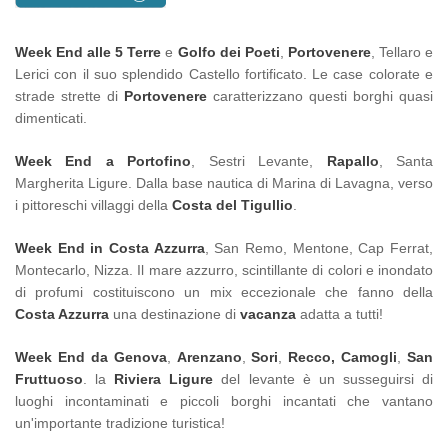
Week End alle 5 Terre
e
Golfo dei Poeti
,
Portovenere
, Tellaro e
Lerici con il suo splendido Castello fortificato. Le case colorate e
strade strette di
Portovenere
caratterizzano questi borghi quasi
dimenticati.
Week End a Portofino
, Sestri Levante,
Rapallo
, Santa
Margherita Ligure. Dalla base nautica di Marina di Lavagna, verso
i pittoreschi villaggi della
Costa del Tigullio
.
Week End in Costa Azzurra
, San Remo, Mentone, Cap Ferrat,
Montecarlo, Nizza. Il mare azzurro, scintillante di colori e inondato
di profumi costituiscono un mix eccezionale che fanno della
Costa Azzurra
una destinazione di
vacanza
adatta a tutti!
Week End da Genova
,
Arenzano
,
Sori
,
Recco, Camogli
,
San
Fruttuoso
. la
Riviera Ligure
del levante è un susseguirsi di
luoghi incontaminati e piccoli borghi incantati che vantano
un'importante tradizione turistica!