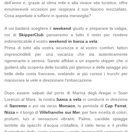
dell’anno e, grazie al clima mite e alla vivace vita turistica, offre
innumerevoli occasioni per respirare il suo fascino mozzafiato.
Cosa aspettate a tuffarvi in questa meraviglia?
A voi basterà scegliere il
weekend
giusto e preparare la valigia,
noi di
SkipperClub
penseremo a tutto il resto per rendere
indimenticabile il vostro
weekend in barca a vela
.
Prima di tutto alla vostra sicurezza e al vostro comfort, fattori
imprescindibili per una vacanza che sia autenticamente
rigenerante e serena. Sarete affidati a un esperto skipper che vi
guiderà alla scoperta delle località più glamour e delle spiagge più
belle della costa francese, svelando ai più curiosi i trucchi per
manovrare le vele e direzionare l’imbarcazione.
Dopo essere salpati dal porto di Marina degli Aregai o Ssan
Lorenzo al Mare, la nostra
barca a vela
vi condurrà in direzione
di
Sanremo
e poi via verso
Monaco
, la penisola di
Cap Ferrat
,
Nizza
e il borgo di
Villefranche sur Mer
, per fare incetta di colori,
profumi, luci e sensazioni vibranti. Palme, candide spiagge
lambite da specchi d’acqua cristallina, il cielo terso e il profilo
frastagliato della costa saranno i vostri inseparabili compagni di