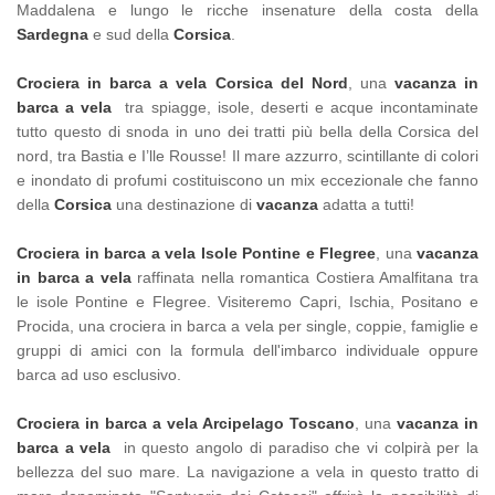
Maddalena e lungo le ricche insenature della costa della
Sardegna
e sud della
Corsica
.
Crociera in barca a vela Corsica del Nord
, una
vacanza in
barca a vela
tra spiagge, isole, deserti e acque incontaminate
tutto questo di snoda in uno dei tratti più bella della Corsica del
nord, tra Bastia e I’lle Rousse! Il mare azzurro, scintillante di colori
e inondato di profumi costituiscono un mix eccezionale che fanno
della
Corsica
una destinazione di
vacanza
adatta a tutti!
Crociera in barca a vela Isole Pontine e Flegree
, una
vacanza
in barca a vela
raffinata nella romantica Costiera Amalfitana tra
le isole Pontine e Flegree. Visiteremo Capri, Ischia, Positano e
Procida, una crociera in barca a vela per single, coppie, famiglie e
gruppi di amici con la formula dell'imbarco individuale oppure
barca ad uso esclusivo.
Crociera in barca a vela Arcipelago Toscano
, una
vacanza in
barca a vela
in questo angolo di paradiso che vi colpirà per la
bellezza del suo mare. La navigazione a vela in questo tratto di