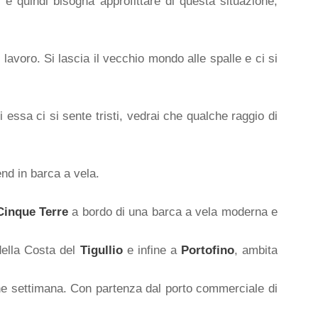
 e quindi bisogna approfittare di questa situazione,
lavoro. Si lascia il vecchio mondo alle spalle e ci si
 essa ci si sente tristi, vedrai che qualche raggio di
nd in barca a vela.
Cinque Terre
a bordo di una barca a vela moderna e
 della Costa del
Tigullio
e infine a
Portofino
, ambita
ine settimana. Con partenza dal porto commerciale di