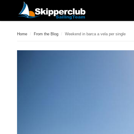
Home
/
From the Blog
/
Weekend in barca a vela per single