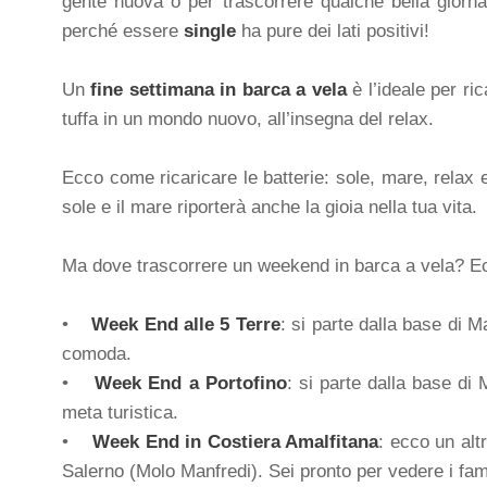
gente nuova o per trascorrere qualche bella giornat
perché essere
single
ha pure dei lati positivi!
Un
fine settimana in barca a vela
è l’ideale per ri
tuffa in un mondo nuovo, all’insegna del relax.
Ecco come ricaricare le batterie: sole, mare, relax e
sole e il mare riporterà anche la gioia nella tua vita.
Ma dove trascorrere un weekend in barca a vela? Ecc
•
Week End alle 5 Terre
: si parte dalla base di M
comoda.
•
Week End a Portofino
: si parte dalla base di
meta turistica.
•
Week End in Costiera Amalfitana
: ecco un alt
Salerno (Molo Manfredi). Sei pronto per vedere i fam