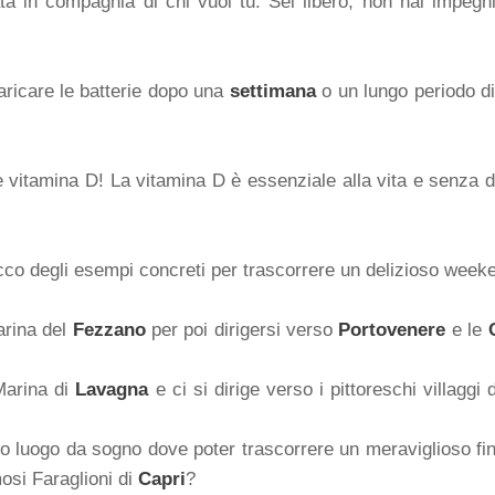
a in compagnia di chi vuoi tu. Sei libero, non hai impegni
caricare le batterie dopo una
settimana
o un lungo periodo di 
 vitamina D! La vitamina D è essenziale alla vita e senza di
o degli esempi concreti per trascorrere un delizioso weeke
arina del
Fezzano
per poi dirigersi verso
Portovenere
e le
 Marina di
Lavagna
e ci si dirige verso i pittoreschi villaggi
ro luogo da sogno dove poter trascorrere un meraviglioso f
osi Faraglioni di
Capri
?