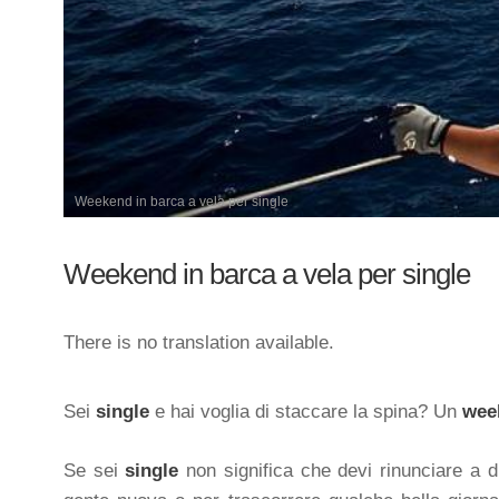
Weekend in barca a vela per single
Weekend in barca a vela per single
There is no translation available.
Sei
single
e hai voglia di staccare la spina? Un
week
Se sei
single
non significa che devi rinunciare a div