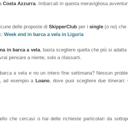
la
Costa Azzurra
. Imbarcati in questa meravigliosa avventur
alcune delle proposte di
SkipperClub
per i
single
(o no) che 
k:
Week end in barca a vela in Liguria
na in barca a vela
, basta scegliere quella che più si adatta
vrai pensare a niente, solo a rilassarti.
n barca a vela e no un intero fine settimana? Nessun prob
re, ad esempio a
Loano
, dove puoi scegliere due itinerari:
lo che cercavi o hai delle richieste particolari da sottopo