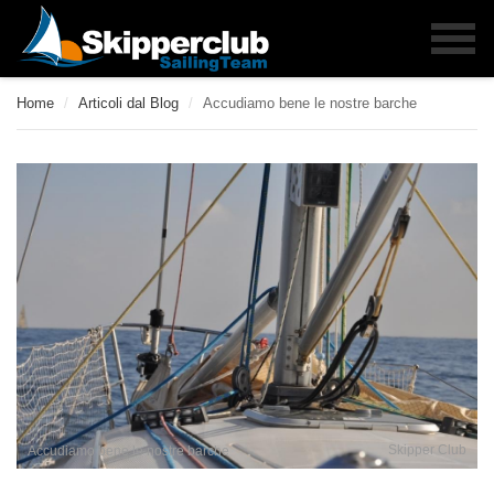
Home
/
Articoli dal Blog
/
Accudiamo bene le nostre barche
Skipper Club
Accudiamo bene le nostre barche