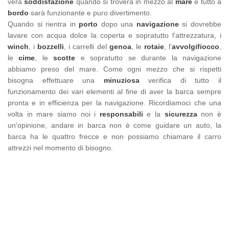
vera
soddisfazione
quando si troverà in mezzo al
mare
e tutto a
bordo
sarà funzionante e puro divertimento.
Quando si rientra in
porto
dopo una
navigazione
si dovrebbe
lavare con acqua dolce la coperta e sopratutto l'attrezzatura, i
winch
, i
bozzelli
, i carrelli del
genoa
, le
rotaie
, l'
avvolgifiocco
,
le
cime
, le
scotte
e sopratutto se durante la navigazione
abbiamo preso del mare. Come ogni mezzo che si rispetti
bisogna effettuare una
minuziosa
verifica di tutto il
funzionamento dei vari elementi al fine di aver la barca sempre
pronta e in efficienza per la navigazione. Ricordiamoci che una
volta in mare siamo noi i
responsabili
e la
sicurezza
non è
un'opinione, andare in barca non è come guidare un auto, la
barca ha le quattro frecce e non possiamo chiamare il carro
attrezzi nel momento di bisogno.