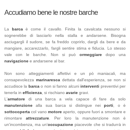
Accudiamo bene le nostre barche
La
barca
è come il cavallo. Finita la cavalcata nessuno si
sognerebbe di lasciarlo nella stalla e andarsene. Bisogna
asciugargli il sudore, se fa freddo coprirlo, dargli da bere e da
mangiare, accarezzarlo, fargli sentire stima e fiducia. Lo stesso
vale con le barche. Non si può
ormeggiare
dopo una
navigazione
e andarsene al bar.
Non sono atteggiamenti affettivi e un pò maniacali, ma
consapevolezza
marinaresca
dettata dall'esperienza, se non si
accudisce la
barca
o non si fanno alcuni
interventi
preventivi per
tenerla in
efficienza
, si rischiano
avarie
gravi.
L'
armatore
di una barca a vela capace di fare da solo
manutenzione
alla sua barca si distingue nei
porti
, o è
sottocoperta
col vano
motore
aperto, oppure fuori a smontare e
rimontare
attrezzature
. Per loro la manutenzione non è
un'incombenza, ma un'
occupazione
piacevole che si tradurrà in