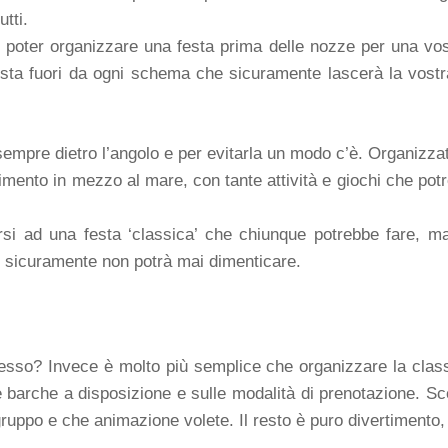
tti.
r poter organizzare una festa prima delle nozze per una vost
esta fuori da ogni schema che sicuramente lascerà la vostra
è sempre dietro l’angolo e per evitarla un modo c’è. Organizz
rtimento in mezzo al mare, con tante attività e giochi che po
arsi ad una festa ‘classica’ che chiunque potrebbe fare, 
 sicuramente non potrà mai dimenticare.
so? Invece è molto più semplice che organizzare la classi
barche a disposizione e sulle modalità di prenotazione. Scegl
ruppo e che animazione volete. Il resto è puro divertimento,