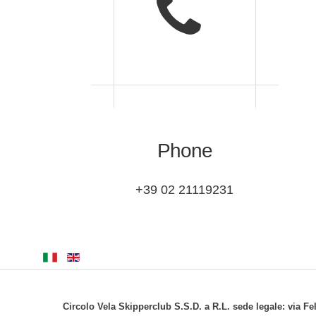
Phone
+39 02 21119231
Circolo Vela Skipperclub S.S.D. a R.L. sede legale: via Fe