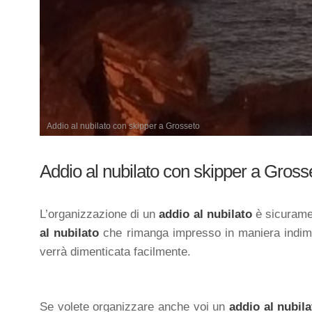
Addio al nubilato con skipper a Grosseto
Addio al nubilato con skipper a Gross
L’organizzazione di un
addio al nubilato
è sicuramen
al nubilato
che rimanga impresso in maniera indim
verrà dimenticata facilmente.
Se volete organizzare anche voi un
addio al nubila