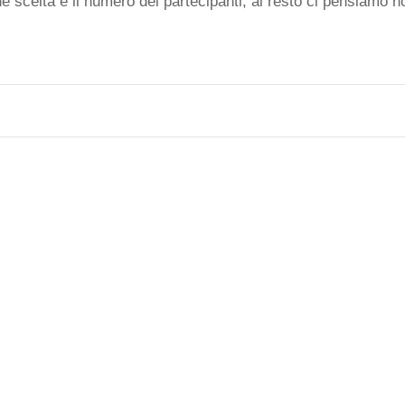
e scelta e il numero dei partecipanti, al resto ci pensiamo no