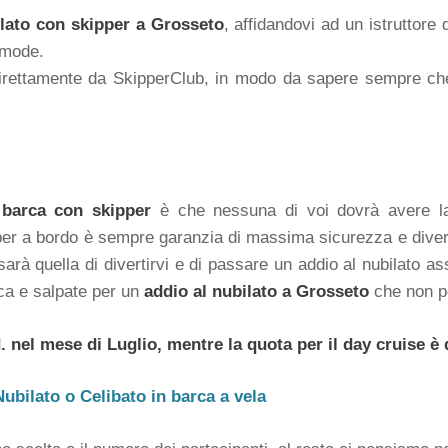
ilato con skipper a Grosseto
, affidandovi ad un istruttore
omode.
 direttamente da SkipperClub, in modo da sapere sempre ch
 barca con skipper
è che nessuna di voi dovrà avere la 
per a bordo è sempre garanzia di massima sicurezza e divert
sarà quella di divertirvi e di passare un addio al nubilato 
ca e salpate per un
addio al nubilato a Grosseto
che non po
 nel mese di Luglio, mentre la quota per il day cruise è d
Nubilato o Celibato in barca a vela