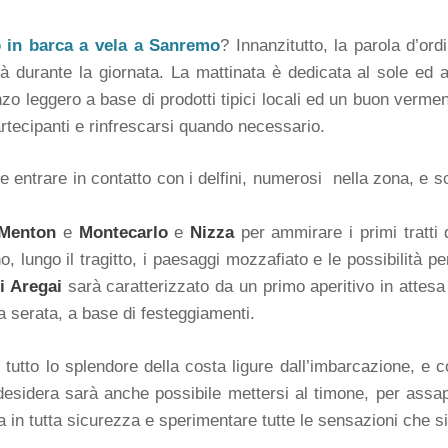
o in barca a vela a Sanremo
? Innanzitutto, la parola d’or
à durante la giornata. La mattinata è dedicata al sole ed a
anzo leggero a base di prodotti tipici locali ed un buon verme
artecipanti e rinfrescarsi quando necessario.
 entrare in contatto con i delfini, numerosi nella zona, e sco
Menton
e
Montecarlo
e
Nizza
per ammirare i primi tratti 
 lungo il tragitto, i paesaggi mozzafiato e le possibilità p
i Aregai
sarà caratterizzato da un primo aperitivo in attes
lla serata, a base di festeggiamenti.
utto lo splendore della costa ligure dall’imbarcazione, e co
o desidera sarà anche possibile mettersi al timone, per ass
a in tutta sicurezza e sperimentare tutte le sensazioni che s