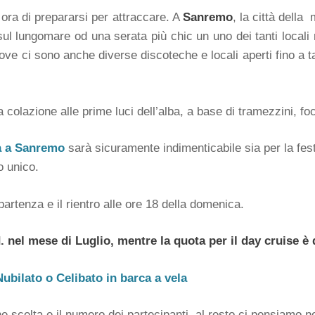
 ora di prepararsi per attraccare. A
Sanremo
, la città della
l lungomare od una serata più chic un uno dei tanti locali ri
ove ci sono anche diverse discoteche e locali aperti fino a
olazione alle prime luci dell’alba, a base di tramezzini, foca
la a Sanremo
sarà sicuramente indimenticabile sia per la fes
o unico.
 partenza e il rientro alle ore 18 della domenica.
 nel mese di Luglio, mentre la quota per il day cruise è d
Nubilato o Celibato in barca a vela
e scelta e il numero dei partecipanti, al resto ci pensiamo no