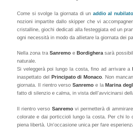
Come si svolge la giornata di un
addio al nubilat
nozioni impartite dallo skipper che vi accompagner
cristalline, giochi dedicati alla festeggiata ed un pr
ogni necessità in modo da allietare la giornata dei p
Nella zona tra
Sanremo
e
Bordighera
sarà possibile
naturale.
Si veleggerà poi lungo la costa, fino ad arrivare a
inaspettato del
Principato di Monaco
. Non mancano,
giornata. Il rientro verso
Sanremo
e la
Marina degl
fatto di silenzio e calma, in vista dell’avvicinarsi de
Il rientro verso
Sanremo
vi permetterà di ammirare t
colorate e dai porticcioli lungo la costa. Per chi l
piena libertà. Un’occasione unica per fare esperienz