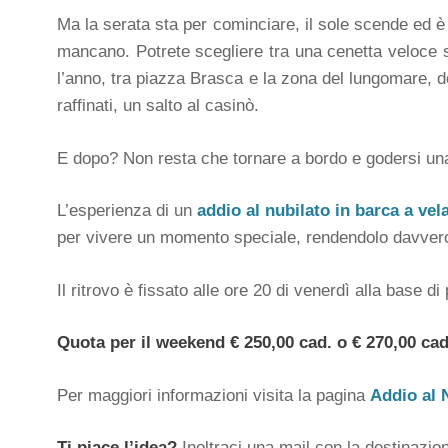
Ma la serata sta per cominciare, il sole scende ed è
mancano. Potrete scegliere tra una cenetta veloce su
l’anno, tra piazza Brasca e la zona del lungomare, d
raffinati, un salto al casinò.
E dopo? Non resta che tornare a bordo e godersi una c
L’esperienza di un
addio al nubilato in barca a ve
per vivere un momento speciale, rendendolo davver
Il ritrovo è fissato alle ore 20 di venerdì alla base di
Quota per il weekend € 250,00 cad. o € 270,00 cad.
Per maggiori informazioni visita la pagina
Addio al 
Ti piace l’idea?
Inoltraci una mail con la destinazion