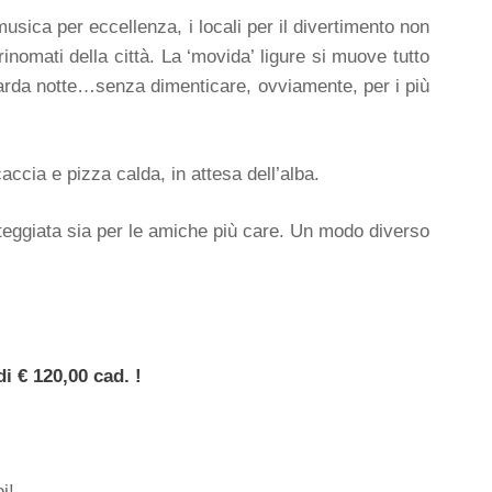
 musica per eccellenza, i locali per il divertimento non
nomati della città. La ‘movida’ ligure si muove tutto
 tarda notte…senza dimenticare, ovviamente, per i più
ccia e pizza calda, in attesa dell’alba.
teggiata sia per le amiche più care. Un modo diverso
i € 120,00 cad. !
i!