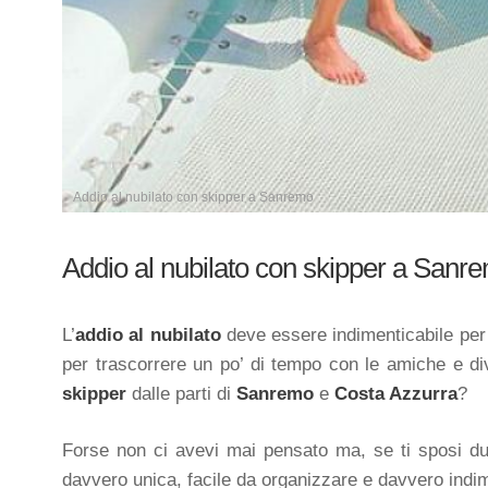
Addio al nubilato con skipper a Sanremo
Addio al nubilato con skipper a Sanr
L’
addio al nubilato
deve essere indimenticabile per l
per trascorrere un po’ di tempo con le amiche e di
skipper
dalle parti di
Sanremo
e
Costa Azzurra
?
Forse non ci avevi mai pensato ma, se ti sposi dur
davvero unica, facile da organizzare e davvero indim