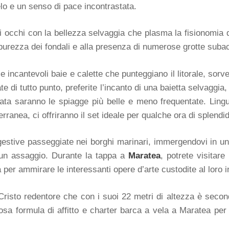
ielo e un senso di pace incontrastata.
gli occhi con la bellezza selvaggia che plasma la fisionomia
lla purezza dei fondali e alla presenza di numerose grotte sub
le incantevoli baie e calette che punteggiano il litorale, sorve
te di tutto punto, preferite l’incanto di una baietta selvaggia,
iata saranno le spiagge più belle e meno frequentate. Lingu
erranea, ci offriranno il set ideale per qualche ora di splendi
estive passeggiate nei borghi marinari, immergendovi in un’a
i un assaggio. Durante la tappa a
Maratea
, potrete visitare
 per ammirare le interessanti opere d’arte custodite al loro i
risto redentore che con i suoi 22 metri di altezza è secon
iosa formula di affitto e charter barca a vela a Maratea per 