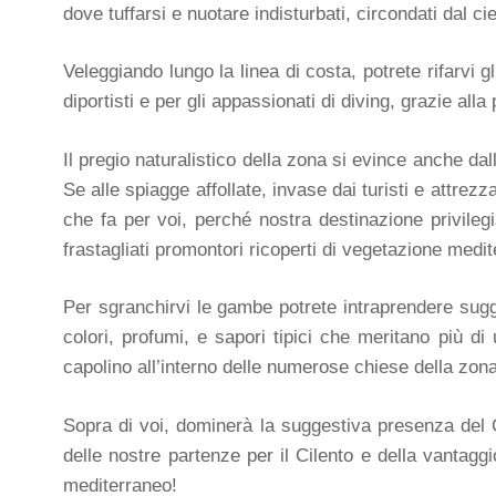
dove tuffarsi e nuotare indisturbati, circondati dal c
Veleggiando lungo la linea di costa, potrete rifarvi 
diportisti e per gli appassionati di diving, grazie a
Il pregio naturalistico della zona si evince anche dal
Se alle spiagge affollate, invase dai turisti e attrezza
che fa per voi, perché nostra destinazione privileg
frastagliati promontori ricoperti di vegetazione medit
Per sgranchirvi le gambe potrete intraprendere sugg
colori, profumi, e sapori tipici che meritano più d
capolino all’interno delle numerose chiese della zona
Sopra di voi, dominerà la suggestiva presenza del C
delle nostre partenze per il Cilento e della vantagg
mediterraneo!