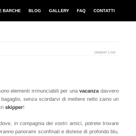
E BARCHE
BLOG
GALLERY
FAQ
CONTATTI
Skipper Club
 sono elementi irrinunciabili per una
vacanza
davvero
l bagaglio, senza scordarvi di mettere nello zaino un
tri
skipper
!
ove, in compagnia dei vostri amici, potrete trovare
hiuderanno panorami sconfinati e distese di profondo blu,