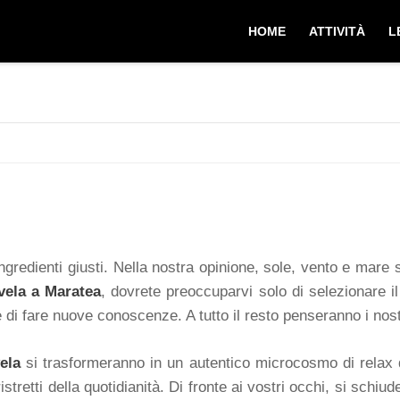
HOME
ATTIVITÀ
L
ingredienti giusti. Nella nostra opinione, sole, vento e mare
 vela a Maratea
, dovrete preoccuparvi solo di selezionare i
i e di fare nuove conoscenze. A tutto il resto penseranno i nos
ela
si trasformeranno in un autentico microcosmo di relax d
ti ristretti della quotidianità. Di fronte ai vostri occhi, si sc