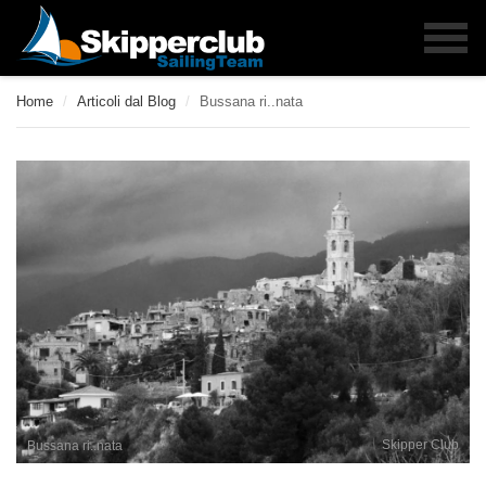
Home
/
Articoli dal Blog
/
Bussana ri..nata
Skipper Club
Bussana ri..nata