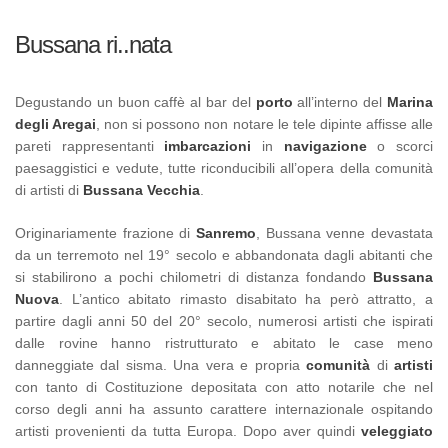
Bussana ri..nata
Degustando un buon caffè al bar del
porto
all’interno del
Marina
degli Aregai
, non si possono non notare le tele dipinte affisse alle
pareti rappresentanti
imbarcazioni
in
navigazione
o scorci
paesaggistici e vedute, tutte riconducibili all’opera della comunità
di artisti di
Bussana Vecchia
.
Originariamente frazione di
Sanremo
, Bussana venne devastata
da un terremoto nel 19° secolo e abbandonata dagli abitanti che
si stabilirono a pochi chilometri di distanza fondando
Bussana
Nuova
. L’antico abitato rimasto disabitato ha però attratto, a
partire dagli anni 50 del 20° secolo, numerosi artisti che ispirati
dalle rovine hanno ristrutturato e abitato le case meno
danneggiate dal sisma. Una vera e propria
comunità
di
artisti
con tanto di Costituzione depositata con atto notarile che nel
corso degli anni ha assunto carattere internazionale ospitando
artisti provenienti da tutta Europa. Dopo aver quindi
veleggiato