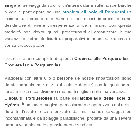
singolo
, se viaggi da solo, o un’intera cabina sulle nostre barche
a vela e partecipare ad una
crociera all’isola di Porquerolles
insieme a persone che hanno i tuoi stessi interessi e sono
desiderose di vivere un’esperienza unica in mare. Con questa
modalità non dovrai quindi preoccuparti di organizzare le tue
vacanze e potrai dedicarti ai preparativi in maniera rilassata e
senza preoccupazioni.
Ecco l’itinerario completo di questa
Crociera alle Porquerolles
:
Crociera Isole Porquerolles
Viaggerai con altre 6 o 8 persone (le nostre imbarcazioni sono
dotate normalmente di 3 o 4 cabine doppie) con le quali potrai
fare amicizia e condividere i momenti migliori della tua vacanza.
L’
isola di Porquerolles
fa parte dell’
arcipelago delle isole di
Hyères
. È un luogo magico, particolarmente apprezzato dai turisti
durante l’estate e caratterizzato da una natura selvaggia ed
incontaminata e da spiagge paradisiache, protette da una severa
normativa ambientale appositamente studiata.