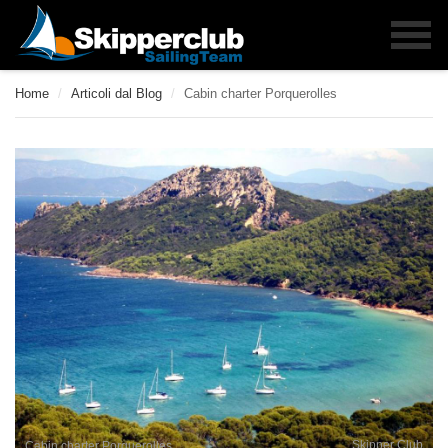
Home
/
Articoli dal Blog
/
Cabin charter Porquerolles
Skipper Club
Cabin charter Porquerolles