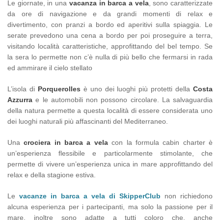
Le giornate, in una
vacanza in barca a vela
, sono caratterizzate
da ore di navigazione e da grandi momenti di relax e
divertimento, con pranzi a bordo ed aperitivi sulla spiaggia. Le
serate prevedono una cena a bordo per poi proseguire a terra,
visitando località caratteristiche, approfittando del bel tempo. Se
la sera lo permette non c’è nulla di più bello che fermarsi in rada
ed ammirare il cielo stellato
L’isola di
Porquerolles
è uno dei luoghi più protetti della
Costa
Azzurra
e le automobili non possono circolare. La salvaguardia
della natura permette a questa località di essere considerata uno
dei luoghi naturali più affascinanti del Mediterraneo.
Una
crociera in barca a vela
con la formula cabin charter è
un’esperienza flessibile e particolarmente stimolante, che
permette di vivere un’esperienza unica in mare approfittando del
relax e della stagione estiva.
Le
vacanze in barca a vela di SkipperClub
non richiedono
alcuna esperienza per i partecipanti, ma solo la passione per il
mare, inoltre sono adatte a tutti coloro che, anche