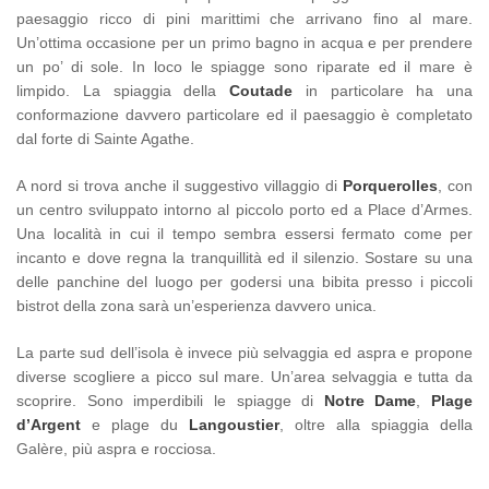
paesaggio ricco di pini marittimi che arrivano fino al mare.
Un’ottima occasione per un primo bagno in acqua e per prendere
un po’ di sole. In loco le spiagge sono riparate ed il mare è
limpido. La spiaggia della
Coutade
in particolare ha una
conformazione davvero particolare ed il paesaggio è completato
dal forte di Sainte Agathe.
A nord si trova anche il suggestivo villaggio di
Porquerolles
, con
un centro sviluppato intorno al piccolo porto ed a Place d’Armes.
Una località in cui il tempo sembra essersi fermato come per
incanto e dove regna la tranquillità ed il silenzio. Sostare su una
delle panchine del luogo per godersi una bibita presso i piccoli
bistrot della zona sarà un’esperienza davvero unica.
La parte sud dell’isola è invece più selvaggia ed aspra e propone
diverse scogliere a picco sul mare. Un’area selvaggia e tutta da
scoprire. Sono imperdibili le spiagge di
Notre Dame
,
Plage
d’Argent
e plage du
Langoustier
, oltre alla spiaggia della
Galère, più aspra e rocciosa.