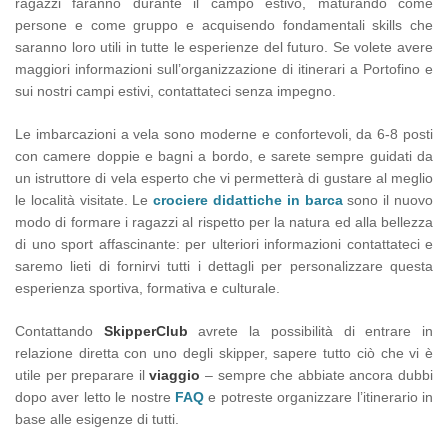
ragazzi faranno durante il campo estivo, maturando come
persone e come gruppo e acquisendo fondamentali skills che
saranno loro utili in tutte le esperienze del futuro. Se volete avere
maggiori informazioni sull’organizzazione di itinerari a Portofino e
sui nostri campi estivi, contattateci senza impegno.
Le imbarcazioni a vela sono moderne e confortevoli, da 6-8 posti
con camere doppie e bagni a bordo, e sarete sempre guidati da
un istruttore di vela esperto che vi permetterà di gustare al meglio
le località visitate. Le
crociere didattiche in barca
sono il nuovo
modo di formare i ragazzi al rispetto per la natura ed alla bellezza
di uno sport affascinante: per ulteriori informazioni contattateci e
saremo lieti di fornirvi tutti i dettagli per personalizzare questa
esperienza sportiva, formativa e culturale.
Contattando
SkipperClub
avrete la possibilità di entrare in
relazione diretta con uno degli skipper, sapere tutto ciò che vi è
utile per preparare il
viaggio
– sempre che abbiate ancora dubbi
dopo aver letto le nostre
FAQ
e potreste organizzare l’itinerario in
base alle esigenze di tutti.