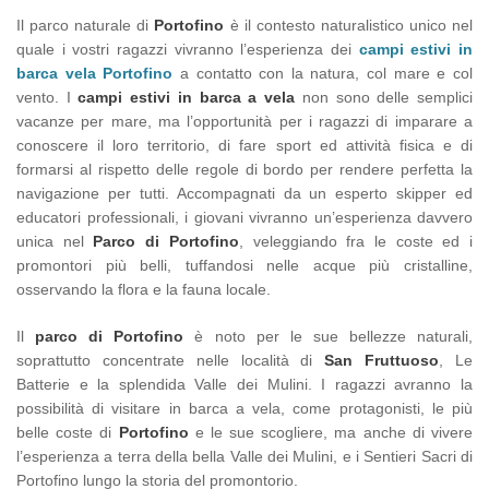
Il parco naturale di
Portofino
è il contesto naturalistico unico nel
quale i vostri ragazzi vivranno l’esperienza dei
campi estivi in
barca vela Portofino
a contatto con la natura, col mare e col
vento. I
campi estivi in barca a vela
non sono delle semplici
vacanze per mare, ma l’opportunità per i ragazzi di imparare a
conoscere il loro territorio, di fare sport ed attività fisica e di
formarsi al rispetto delle regole di bordo per rendere perfetta la
navigazione per tutti. Accompagnati da un esperto skipper ed
educatori professionali, i giovani vivranno un’esperienza davvero
unica nel
Parco di Portofino
, veleggiando fra le coste ed i
promontori più belli, tuffandosi nelle acque più cristalline,
osservando la flora e la fauna locale.
Il
parco di Portofino
è noto per le sue bellezze naturali,
soprattutto concentrate nelle località di
San Fruttuoso
, Le
Batterie e la splendida Valle dei Mulini. I ragazzi avranno la
possibilità di visitare in barca a vela, come protagonisti, le più
belle coste di
Portofino
e le sue scogliere, ma anche di vivere
l’esperienza a terra della bella Valle dei Mulini, e i Sentieri Sacri di
Portofino lungo la storia del promontorio.