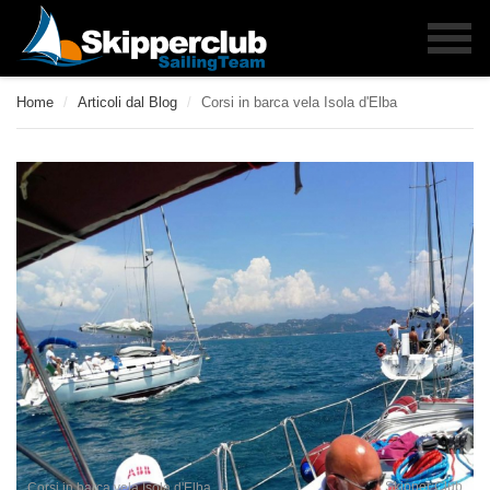
Home
/
Articoli dal Blog
/
Corsi in barca vela Isola d'Elba
Skipper Club
Corsi in barca vela Isola d'Elba