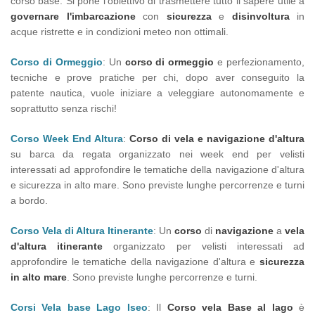
corso base. Si pone l'obiettivo di trasmettere tutto il sapere utile a
governare l'imbarcazione
con
sicurezza
e
disinvoltura
in
acque ristrette e in condizioni meteo non ottimali.
Corso di Ormeggio
: Un
corso di ormeggio
e perfezionamento,
tecniche e prove pratiche per chi, dopo aver conseguito la
patente nautica, vuole iniziare a veleggiare autonomamente e
soprattutto senza rischi!
Corso Week End Altura
:
Corso di vela e navigazione d'altura
su barca da regata organizzato nei week end per velisti
interessati ad approfondire le tematiche della navigazione d'altura
e sicurezza in alto mare. Sono previste lunghe percorrenze e turni
a bordo.
Corso Vela di Altura Itinerante
: Un
corso
di
navigazione
a
vela
d'altura itinerante
organizzato per velisti interessati ad
approfondire le tematiche della navigazione d'altura e
sicurezza
in alto mare
. Sono previste lunghe percorrenze e turni.
Corsi Vela base Lago Iseo
: Il
Corso vela Base al lago
è