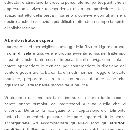
educativi e stimolano la crescita personale nei partecipanti che si
apprestano a vivere un’esperienza di gruppo particolare. Nello
spazio ristretto della barca imparano a convivere con gli altri e a
gestire anche le situazioni più difficili mettendo in campo lo spirito
di collaborazione.
A bordo istruttori esperti
Immergersi nei meravigliosi paesaggi della Riviera Ligure durante
i
corsi di vela
è una vera e propria avventura, ma nel frattempo
imparate anche tante cose interessanti sulla navigazione. Infatti,
potete apprendere le tecniche per comprendere la direzione del
vento e governare la barca, fare i nodi marinari, leggere le carte
nautiche, preparare la rotta e un sacco di altre cose che
riguardano l’affascinante mondo della nautica.
Vi stupirete di come sia facile imparare a bordo tante cose e
sarete anche stimolati ad interessarvi a tutto quello che vi
circonda. Durante la navigazione vi appassionerete talmente
tanto che non vedrete passare il tempo e imparerete tutto senza
accorgervene. Ad accompagnare gli allievi sono gli
istruttori
qualificati
di Skipperclub che con la loro consolidata esperienza