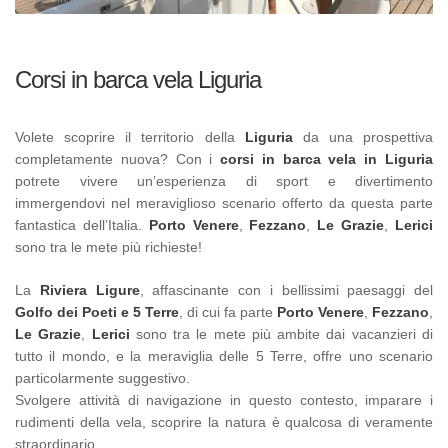
Corsi in barca vela Liguria
Volete scoprire il territorio della
Liguria
da una prospettiva
completamente nuova? Con i
corsi in barca vela in Liguria
potrete vivere un’esperienza di sport e divertimento
immergendovi nel meraviglioso scenario offerto da questa parte
fantastica dell’Italia.
Porto Venere
,
Fezzano
,
Le Grazie
,
Lerici
sono tra le mete più richieste!
La
Riviera Ligure
, affascinante con i bellissimi paesaggi del
Golfo dei Poeti e 5 Terre
, di cui fa parte
Porto Venere
,
Fezzano
,
Le Grazie
,
Lerici
sono tra le mete più ambite dai vacanzieri di
tutto il mondo, e la meraviglia delle 5 Terre, offre uno scenario
particolarmente suggestivo.
Svolgere attività di navigazione in questo contesto, imparare i
rudimenti della vela, scoprire la natura è qualcosa di veramente
straordinario.