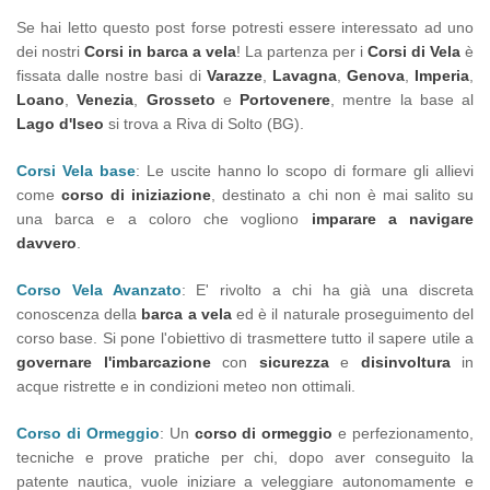
Se hai letto questo post forse potresti essere interessato ad uno
dei nostri
Corsi in barca a vela
! La partenza per i
Corsi di Vela
è
fissata dalle nostre basi di
Varazze
,
Lavagna
,
Genova
,
Imperia
,
Loano
,
Venezia
,
Grosseto
e
Portovenere
, mentre la base al
Lago d'Iseo
si trova a Riva di Solto (BG).
Corsi Vela base
: Le uscite hanno lo scopo di formare gli allievi
come
corso di iniziazione
, destinato a chi non è mai salito su
una barca e a coloro che vogliono
imparare a navigare
davvero
.
Corso Vela Avanzato
: E' rivolto a chi ha già una discreta
conoscenza della
barca a vela
ed è il naturale proseguimento del
corso base. Si pone l'obiettivo di trasmettere tutto il sapere utile a
governare l'imbarcazione
con
sicurezza
e
disinvoltura
in
acque ristrette e in condizioni meteo non ottimali.
Corso di Ormeggio
: Un
corso di ormeggio
e perfezionamento,
tecniche e prove pratiche per chi, dopo aver conseguito la
patente nautica, vuole iniziare a veleggiare autonomamente e