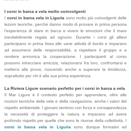
I corsi in barca a vela molto coinvolgenti
I
corsi in barca vela in Liguria
sono molto più coinvolgenti delle
lezioni teoriche, perché danno modo di provare in prima persona
l’esperienza di stare in barca e vivere le emozioni che il mare
inevitabilmente regala ad ognuno. Durante i corsi gli allievi
partecipano in prima linea alle varie attività di bordo e imparano
ad assumersi delle responsabilità, a rispettare il gruppo e a
rendere armonica la cooperazione. I partecipanti al corso
possono intrecciare amicizia, relazionarsi fra loro, confrontarsi e
mettersi alla prova, riuscendo anche a superare la timidezza,
soprattutto per chi è alla sua prima esperienza.
La Riviera Ligure scenario perfetto per i corsi in barca a vela
Il Mar Ligure è il contesto perfetto per apprendere, oltre alle
nozioni tecniche della vela e della navigazione, anche i valori del
rispetto ambientale. I giovani sentono con forza e consapevolezza
la necessità di proteggere la natura e imparano ad avere
profondo rispetto per quelle che sono le risorse della collettività. I
corsi in barca vela in Liguria
sono dunque formativi ed