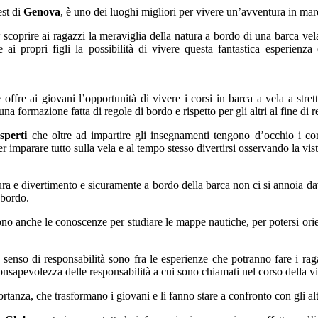
est di
Genova
, è uno dei luoghi migliori per vivere un’avventura in ma
coprire ai ragazzi la meraviglia della natura a bordo di una barca vela,
ai propri figli la possibilità di vivere questa fantastica esperienz
e offre ai giovani l’opportunità di vivere i corsi in barca a vela a str
una formazione fatta di regole di bordo e rispetto per gli altri al fine di 
esperti
che oltre ad impartire gli insegnamenti tengono d’occhio i cor
r imparare tutto sulla vela e al tempo stesso divertirsi osservando la vis
ra e divertimento e sicuramente a bordo della barca non ci si annoia dav
 bordo.
ono anche le conoscenze per studiare le mappe nautiche, per potersi orien
e senso di responsabilità sono fra le esperienze che potranno fare i ra
sapevolezza delle responsabilità a cui sono chiamati nel corso della vi
anza, che trasformano i giovani e li fanno stare a confronto con gli altr