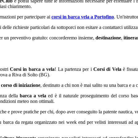
erClub
e potrai sapere tutte le informazioni necessarie per effettuare l
siasi chiarimento.
ormazioni per partecipare ai
corsi in barca vela a Portofino
. Un'istrutt
elle richieste particolari da sottoporci non esitare a contattarci utilizza
er un preventivo gratuito: concorderemo insieme,
destinazione
,
itinera
nostri
Corsi in barca a vela
! La partenza per i
Corsi di Vela
è fissat
rova a Riva di Solto (BG).
e
corso di iniziazione
, destinato a chi non è mai salito su una barca e a
enza della
barca a vela
ed è il naturale proseguimento del corso base.
condizioni meteo non ottimali.
he e prove pratiche per chi, dopo aver conseguito la patente nautica, v
 barca da regata organizzato nei week end per velisti interessati ad ap