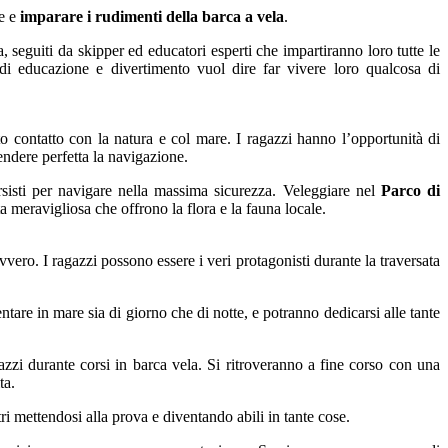
re e
imparare i rudimenti della barca a vela
.
 seguiti da skipper ed educatori esperti che impartiranno loro tutte le
a di educazione e divertimento vuol dire far vivere loro qualcosa di
etto contatto con la natura e col mare. I ragazzi hanno l’opportunità di
rendere perfetta la navigazione.
sisti per navigare nella massima sicurezza. Veleggiare nel
Parco di
ta meravigliosa che offrono la flora e la fauna locale.
vero. I ragazzi possono essere i veri protagonisti durante la traversata
tare in mare sia di giorno che di notte, e potranno dedicarsi alle tante
gazzi durante corsi in barca vela. Si ritroveranno a fine corso con una
ta.
i mettendosi alla prova e diventando abili in tante cose.