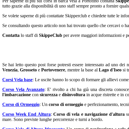
Per saperne di più sui corsi in barca vela a Portofino contatta
Skipp
tutto grazie alla disponibilità di uno staff sempre pronto a fornire qual
Se volete saperne di più contattate Skipperclub e chiedete tutte le inf
Se consultando questo articolo non hai trovato quello che cercavi o hai d
Contatta
lo staff di
SkippeClub
per avere maggiori informazioni e p
Se hai letto questo post forse potresti essere interessato ad uno dei 
Venezia
,
Grosseto
e
Portovenere
, mentre la base al
Lago d'Iseo
si t
Corsi Vela base
: Le uscite hanno lo scopo di formare gli allievi com
Corso Vela Avanzato
: E' rivolto a chi ha già una discreta conosc
l'imbarcazione
con
sicurezza
e
disinvoltura
in acque ristrette e in 
Corso di Ormeggio
: Un
corso di ormeggio
e perfezionamento, tecnic
Corso Week End Altura
:
Corso di vela e navigazione d'altura
su
mare. Sono previste lunghe percorrenze e turni a bordo.