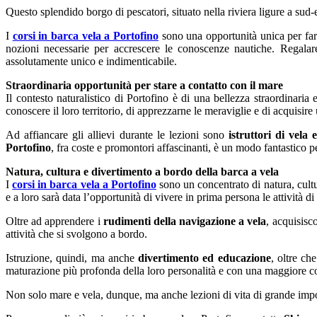
Questo splendido borgo di pescatori, situato nella riviera ligure a sud-
I
corsi in barca vela a Portofino
sono una opportunità unica per far s
nozioni necessarie per accrescere le conoscenze nautiche. Regalare 
assolutamente unico e indimenticabile.
Straordinaria opportunità per stare a contatto con il mare
Il contesto naturalistico di Portofino è di una bellezza straordinaria 
conoscere il loro territorio, di apprezzarne le meraviglie e di acquisire 
Ad affiancare gli allievi durante le lezioni sono
istruttori di vela 
Portofino
, fra coste e promontori affascinanti, è un modo fantastico pe
Natura, cultura e divertimento a bordo della barca a vela
I
corsi in barca vela a Portofino
sono un concentrato di natura, cultu
e a loro sarà data l’opportunità di vivere in prima persona le attività di
Oltre ad apprendere i
rudimenti della navigazione a vela
, acquisisc
attività che si svolgono a bordo.
Istruzione, quindi, ma anche
divertimento ed educazione
, oltre ch
maturazione più profonda della loro personalità e con una maggiore con
Non solo mare e vela, dunque, ma anche lezioni di vita di grande import