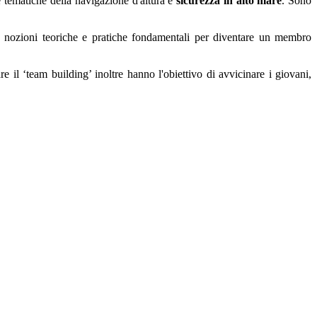
e tematiche della navigazione d'altura e
sicurezza in alto mare
. Sono
le nozioni teoriche e pratiche fondamentali per diventare un membro
 il ‘team building’ inoltre hanno l'obiettivo di avvicinare i giovani,