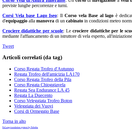
Corso Vela di Altura Itinerante
: Un
corso
di
navigazione
a
vela 
previste lunghe percorrenze e turni.
Corsi Vela base Lago Iseo
: Il
Corso vela Base al lago
è dedicat
d'
equipaggio
alla
manovra
di un
cabinato
in condizioni meteo norma
Crociere didattiche per scuole
: Le
crociere didattiche per le scu
mediante l'affiancamento di un istruttore di vela esperto, all'iniziazione
Tweet
Articoli correlati (da tag)
Corso Regata Trofeo d'Autunno
Regata Trofeo dell'amicizia LA170
Corso Regata Trofeo della Pila
Corso Regata Chioggiavela
Regata Sea Endurance LA 45
Regata La Duecento
Corso Veleggiata Trofeo Boton
Veleggiata dei Vuovi
Corsi di Ormeggio Base
Torna in alto
FaLang translation system by Faboba