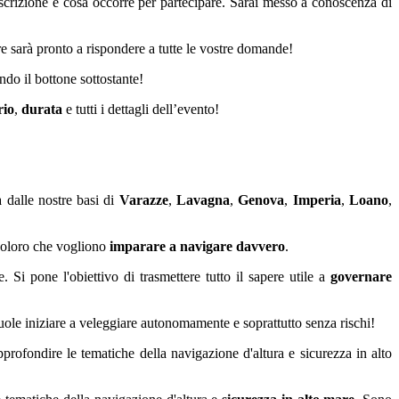
’iscrizione e cosa occorre per partecipare. Sarai messo a conoscenza di
ore sarà pronto a rispondere a tutte le vostre domande!
ndo il bottone sottostante!
rio
,
durata
e tutti i dettagli dell’evento!
a dalle nostre basi di
Varazze
,
Lavagna
,
Genova
,
Imperia
,
Loano
,
 coloro che vogliono
imparare a navigare davvero
.
 Si pone l'obiettivo di trasmettere tutto il sapere utile a
governare
uole iniziare a veleggiare autonomamente e soprattutto senza rischi!
profondire le tematiche della navigazione d'altura e sicurezza in alto