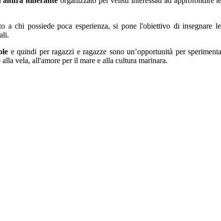
d'altura itinerante
organizzato per velisti interessati ad approfondire l
o a chi possiede poca esperienza, si pone l'obiettivo di insegnare 
li.
ole
e quindi per ragazzi e ragazze sono un’opportunità per sperimentare
 alla vela, all'amore per il mare e alla cultura marinara.