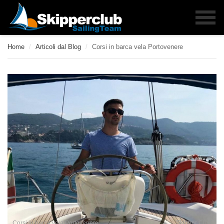
Home
/
Articoli dal Blog
/
Corsi in barca vela Portovenere
Skipper Club
Corsi in barca vela Portovenere