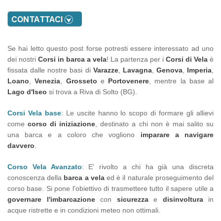
Se hai letto questo post forse potresti essere interessato ad uno
dei nostri
Corsi in barca a vela
! La partenza per i
Corsi di Vela
è
fissata dalle nostre basi di
Varazze
,
Lavagna
,
Genova
,
Imperia
,
Loano
,
Venezia
,
Grosseto
e
Portovenere
, mentre la base al
Lago d'Iseo
si trova a Riva di Solto (BG).
Corsi Vela base
: Le uscite hanno lo scopo di formare gli allievi
come
corso di iniziazione
, destinato a chi non è mai salito su
una barca e a coloro che vogliono
imparare a navigare
davvero
.
Corso Vela Avanzato
: E' rivolto a chi ha già una discreta
conoscenza della
barca a vela
ed è il naturale proseguimento del
corso base. Si pone l'obiettivo di trasmettere tutto il sapere utile a
governare l'imbarcazione
con
sicurezza
e
disinvoltura
in
acque ristrette e in condizioni meteo non ottimali.