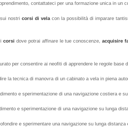
 apprendimento, contattateci per una formazione unica in un c
 sui nostri
corsi di vela
con la possibilità di imparare tanti
ri
corsi
dove potrai affinare le tue conoscenze,
acquisire f
turato per consentire ai neofiti di apprendere le regole base d
re la tecnica di manovra di un cabinato a vela in piena aut
dimento e sperimentazione di una navigazione costiera e su
dimento e sperimentazione di una navigazione su lunga dista
ofondire e sperimentare una navigazione su lunga distanza 