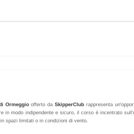
HOME
ATTIVITÀ
L
di Ormeggio
offerto da
SkipperClub
rappresenta un'opport
e in modo indipendente e sicuro, il corso è incentrato sull
 spazi limitati o in condizioni di vento.