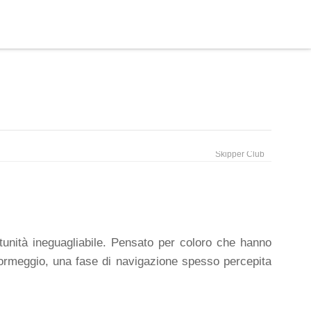
E BARCHE
BLOG
GALLERY
FAQ
CONTATTI
Skipper Club
unità ineguagliabile. Pensato per coloro che hanno
'ormeggio, una fase di navigazione spesso percepita