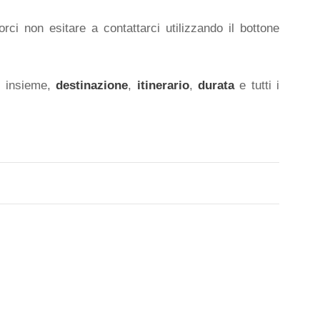
rci non esitare a contattarci utilizzando il bottone
o insieme,
destinazione
,
itinerario
,
durata
e tutti i