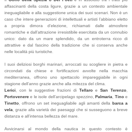
affascinanti della costa ligure, grazie a un contesto ambientale
ineguagliabile e alla suggestione unica dei suoi scenari. Non è un
caso che intere generazioni di intellettuali e artisti l’abbiano eletto
a propria dimora d’elezione, richiamati dalle atmosfere
romantiche e dall’attrazione irresistibile esercitata da un connubio
unico: dato da un mare splendido, da un entroterra ricco di
attrattive e dal fascino della tradizione che si conserva anche
nelle località più turistiche.
I suoi deliziosi borghi marinari, arroccati su scogliere in pietra e
circondati da chiese e fortificazioni avvolte nella macchia
mediterranea, offrono uno spettacolo impareggiabile in ogni
stagione dell’anno grazie anche alla mitezza del clima.
Lerici
, con le suggestive frazioni di
Tellaro
e
San Terenzo
,
Portovenere
e le isole dell’arcipelago spezzino,
Palmaria
,
Tino
e
Tinetto
, offrono un set ineguagliabile agli amanti della
barca a
vela
, grazie alla varietà dei paesaggi che si susseguono a breve
distanza e all’intensa bellezza del mare.
Avvicinarsi al mondo della nautica in questo contesto è