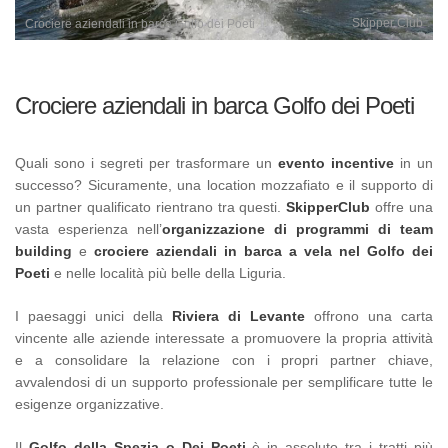
Skipper Club
Crociere aziendali in barca Golfo dei Poeti
Crociere aziendali in barca Golfo dei Poeti
Quali sono i segreti per trasformare un
evento incentive
in un
successo? Sicuramente, una location mozzafiato e il supporto di
un partner qualificato rientrano tra questi.
SkipperClub
offre una
vasta esperienza nell’
organizzazione di programmi di team
building
e
crociere aziendali in barca a vela nel Golfo dei
Poeti
e nelle località più belle della Liguria.
I paesaggi unici della
Riviera di Levante
offrono una carta
vincente alle aziende interessate a promuovere la propria attività
e a consolidare la relazione con i propri partner chiave,
avvalendosi di un supporto professionale per semplificare tutte le
esigenze organizzative.
Il
Golfo della Spezia o Dei Poeti
è in assoluto tra i tratti più