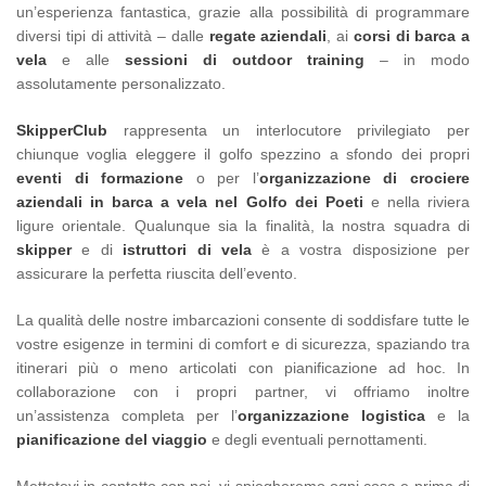
un’esperienza fantastica, grazie alla possibilità di programmare
diversi tipi di attività – dalle
regate aziendali
, ai
corsi di barca a
vela
e alle
sessioni di outdoor training
– in modo
assolutamente personalizzato.
SkipperClub
rappresenta un interlocutore privilegiato per
chiunque voglia eleggere il golfo spezzino a sfondo dei propri
eventi di formazione
o per l’
organizzazione di crociere
aziendali in barca a vela nel Golfo dei Poeti
e nella riviera
ligure orientale. Qualunque sia la finalità, la nostra squadra di
skipper
e di
istruttori di vela
è a vostra disposizione per
assicurare la perfetta riuscita dell’evento.
La qualità delle nostre imbarcazioni consente di soddisfare tutte le
vostre esigenze in termini di comfort e di sicurezza, spaziando tra
itinerari più o meno articolati con pianificazione ad hoc. In
collaborazione con i propri partner, vi offriamo inoltre
un’assistenza completa per l’
organizzazione logistica
e la
pianificazione del viaggio
e degli eventuali pernottamenti.
Mettetevi in contatto con noi, vi spiegheremo ogni cosa e prima di