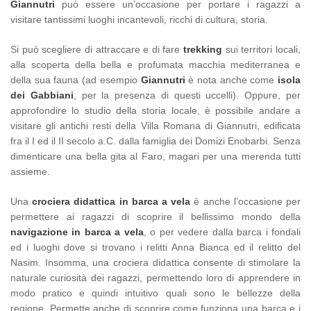
Giannutri
può essere un’occasione per portare i ragazzi a
visitare tantissimi luoghi incantevoli, ricchi di cultura, storia.
Si può scegliere di attraccare e di fare
trekking
sui territori locali,
alla scoperta della bella e profumata macchia mediterranea e
della sua fauna (ad esempio
Giannutri
è nota anche come
isola
dei Gabbiani
, per la presenza di questi uccelli). Oppure, per
approfondire lo studio della storia locale, è possibile andare a
visitare gli antichi resti della Villa Romana di Giannutri, edificata
fra il I ed il II secolo a.C. dalla famiglia dei Domizi Enobarbi. Senza
dimenticare una bella gita al Faro, magari per una merenda tutti
assieme.
Una
crociera didattica in barca a vela
è anche l’occasione per
permettere ai ragazzi di scoprire il bellissimo mondo della
navigazione in barca a vela
, o per vedere dalla barca i fondali
ed i luoghi dove si trovano i relitti Anna Bianca ed il relitto del
Nasim. Insomma, una crociera didattica consente di stimolare la
naturale curiosità dei ragazzi, permettendo loro di apprendere in
modo pratico e quindi intuitivo quali sono le bellezze della
regione. Permette anche di scoprire come funziona una barca e i