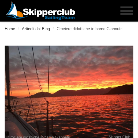
Home
/
Articoli dal Blog
/
Crociere didattiche in barca Giannutri
Skipper Club
Crociere didattiche in barca Giannutri