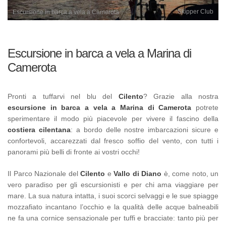
Skipper Club
Escursione in barca a vela a Camerota
Escursione in barca a vela a Marina di
Camerota
Pronti a tuffarvi nel blu del
Cilento
? Grazie alla nostra
escursione in barca a vela a Marina di Camerota
potrete
sperimentare il modo più piacevole per vivere il fascino della
costiera cilentana
: a bordo delle nostre imbarcazioni sicure e
confortevoli, accarezzati dal fresco soffio del vento, con tutti i
panorami più belli di fronte ai vostri occhi!
Il Parco Nazionale del
Cilento
e
Vallo di Diano
è, come noto, un
vero paradiso per gli escursionisti e per chi ama viaggiare per
mare. La sua natura intatta, i suoi scorci selvaggi e le sue spiagge
mozzafiato incantano l’occhio e la qualità delle acque balneabili
ne fa una cornice sensazionale per tuffi e bracciate: tanto più per