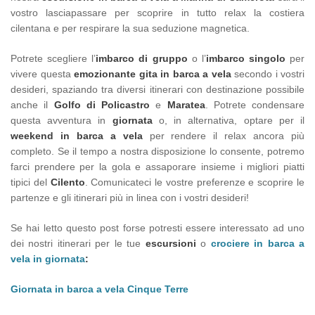
vostro lasciapassare per scoprire in tutto relax la costiera
cilentana e per respirare la sua seduzione magnetica.
Potrete scegliere l’
imbarco di gruppo
o l’
imbarco singolo
per
vivere questa
emozionante gita in barca a vela
secondo i vostri
desideri, spaziando tra diversi itinerari con destinazione possibile
anche il
Golfo di Policastro
e
Maratea
. Potrete condensare
questa avventura in
giornata
o, in alternativa, optare per il
weekend in barca a vela
per rendere il relax ancora più
completo. Se il tempo a nostra disposizione lo consente, potremo
farci prendere per la gola e assaporare insieme i migliori piatti
tipici del
Cilento
. Comunicateci le vostre preferenze e scoprire le
partenze e gli itinerari più in linea con i vostri desideri!
Se hai letto questo post forse potresti essere interessato ad uno
dei nostri itinerari per le tue
escursioni
o
crociere in barca a
vela in giornata
:
Giornata in barca a vela Cinque Terre