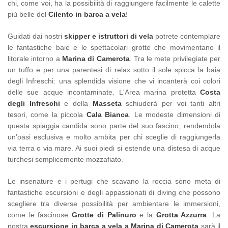
chi, come voi, ha la possibilità di raggiungere facilmente le calette
più belle del
Cilento in barca a vela
!
Guidati dai nostri
skipper e istruttori di vela
potrete contemplare
le fantastiche baie e le spettacolari grotte che movimentano il
litorale intorno a
Marina di Camerota
. Tra le mete privilegiate per
un tuffo e per una parentesi di relax sotto il sole spicca la baia
degli Infreschi: una splendida visione che vi incanterà coi colori
delle sue acque incontaminate. L'Area marina protetta
Costa
degli Infreschi
e della
Masseta
schiuderà per voi tanti altri
tesori, come la piccola
Cala Bianca
. Le modeste dimensioni di
questa spiaggia candida sono parte del suo fascino, rendendola
un’oasi esclusiva e molto ambita per chi sceglie di raggiungerla
via terra o via mare. Ai suoi piedi si estende una distesa di acque
turchesi semplicemente mozzafiato.
Le insenature e i pertugi che scavano la roccia sono meta di
fantastiche escursioni e degli appassionati di diving che possono
scegliere tra diverse possibilità per ambientare le immersioni,
come le fascinose
Grotte di Palinuro
e la
Grotta Azzurra
. La
nostra
escursione in barca a vela a Marina di Camerota
sarà il