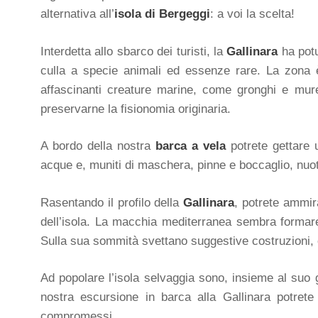
alternativa all’
isola di Bergeggi
: a voi la scelta!
Interdetta allo sbarco dei turisti, la
Gallinara
ha potu
culla a specie animali ed essenze rare. La zona è 
affascinanti creature marine, come gronghi e murene,
preservarne la fisionomia originaria.
A bordo della nostra
barca a vela
potrete gettare 
acque e, muniti di maschera, pinne e boccaglio, nuota
Rasentando il profilo della
Gallinara
, potrete ammir
dell’isola. La macchia mediterranea sembra formare 
Sulla sua sommità svettano suggestive costruzioni, c
Ad popolare l’isola selvaggia sono, insieme al suo g
nostra escursione in barca alla Gallinara potret
compromessi.