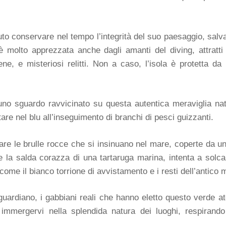
to conservare nel tempo l’integrità del suo paesaggio, salva
molto apprezzata anche dagli amanti del diving, attratti da
 e misteriosi relitti. Non a caso, l’isola è protetta da pa
uno sguardo ravvicinato su questa autentica meraviglia natu
re nel blu all’inseguimento di branchi di pesci guizzanti.
are le brulle rocce che si insinuano nel mare, coperte da un
la salda corazza di una tartaruga marina, intenta a solcar
ome il bianco torrione di avvistamento e i resti dell’antico
uardiano, i gabbiani reali che hanno eletto questo verde ato
e immergervi nella splendida natura dei luoghi, respirand