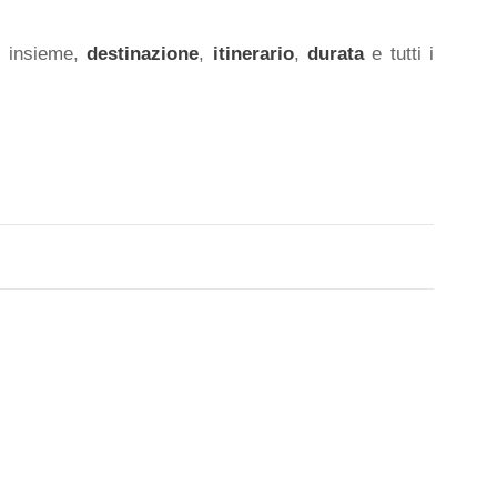
o insieme,
destinazione
,
itinerario
,
durata
e tutti i