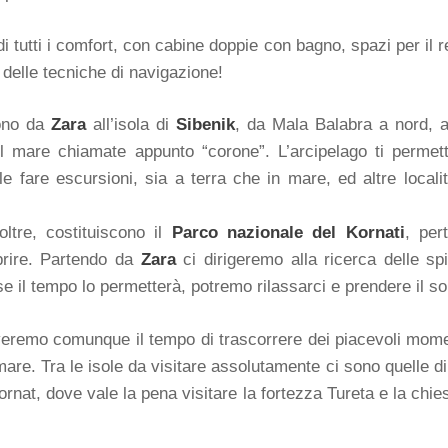
di tutti i comfort, con cabine doppie con bagno, spazi per il
 delle tecniche di navigazione!
dono da
Zara
all’isola di
Sibenik
, da Mala Balabra a nord, a
l mare chiamate appunto “corone”. L’arcipelago ti permet
le fare escursioni, sia a terra che in mare, ed altre locali
oltre, costituiscono il
Parco nazionale del Kornati
, per
prire. Partendo da
Zara
ci dirigeremo alla ricerca delle spi
se il tempo lo permetterà, potremo rilassarci e prendere il so
troveremo comunque il tempo di trascorrere dei piacevoli mom
are. Tra le isole da visitare assolutamente ci sono quelle d
i Kornat, dove vale la pena visitare la fortezza Tureta e la ch