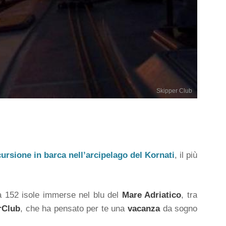
Skipper Club
ursione in barca nell’arcipelago del Kornati
, il più
 a 152 isole immerse nel blu del
Mare Adriatico
, tra
rClub
, che ha pensato per te una
vacanza
da sogno