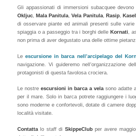
Gli appassionati di immersioni subacquee devono 
Okljuc
,
Mala
Panitula
,
Vela
Panitula
,
Rasip
,
Kase
di osservare piante ed animali presenti sulle varie i
spiaggia o a passeggio tra i borghi delle
Kornati
, a
non prima di aver degustato una delle ottime pietanz
Le
escursione in barca nell’arcipelago del Korn
navigazione. Vi guideremo nell’organizzazione del
protagonisti di questa favolosa crociera.
Le nostre
escursioni in barca a vela
sono adatte a
per il mare. Solo in barca potrete raggiungere i luo
sono moderne e confortevoli, dotate di camere doppi
località visitate.
Contatta
lo staff di
SkippeClub
per avere maggior