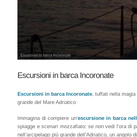
Escursioni in barca Incoronate
Escursioni in barca Incoronate
Escursioni in barca Incoronate
, tuffati nella magia
grande del Mare Adriatico
Immagina di compiere un’
escursione in barca nell
spiagge e scenari mozzafiato: se non vedi l’ora di par
nell’arcipelago più grande dell’Adriatico, un angolo d