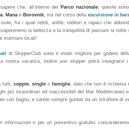
sapere che, all’interno del
Parco nazionale
, queste sono
la
,
Mana
e
Borovnik
; ma nel corso della
escursione in barc
sole, fra i quali rettili, anfibi, roditori e rapaci che abb
ssaporeremo la bellezza e la tranquillità di passare la notte 
e marinare locali!
ati
di SkipperClub sono il modo migliore per godere della
la vostra vacanza, inoltre uno skipper potrà insegnarvi 
 tutti,
coppie
,
single
o
famiglie
, dato che non è richiesta
ghi più straordinari ed inaccessibili del Mar Mediterraneo e
e con bagno, e sarete sempre guidati da un istruttore di ve
i informazioni e per un preventivo gratuito: concorderem