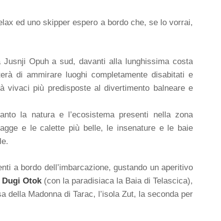
 relax ed uno skipper espero a bordo che, se lo vorrai,
 Jusnji Opuh a sud, davanti alla lunghissima costa
terà di ammirare luoghi completamente disabitati e
tà vivaci più predisposte al divertimento balneare e
tanto la natura e l’ecosistema presenti nella zona
agge e le calette più belle, le insenature e le baie
le.
enti a bordo dell’imbarcazione, gustando un aperitivo
i
Dugi Otok
(con la paradisiaca la Baia di Telascica),
iesa della Madonna di Tarac, l’isola Zut, la seconda per