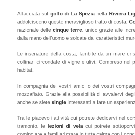
Affacciata sul
golfo di La Spezia
nella
Riviera Li
addolciscono questo meraviglioso tratto di costa.
Co
nazionale delle
cinque terre
, unico grazie alle incr
dalla mano dell’uomo e solcate dai caratteristici mur
Le insenature della costa, lambite da un mare crista
collinari circondate di vigne e ulivi. Compreso nel
habitat.
In compagnia dei vostri amici o dei vostri compagni
mozzafiato. Grazie alla possibilità di avvalervi deg
anche se siete
single
interessati a fare un’esperien
Tra le piacevoli attività cui potrete dedicarvi nel co
tramonto, le
lezioni di vela
cui potrete sottoporvi,
cominciare a familiarizzare in tutta calma con i conc