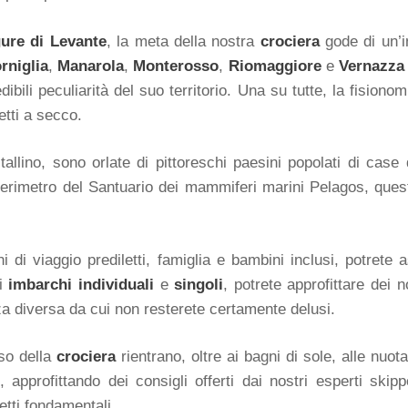
gure di Levante
, la meta della nostra
crociera
gode di un’i
rniglia
,
Manarola
,
Monterosso
,
Riomaggiore
e
Vernazza
edibili peculiarità del suo territorio. Una su tutte, la fision
etti a secco.
llino, sono orlate di pittoreschi paesini popolati di case 
 perimetro del Santuario dei mammiferi marini Pelagos, quest
 di viaggio prediletti, famiglia e bambini inclusi, potrete
li
imbarchi individuali
e
singoli
, potrete approfittare dei 
za diversa da cui non resterete certamente delusi.
rso della
crociera
rientrano, oltre ai bagni di sole, alle nuot
 approfittando dei consigli offerti dai nostri esperti skip
etti fondamentali.