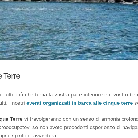
e Terre
 tutto ciò che turba la vostra pace interiore e il vostro be
utti, i nostri
eventi organizzati in barca alle cinque terre
so
que Terre
vi travolgeranno con un senso di armonia profond
 preoccupatevi se non avete precedenti esperienze di naviga
oprio spirito di avventura.