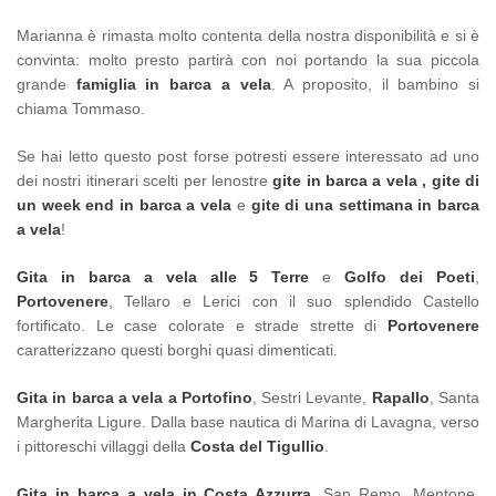
Marianna è rimasta molto contenta della nostra disponibilità e si è
convinta: molto presto partirà con noi portando la sua piccola
grande
famiglia in barca a vela
. A proposito, il bambino si
chiama Tommaso.
Se hai letto questo post forse potresti essere interessato ad uno
dei nostri itinerari scelti per lenostre
gite in barca a vela
,
gite di
un week end in barca a vela
e
gite di una settimana in barca
a vela
!
Gita in barca a vela alle 5 Terre
e
Golfo dei Poeti
,
Portovenere
, Tellaro e Lerici con il suo splendido Castello
fortificato. Le case colorate e strade strette di
Portovenere
caratterizzano questi borghi quasi dimenticati.
Gita in barca a vela a Portofino
, Sestri Levante,
Rapallo
, Santa
Margherita Ligure. Dalla base nautica di Marina di Lavagna, verso
i pittoreschi villaggi della
Costa del Tigullio
.
Gita in barca a vela in Costa Azzurra
, San Remo, Mentone,