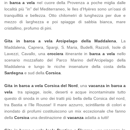
in
barca a vela
nel cuore della Provenza a poche miglia dalle
località più "in" del Mediterraneo, le Iles d'Hyères sono un'oasi di
tranquillità e bellezza. Otto chilometri di lunghezza per due e
mezzo di larghezza e poi spiagge di sabbia bianca, mare
cristallino, profumo di pini.
Gita in barca a vela Arcipelago della Maddalena
, La
Maddalena, Caprera, Spargi, S. Maria, Budelli, Razzoli, Isole di
Lavezzi, Cavallo, una
crociera
itinerante in
barca a vela
nello
scenario mozzafiato del Parco Marino dell'Arcipelago della
Maddalena e lungo le ricche insenature della costa della
Sardegna
e sud della
Corsica
.
Gita in barca a vela Corsica del Nord
, una
vacanza in barca a
vela
tra spiagge, isole, deserti e acque incontaminate tutto
questo di snoda in uno dei tratti più bella della Corsica del nord,
tra Bastia e I’lle Rousse! Il mare azzurro, scintillante di colori e
inondato di profumi costituiscono un mix eccezionale che fanno
della
Corsica
una destinazione di
vacanza
adatta a tutti!