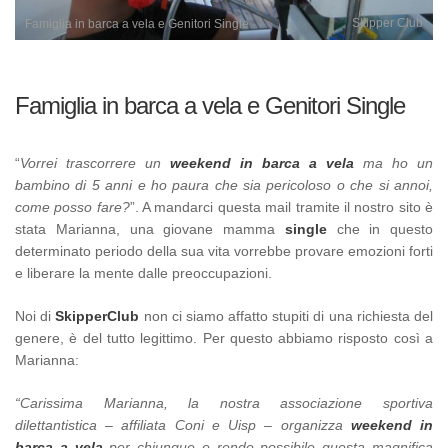
Skipper Club
Famiglia in barca a vela e Genitori Single
Famiglia in barca a vela e Genitori Single
“
Vorrei trascorrere un
weekend in barca a vela
ma ho un
bambino di 5 anni e ho paura che sia pericoloso o che si annoi,
come posso fare?
”. A mandarci questa mail tramite il nostro sito è
stata Marianna, una giovane mamma
single
che in questo
determinato periodo della sua vita vorrebbe provare emozioni forti
e liberare la mente dalle preoccupazioni.
Noi di
SkipperClub
non ci siamo affatto stupiti di una richiesta del
genere, è del tutto legittimo. Per questo abbiamo risposto così a
Marianna:
“Carissima Marianna, la nostra associazione sportiva
dilettantistica – affiliata Coni e Uisp – organizza
weekend in
barca a vela
per chiunque e rende possibile questa magnifica