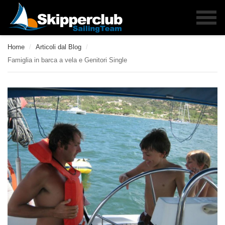
Home
/
Articoli dal Blog
/
Famiglia in barca a vela e Genitori Single