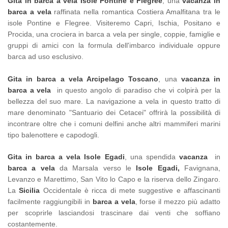
Gita in barca a vela Isole Pontine e Flegree
, una
vacanza in
barca a vela
raffinata nella romantica Costiera Amalfitana tra le
isole Pontine e Flegree. Visiteremo Capri, Ischia, Positano e
Procida, una crociera in barca a vela per single, coppie, famiglie e
gruppi di amici con la formula dell'imbarco individuale oppure
barca ad uso esclusivo.
Gita in barca a vela Arcipelago Toscano
, una
vacanza in
barca a vela
in questo angolo di paradiso che vi colpirà per la
bellezza del suo mare. La navigazione a vela in questo tratto di
mare denominato "Santuario dei Cetacei" offrirà la possibilità di
incontrare oltre che i comuni delfini anche altri mammiferi marini
tipo balenottere e capodogli.
Gita in barca a vela Isole Egadi
, una spendida
vacanza
in
barca a vela
da Marsala verso le
Isole Egadi,
Favignana,
Levanzo e Marettimo,
San Vito lo Capo e la riserva dello Zingaro.
La
Sicilia
Occidentale è ricca di mete suggestive e affascinanti
facilmente raggiungibili in
barca a vela
, forse il mezzo più adatto
per scoprirle lasciandosi trascinare dai venti che soffiano
costantemente.