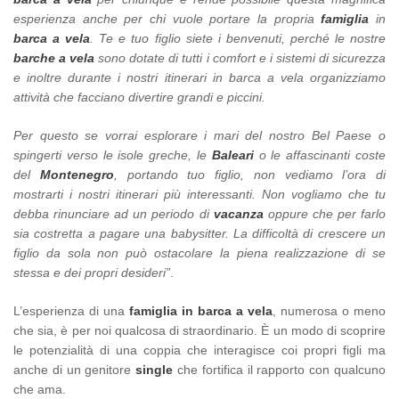
esperienza anche per chi vuole portare la propria
famiglia
in
barca a vela
. Te e tuo figlio siete i benvenuti, perché le nostre
barche a vela
sono dotate di tutti i comfort e i sistemi di sicurezza
e inoltre durante i nostri itinerari in barca a vela organizziamo
attività che facciano divertire grandi e piccini.
Per questo se vorrai esplorare i mari del nostro Bel Paese o
spingerti verso le isole greche, le
Baleari
o le affascinanti coste
del
Montenegro
, portando tuo figlio, non vediamo l’ora di
mostrarti i nostri itinerari più interessanti. Non vogliamo che tu
debba rinunciare ad un periodo di
vacanza
oppure che per farlo
sia costretta a pagare una babysitter. La difficoltà di crescere un
figlio da sola non può ostacolare la piena realizzazione di se
stessa e dei propri desideri”
.
L’esperienza di una
famiglia in barca a vela
, numerosa o meno
che sia, è per noi qualcosa di straordinario. È un modo di scoprire
le potenzialità di una coppia che interagisce coi propri figli ma
anche di un genitore
single
che fortifica il rapporto con qualcuno
che ama.