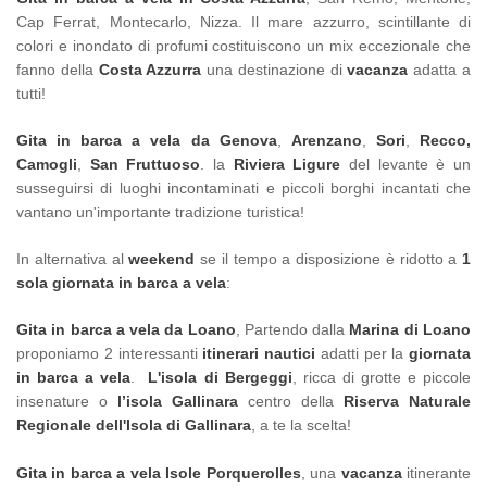
Cap Ferrat, Montecarlo, Nizza. Il mare azzurro, scintillante di
colori e inondato di profumi costituiscono un mix eccezionale che
fanno della
Costa Azzurra
una destinazione di
vacanza
adatta a
tutti!
Gita in barca a vela da Genova
,
Arenzano
,
Sori
,
Recco,
Camogli
,
San Fruttuoso
. la
Riviera Ligure
del levante è un
susseguirsi di luoghi incontaminati e piccoli borghi incantati che
vantano un'importante tradizione turistica!
In alternativa al
weekend
se il tempo a disposizione è ridotto a
1
sola giornata in barca a vela
:
Gita in barca a vela da Loano
, Partendo dalla
Marina di Loano
proponiamo 2 interessanti
itinerari nautici
adatti per la
giornata
in barca a vela
.
L'isola di Bergeggi
, ricca di grotte e piccole
insenature o
l’isola Gallinara
centro della
Riserva Naturale
Regionale dell'Isola di Gallinara
, a te la scelta!
Gita in barca a vela Isole Porquerolles
, una
vacanza
itinerante