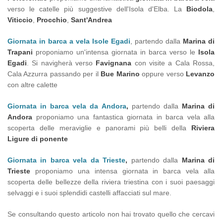
verso le catelle più suggestive dell'Isola d'Elba. La
Biodola
,
Viticcio
,
Procchio
,
Sant'Andrea
Giornata in barca a vela Isole Egadi
, partendo dalla
Marina di
Trapani
proponiamo un'intensa giornata in barca verso le
Isola
Egadi
. Si navigherà verso
Favignana
con visite a Cala Rossa,
Cala Azzurra passando per il
Bue Marino
oppure verso
Levanzo
con altre calette
Giornata in barca vela da Andora
,
partendo dalla
Marina di
Andora
proponiamo una fantastica giornata in barca vela alla
scoperta delle meraviglie e panorami più belli della
Riviera
Ligure di ponente
Giornata in barca vela da Trieste
,
partendo dalla
Marina di
Trieste
proponiamo una intensa giornata in barca vela alla
scoperta delle bellezze della riviera triestina con i suoi paesaggi
selvaggi e i suoi splendidi castelli affacciati sul mare.
Se consultando questo articolo non hai trovato quello che cercavi