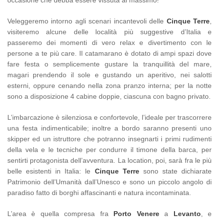
Veleggeremo intorno agli scenari incantevoli delle
Cinque Terre
,
visiteremo alcune delle località più suggestive d’Italia e
passeremo dei momenti di vero relax e divertimento con le
persone a te più care. Il catamarano è dotato di ampi spazi dove
fare festa o semplicemente gustare la tranquillità del mare,
magari prendendo il sole e gustando un aperitivo, nei salotti
esterni, oppure cenando nella zona pranzo interna; per la notte
sono a disposizione 4 cabine doppie, ciascuna con bagno privato.
L’imbarcazione è silenziosa e confortevole, l’ideale per trascorrere
una festa indimenticabile; inoltre a bordo saranno presenti uno
skipper ed un istruttore che potranno insegnarti i primi rudimenti
della vela e le tecniche per condurre il timone della barca, per
sentirti protagonista dell’avventura. La location, poi, sarà fra le più
belle esistenti in Italia: le
Cinque Terre
sono state dichiarate
Patrimonio dell’Umanità dall’Unesco e sono un piccolo angolo di
paradiso fatto di borghi affascinanti e natura incontaminata.
L’area è quella compresa fra
Porto Venere
a
Levanto
, e