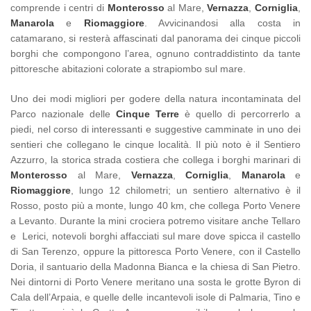
comprende i centri di
Monterosso
al Mare,
Vernazza
,
Corniglia
,
Manarola
e
Riomaggiore
. Avvicinandosi alla costa in
catamarano, si resterà affascinati dal panorama dei cinque piccoli
borghi che compongono l’area, ognuno contraddistinto da tante
pittoresche abitazioni colorate a strapiombo sul mare.
Uno dei modi migliori per godere della natura incontaminata del
Parco nazionale delle
Cinque Terre
è quello di percorrerlo a
piedi, nel corso di interessanti e suggestive camminate in uno dei
sentieri che collegano le cinque località. Il più noto è il Sentiero
Azzurro, la storica strada costiera che collega i borghi marinari di
Monterosso
al Mare,
Vernazza
,
Corniglia
,
Manarola
e
Riomaggiore
, lungo 12 chilometri; un sentiero alternativo è il
Rosso, posto più a monte, lungo 40 km, che collega Porto Venere
a Levanto. Durante la mini crociera potremo visitare anche Tellaro
e Lerici, notevoli borghi affacciati sul mare dove spicca il castello
di San Terenzo, oppure la pittoresca Porto Venere, con il Castello
Doria, il santuario della Madonna Bianca e la chiesa di San Pietro.
Nei dintorni di Porto Venere meritano una sosta le grotte Byron di
Cala dell’Arpaia, e quelle delle incantevoli isole di Palmaria, Tino e