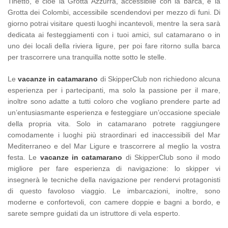
Tinetto, e cioè la Grotta Azzurra, accessibile con la barca, e la
Grotta dei Colombi, accessibile scendendovi per mezzo di funi. Di
giorno potrai visitare questi luoghi incantevoli, mentre la sera sarà
dedicata ai festeggiamenti con i tuoi amici, sul catamarano o in
uno dei locali della riviera ligure, per poi fare ritorno sulla barca
per trascorrere una tranquilla notte sotto le stelle.
Le
vacanze in catamarano
di SkipperClub non richiedono alcuna
esperienza per i partecipanti, ma solo la passione per il mare,
inoltre sono adatte a tutti coloro che vogliano prendere parte ad
un’entusiasmante esperienza e festeggiare un’occasione speciale
della propria vita. Solo in catamarano potrete raggiungere
comodamente i luoghi più straordinari ed inaccessibili del Mar
Mediterraneo e del Mar Ligure e trascorrere al meglio la vostra
festa. Le
vacanze in catamarano
di SkipperClub sono il modo
migliore per fare esperienza di navigazione: lo skipper vi
insegnerà le tecniche della navigazione per rendervi protagonisti
di questo favoloso viaggio. Le imbarcazioni, inoltre, sono
moderne e confortevoli, con camere doppie e bagni a bordo, e
sarete sempre guidati da un istruttore di vela esperto.