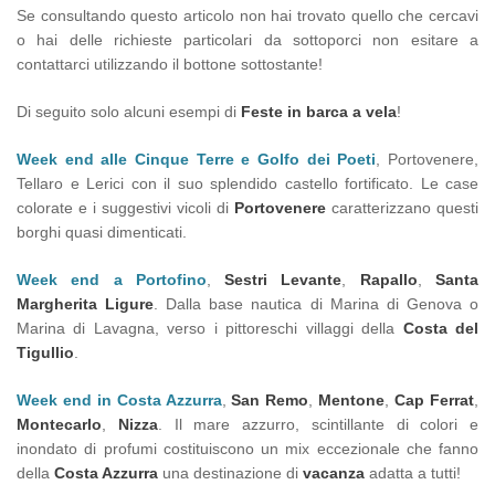
Se consultando questo articolo non hai trovato quello che cercavi
o hai delle richieste particolari da sottoporci non esitare a
contattarci utilizzando il bottone sottostante!
Di seguito solo alcuni esempi di
Feste in barca a vela
!
Week end alle Cinque Terre e Golfo dei Poeti
, Portovenere,
Tellaro e Lerici con il suo splendido castello fortificato. Le case
colorate e i suggestivi vicoli di
Portovenere
caratterizzano questi
borghi quasi dimenticati.
Week end a Portofino
,
Sestri Levante
,
Rapallo
,
Santa
Margherita Ligure
. Dalla base nautica di Marina di Genova o
Marina di Lavagna, verso i pittoreschi villaggi della
Costa del
Tigullio
.
Week end in Costa Azzurra
,
San Remo
,
Mentone
,
Cap Ferrat
,
Montecarlo
,
Nizza
. Il mare azzurro, scintillante di colori e
inondato di profumi costituiscono un mix eccezionale che fanno
della
Costa Azzurra
una destinazione di
vacanza
adatta a tutti!