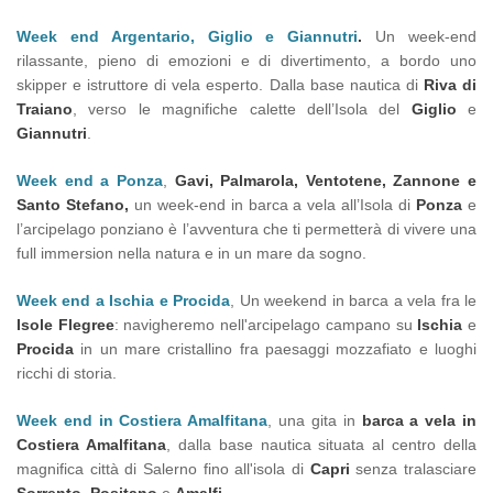
Week end Argentario, Giglio e Giannutri
.
Un week-end
rilassante, pieno di emozioni e di divertimento, a bordo uno
skipper e istruttore di vela esperto. Dalla base nautica di
Riva di
Traiano
, verso le magnifiche calette dell’Isola del
Giglio
e
Giannutri
.
Week end a Ponza
,
Gavi, Palmarola, Ventotene, Zannone e
Santo Stefano,
un week-end in barca a vela all’Isola di
Ponza
e
l’arcipelago ponziano è l’avventura che ti permetterà di vivere una
full immersion nella natura e in un mare da sogno.
Week end a Ischia e Procida
, Un weekend in barca a vela fra le
Isole Flegree
: navigheremo nell'arcipelago campano su
Ischia
e
Procida
in un mare cristallino fra paesaggi mozzafiato e luoghi
ricchi di storia.
Week end in Costiera Amalfitana
, una gita in
barca a vela in
Costiera Amalfitana
, dalla base nautica situata al centro della
magnifica città di Salerno fino all'isola di
Capri
senza tralasciare
Sorrento
,
Positano
e
Amalfi
.