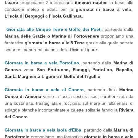
Loano
proponiamo 2 interessanti
itinerari nautici
in base alle
condizioni meteo e adatti per la
giornata in barca a vela
.
L'isola di Bergeggi
o
l’isola Gallinara.
Giornata alle Cinque Terre e Golfo dei Poeti
, partendo dalla
Marina delle Grazie o Marina di Portovenere
proponiamo una
fantastica
giornata in barca alle 5 Terre
grazie alla quale potrete
scoprire i panorami più belli della Riviera Ligure
Giornata in barca a vela Portofino
, partendo dalla
Marina di
Genova
verso
San Fruttuoso, Paraggi, Portofino, Rapallo,
Santa Margherita Ligure e il Golfo del Tigullio
Giornata in barca a vela al Conero
, partendo dalla
Marina
Dorica di Ancona
verso la fascia costiera sud, caratterizzata da
una costa alta, frastagliata e rocciosa, sul mare un altalenarsi di
spiagge bianche incontaminate e calette solitarie fanno la
Riviera
del Conero
Giornata in barca a vela Isola d'Elba
, partendo dalla
Marina di
Portoferraio
proponiamo una fantastica
giornata in barca a vela