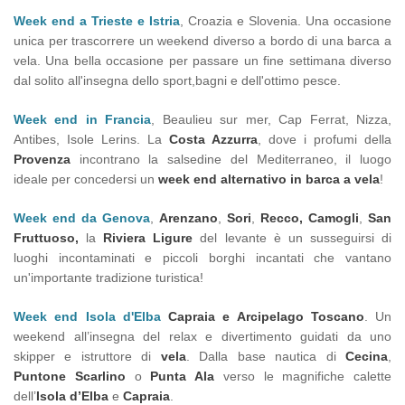
Week end a Trieste e Istria
, Croazia e Slovenia. Una occasione
unica per trascorrere un weekend diverso a bordo di una barca a
vela. Una bella occasione per passare un fine settimana diverso
dal solito all'insegna dello sport,bagni e dell'ottimo pesce.
Week end in Francia
, Beaulieu sur mer, Cap Ferrat, Nizza,
Antibes, Isole Lerins. La
Costa Azzurra
, dove i profumi della
Provenza
incontrano la salsedine del Mediterraneo, il luogo
ideale per concedersi un
week end alternativo in barca a vela
!
Week end da Genova
,
Arenzano
,
Sori
,
Recco, Camogli
,
San
Fruttuoso,
la
Riviera Ligure
del levante è un susseguirsi di
luoghi incontaminati e piccoli borghi incantati che vantano
un'importante tradizione turistica!
Week end Isola d'Elba
Capraia
e Arcipelago Toscano
. Un
weekend all’insegna del relax e divertimento guidati da uno
skipper e istruttore di
vela
. Dalla base nautica di
Cecina
,
Puntone Scarlino
o
Punta Ala
verso le magnifiche calette
dell’
Isola d’Elba
e
Capraia
.