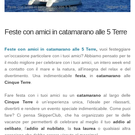
Skipper Club
Feste con amici in catamarano alle 5 Terre
Feste con amici in catamarano alle 5 Terre
Feste con amici in catamarano alle 5 Terre
,
vuoi festeggiare
un’occasione particolare con i tuoi amici? Abbiamo pensato per te
il modo migliore per celebrare con i tuoi amici, un intero week end
a contatto con il mare e la natura, all’insegna del relax e del
divertimento. Una indimenticabile
festa
, in
catamarano
alle
Cinque Terre
.
Fare festa con i tuoi amici su un
catamarano
al largo delle
Cinque Terre
è un’esperienza unica, l’ideale per rilassarti,
divertirti e rendere un evento speciale indimenticabile. Come puoi
fare? Ci pensa SkipperClub, che ha organizzato per te delle
vacanze per permetterti di celebrare al meglio il tuo
addio al
celibato
, l’
addio al nubilato
, la
tua laurea
o qualsiasi altra
occasione che debba essere vissuta al massimo!