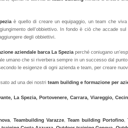
pezia
è quello di creare un equipaggio, un team che viva 
ggiungimento dell’obbiettivo. In fondo è ciò che accade sul
ggiungere degli obbiettivi.
azione aziendale barca La Spezia
perché coniugano un’espe
tale umano che si riverbera sempre in un successo dal punto
econdo le esigenze di ogni azienda e team, per creare nuovi
ssato ad una dei nostri
team building e formazione per azi
ante, La Spezia, Portovenere, Carrara, Viareggio, Ceci
nova
,
Teambuilding
Varazze
,
Team building
Portofino
,
 training
Costa Azzurra,
Outdoor training
Genova,
Outdo