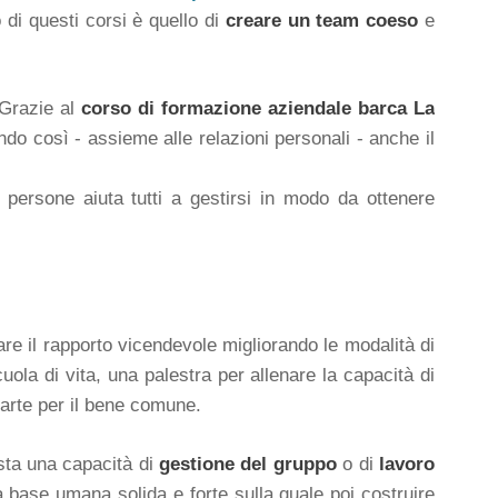
di questi corsi è quello di
creare un team coeso
e
 Grazie al
corso di formazione aziendale barca La
ndo così - assieme alle relazioni personali - anche il
persone aiuta tutti a gestirsi in modo da ottenere
e il rapporto vicendevole migliorando le modalità di
la di vita, una palestra per allenare la capacità di
 parte per il bene comune.
esta una capacità di
gestione del gruppo
o di
lavoro
base umana solida e forte sulla quale poi costruire