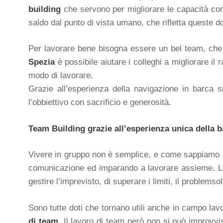
building
che servono per migliorare le capacità comu
saldo dal punto di vista umano, che rifletta queste d
Per lavorare bene bisogna essere un bel team, che 
Spezia
è possibile aiutare i colleghi a migliorare il
modo di lavorare.
Grazie all’esperienza della navigazione in barca 
l’obbiettivo con sacrificio e generosità.
Team Building grazie all’esperienza unica della b
Vivere in gruppo non è semplice, e come sappiamo i 
comunicazione ed imparando a lavorare assieme. La b
gestire l’imprevisto, di superare i limiti, il problems
Sono tutte doti che tornano utili anche in campo lavo
di team
. Il lavoro di team però non si può improvvis