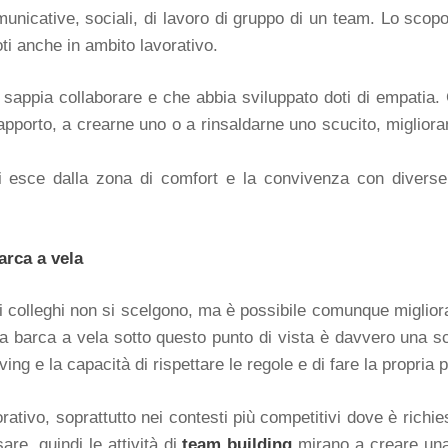
nicative, sociali, di lavoro di gruppo di un team. Lo scopo 
oti anche in ambito lavorativo.
sappia collaborare e che abbia sviluppato doti di empatia.
 rapporto, a crearne uno o a rinsaldarne uno scucito, migliora
si esce dalla zona di comfort e la convivenza con diverse 
arca a vela
colleghi non si scelgono, ma è possibile comunque migliorar
arca a vela sotto questo punto di vista è davvero una scuo
olving e la capacità di rispettare le regole e di fare la propria
rativo, soprattutto nei contesti più competitivi dove è richi
are, quindi le attività di
team building
mirano a creare una 