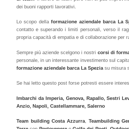
dei buoni rapporti lavorativi.
Lo scopo della
formazione aziendale barca La S
contatto e superando i limiti personali, verso il ra
propria capacità di empatia e di collaborazione per ra
Sempre più aziende scelgono i nostri
corsi di form
personale, in un interessante investimento sul capi
formazione aziendale barca La Spezia
su misura s
Se hai letto questo post forse potresti essere intere
Imbarchi da Imperia, Genova, Rapallo, Sestri Lev
Anzio, Napoli, Castellammare, Salerno
Team building
Costa Azzurra
,
Teambuilding Ge
Terre
con
Portovenere
e
Golfo dei Poeti,
Outdoor