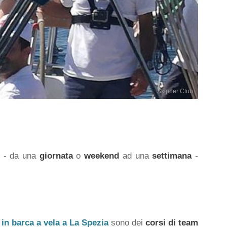
Skipper Club
po - da una
giornata
o
weekend
ad una
settimana
-
 in barca a vela a La Spezia
sono dei
corsi di team