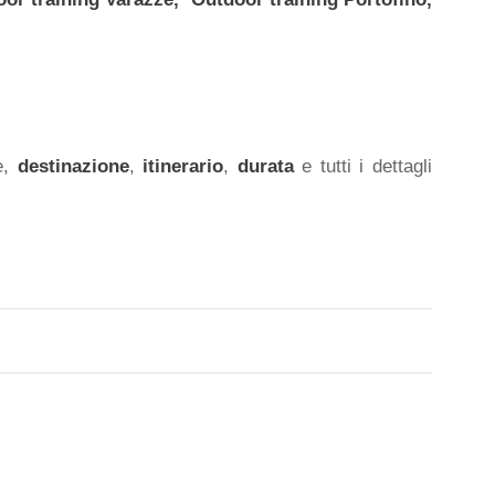
e,
destinazione
,
itinerario
,
durata
e tutti i dettagli