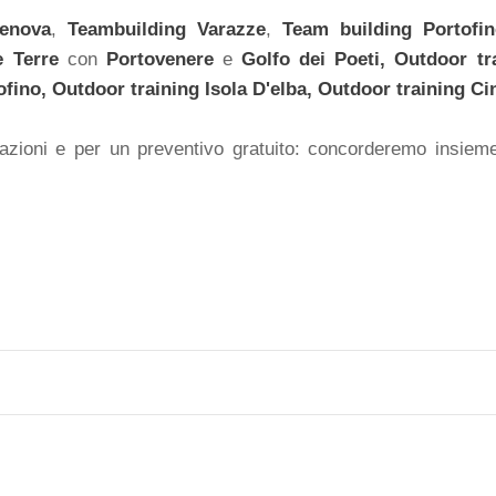
enova
,
Teambuilding
Varazze
,
Team building
Portofi
e Terre
con
Portovenere
e
Golfo dei Poeti,
Outdoor tr
ofino, Outdoor training
Isola D'elba,
Outdoor training
Ci
mazioni e per un preventivo gratuito: concorderemo insiem