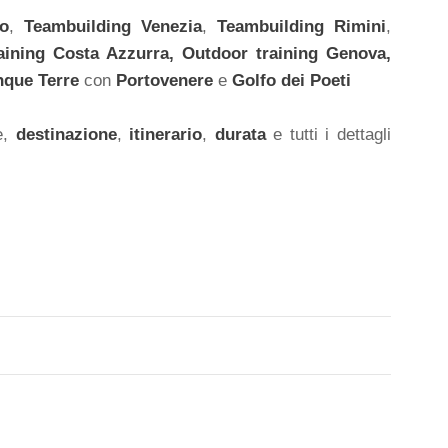
no
,
Teambuilding Venezia
,
Teambuilding Rimini
,
aining
Costa Azzurra,
Outdoor training
Genova,
nque Terre
con
Portovenere
e
Golfo dei Poeti
e,
destinazione
,
itinerario
,
durata
e tutti i dettagli