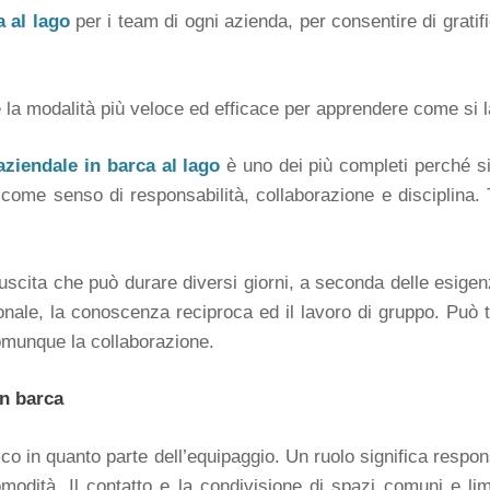
 al lago
per i team di ogni azienda, per consentire di gratif
 la modalità più veloce ed efficace per apprendere come si l
ziendale in barca al lago
è uno dei più completi perché si
ome senso di responsabilità, collaborazione e disciplina. Tu
uscita che può durare diversi giorni, a seconda delle esige
nale, la conoscenza reciproca ed il lavoro di gruppo. Può to
comunque la collaborazione.
n barca
o in quanto parte dell’equipaggio. Un ruolo significa respon
dità. Il contatto e la condivisione di spazi comuni e limi