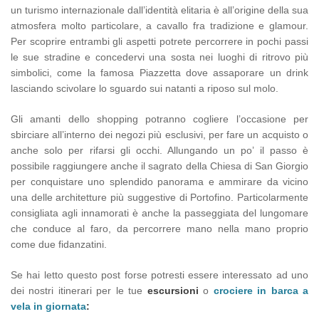
un turismo internazionale dall’identità elitaria è all’origine della sua
atmosfera molto particolare, a cavallo fra tradizione e glamour.
Per scoprire entrambi gli aspetti potrete percorrere in pochi passi
le sue stradine e concedervi una sosta nei luoghi di ritrovo più
simbolici, come la famosa Piazzetta dove assaporare un drink
lasciando scivolare lo sguardo sui natanti a riposo sul molo.
Gli amanti dello shopping potranno cogliere l’occasione per
sbirciare all’interno dei negozi più esclusivi, per fare un acquisto o
anche solo per rifarsi gli occhi. Allungando un po’ il passo è
possibile raggiungere anche il sagrato della Chiesa di San Giorgio
per conquistare uno splendido panorama e ammirare da vicino
una delle architetture più suggestive di Portofino. Particolarmente
consigliata agli innamorati è anche la passeggiata del lungomare
che conduce al faro, da percorrere mano nella mano proprio
come due fidanzatini.
Se hai letto questo post forse potresti essere interessato ad uno
dei nostri itinerari per le tue
escursioni
o
crociere in barca a
vela in giornata
: