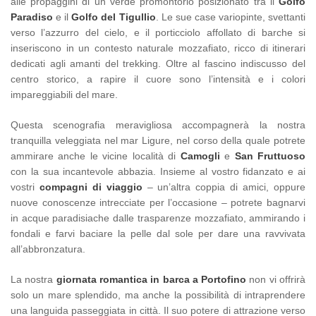
alle propaggini di un verde promontorio posizionato tra il
Golfo
Paradiso
e il
Golfo del Tigullio
. Le sue case variopinte, svettanti
verso l’azzurro del cielo, e il porticciolo affollato di barche si
inseriscono in un contesto naturale mozzafiato, ricco di itinerari
dedicati agli amanti del trekking. Oltre al fascino indiscusso del
centro storico, a rapire il cuore sono l’intensità e i colori
impareggiabili del mare.
Questa scenografia meravigliosa accompagnerà la nostra
tranquilla veleggiata nel mar Ligure, nel corso della quale potrete
ammirare anche le vicine località di
Camogli
e
San Fruttuoso
con la sua incantevole abbazia. Insieme al vostro fidanzato e ai
vostri
compagni di viaggio
– un’altra coppia di amici, oppure
nuove conoscenze intrecciate per l’occasione – potrete bagnarvi
in acque paradisiache dalle trasparenze mozzafiato, ammirando i
fondali e farvi baciare la pelle dal sole per dare una ravvivata
all’abbronzatura.
La nostra
giornata romantica in barca a Portofino
non vi offrirà
solo un mare splendido, ma anche la possibilità di intraprendere
una languida passeggiata in città. Il suo potere di attrazione verso