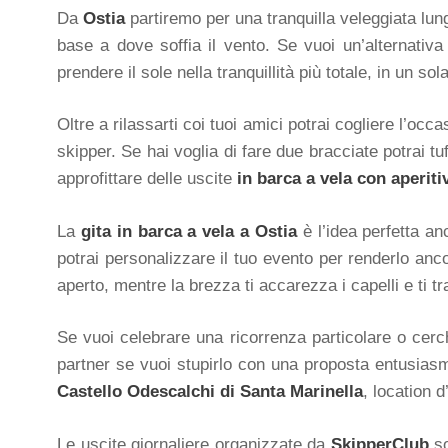
Da
Ostia
partiremo per una tranquilla veleggiata lun
base a dove soffia il vento. Se vuoi un’alternativa 
prendere il sole nella tranquillità più totale, in un so
Oltre a rilassarti coi tuoi amici potrai cogliere l’oc
skipper. Se hai voglia di fare due bracciate potrai tu
approfittare delle uscite
in barca a vela con aperit
La
gita in barca a vela a Ostia
è l’idea perfetta a
potrai personalizzare il tuo evento per renderlo ancor
aperto, mentre la brezza ti accarezza i capelli e ti 
Se vuoi celebrare una ricorrenza particolare o cerc
partner se vuoi stupirlo con una proposta entusiasm
Castello Odescalchi di Santa Marinella
, location 
Le uscite giornaliere organizzate da
SkipperClub
so