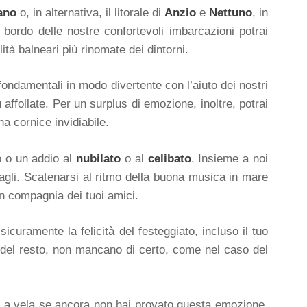
ano
o, in alternativa, il litorale di
Anzio
e
Nettuno
, in
a bordo delle nostre confortevoli imbarcazioni potrai
lità balneari più rinomate dei dintorni.
 fondamentali in modo divertente con l’aiuto dei nostri
 affollate. Per un surplus di emozione, inoltre, potrai
a cornice invidiabile.
o o un addio al
nubilato
o al
celibato
. Insieme a noi
ettagli. Scatenarsi al ritmo della buona musica in mare
in compagnia dei tuoi amici.
sicuramente la felicità del festeggiato, incluso il tuo
, del resto, non mancano di certo, come nel caso del
ca a vela se ancora non hai provato questa emozione.