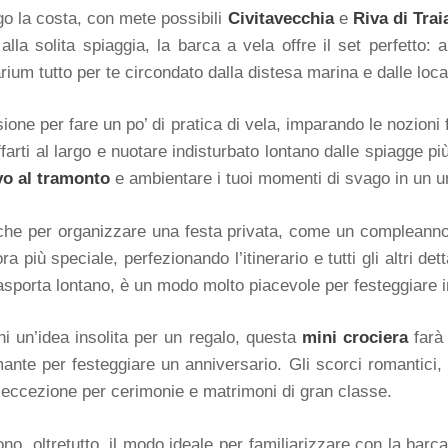
go la costa, con mete possibili
Civitavecchia
e
Riva di Trai
alla solita spiaggia, la barca a vela offre il set perfetto: 
larium tutto per te circondato dalla distesa marina e dalle loca
casione per fare un po’ di pratica di vela, imparando le nozioni
ffarti al largo e nuotare indisturbato lontano dalle spiagge più
ivo al tramonto
e ambientare i tuoi momenti di svago in un un
nche per organizzare una festa privata, come un compleann
a più speciale, perfezionando l’itinerario e tutti gli altri d
trasporta lontano, è un modo molto piacevole per festeggiare 
hi un’idea insolita per un regalo, questa
mini crociera
farà 
ante per festeggiare un anniversario. Gli scorci romantici
d’eccezione per cerimonie e matrimoni di gran classe.
no, oltretutto, il modo ideale per familiarizzare con la bar