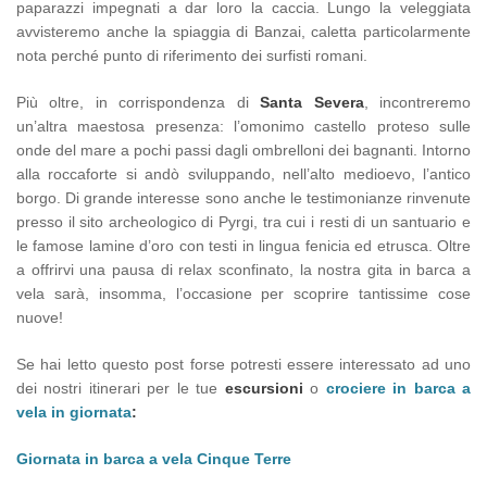
paparazzi impegnati a dar loro la caccia. Lungo la veleggiata
avvisteremo anche la spiaggia di Banzai, caletta particolarmente
nota perché punto di riferimento dei surfisti romani.
Più oltre, in corrispondenza di
Santa Severa
, incontreremo
un’altra maestosa presenza: l’omonimo castello proteso sulle
onde del mare a pochi passi dagli ombrelloni dei bagnanti. Intorno
alla roccaforte si andò sviluppando, nell’alto medioevo, l’antico
borgo. Di grande interesse sono anche le testimonianze rinvenute
presso il sito archeologico di Pyrgi, tra cui i resti di un santuario e
le famose lamine d’oro con testi in lingua fenicia ed etrusca. Oltre
a offrirvi una pausa di relax sconfinato, la nostra gita in barca a
vela sarà, insomma, l’occasione per scoprire tantissime cose
nuove!
Se hai letto questo post forse potresti essere interessato ad uno
dei nostri itinerari per le tue
escursioni
o
crociere in barca a
vela in giornata
:
Giornata in barca a vela Cinque Terre