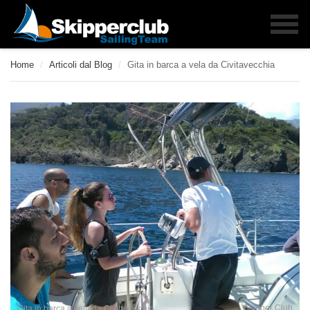
Home
/
Articoli dal Blog
/
Gita in barca a vela da Civitavecchia
Skipper Club
Gita in barca a vela da Civitavecchia