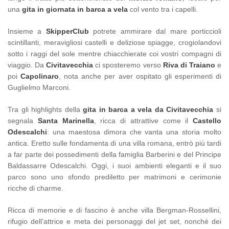
una
gita in giornata in barca a vela
col vento tra i capelli.
Insieme a
SkipperClub
potrete ammirare dal mare porticcioli
scintillanti, meravigliosi castelli e deliziose spiagge, crogiolandovi
sotto i raggi del sole mentre chiacchierate coi vostri compagni di
viaggio. Da
Civitavecchia
ci sposteremo verso
Riva di Traiano
e
poi
Capolinaro
, nota anche per aver ospitato gli esperimenti di
Guglielmo Marconi.
Tra gli highlights della
gita in barca a vela da Civitavecchia
si
segnala
Santa Marinella
, ricca di attrattive come il
Castello
Odescalchi
: una maestosa dimora che vanta una storia molto
antica. Eretto sulle fondamenta di una villa romana, entrò più tardi
a far parte dei possedimenti della famiglia Barberini e del Principe
Baldassarre Odescalchi. Oggi, i suoi ambienti eleganti e il suo
parco sono uno sfondo prediletto per matrimoni e cerimonie
ricche di charme.
Ricca di memorie e di fascino è anche villa Bergman-Rossellini,
rifugio dell’attrice e meta dei personaggi del jet set, nonché dei