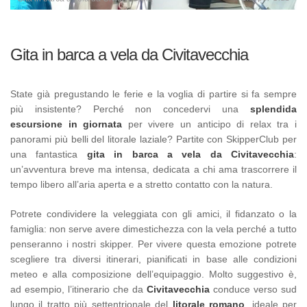
Gita in barca a vela da Civitavecchia
State già pregustando le ferie e la voglia di partire si fa sempre
più insistente? Perché non concedervi una
splendida
escursione in giornata
per vivere un anticipo di relax tra i
panorami più belli del litorale laziale? Partite con SkipperClub per
una fantastica
gita in barca a vela da Civitavecchia
:
un’avventura breve ma intensa, dedicata a chi ama trascorrere il
tempo libero all’aria aperta e a stretto contatto con la natura.
Potrete condividere la veleggiata con gli amici, il fidanzato o la
famiglia: non serve avere dimestichezza con la vela perché a tutto
penseranno i nostri skipper. Per vivere questa emozione potrete
scegliere tra diversi itinerari, pianificati in base alle condizioni
meteo e alla composizione dell’equipaggio. Molto suggestivo è,
ad esempio, l’itinerario che da
Civitavecchia
conduce verso sud
lungo il tratto più settentrionale del
litorale romano
, ideale per