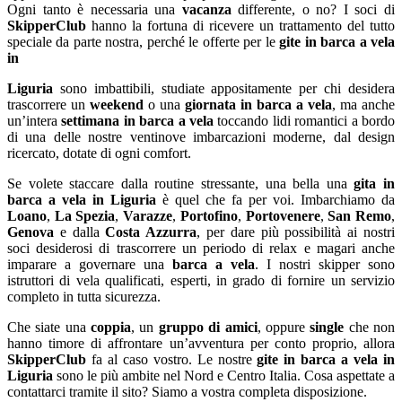
Ogni tanto è necessaria una
vacanza
differente, o no? I soci di
SkipperClub
hanno la fortuna di ricevere un trattamento del tutto
speciale da parte nostra, perché le offerte per le
gite in barca a vela
in
Liguria
sono imbattibili, studiate appositamente per chi desidera
trascorrere un
weekend
o una
giornata in barca a vela
, ma anche
un’intera
settimana in barca a vela
toccando lidi romantici a bordo
di una delle nostre ventinove imbarcazioni moderne, dal design
ricercato, dotate di ogni comfort.
Se volete staccare dalla routine stressante, una bella una
gita in
barca a vela in Liguria
è quel che fa per voi. Imbarchiamo da
Loano
,
La Spezia
,
Varazze
,
Portofino
,
Portovenere
,
San Remo
,
Genova
e dalla
Costa Azzurra
, per dare più possibilità ai nostri
soci desiderosi di trascorrere un periodo di relax e magari anche
imparare a governare una
barca a vela
. I nostri skipper sono
istruttori di vela qualificati, esperti, in grado di fornire un servizio
completo in tutta sicurezza.
Che siate una
coppia
, un
gruppo di amici
, oppure
single
che non
hanno timore di affrontare un’avventura per conto proprio, allora
SkipperClub
fa al caso vostro. Le nostre
gite in barca a vela in
Liguria
sono le più ambite nel Nord e Centro Italia. Cosa aspettate a
contattarci tramite il sito? Siamo a vostra completa disposizione.