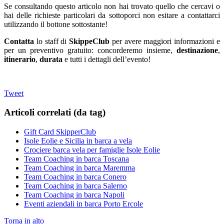
Se consultando questo articolo non hai trovato quello che cercavi o
hai delle richieste particolari da sottoporci non esitare a contattarci
utilizzando il bottone sottostante!
Contatta
lo staff di
SkippeClub
per avere maggiori informazioni e
per un preventivo gratuito: concorderemo insieme,
destinazione
,
itinerario
,
durata
e tutti i dettagli dell’evento!
Tweet
Articoli correlati (da tag)
Gift Card SkipperClub
Isole Eolie e Sicilia in barca a vela
Crociere barca vela per famiglie Isole Eolie
Team Coaching in barca Toscana
Team Coaching in barca Maremma
Team Coaching in barca Conero
Team Coaching in barca Salerno
Team Coaching in barca Napoli
Eventi aziendali in barca Porto Ercole
Torna in alto