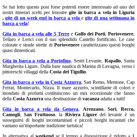
Se hai letto questo post forse potresti essere interessato ad uno dei
nostri itinerari scelti per lenostre
gite in barca a vela in Liguria
,
gite di un week end in barca a vela
e
gite di una settimana in
barca a vela
!
Gita in barca a vela alle 5 Terre
e
Golfo dei Poeti
,
Portovenere
,
Tellaro e Lerici con il suo splendido Castello fortificato. Le case
colorate e strade strette di
Portovenere
caratterizzano questi borghi
quasi dimenticati.
Gita in barca a vela a Portofino
, Sestri Levante,
Rapallo
, Santa
Margherita Ligure. Dalla base nautica di Marina di Lavagna, verso i
pittoreschi villaggi della
Costa del Tigullio
.
Gita in barca a vela in Costa Azzurra
, San Remo, Mentone, Cap
Ferrat, Montecarlo, Nizza. Il mare azzurro, scintillante di colori e
inondato di profumi costituiscono un mix eccezionale che fanno
della
Costa Azzurra
una destinazione di
vacanza
adatta a tutti!
Gita in barca a vela da Genova
,
Arenzano
,
Sori
,
Recco,
Camogli
,
San Fruttuoso
. la
Riviera Ligure
del levante è un
susseguirsi di luoghi incontaminati e piccoli borghi incantati che
vantano un'importante tradizione turistica!
In alternativa al
weekend
se il tempo a disposizione è ridotto a
1