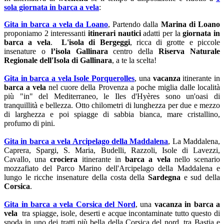
sola giornata in barca a vela
:
Gita in barca a vela da Loano
, Partendo dalla
Marina di Loano
proponiamo 2 interessanti
itinerari nautici
adatti per la
giornata in
barca a vela
.
L'isola di Bergeggi
, ricca di grotte e piccole
insenature o
l’isola Gallinara
centro della
Riserva Naturale
Regionale dell'Isola di Gallinara
, a te la scelta!
Gita in barca a vela Isole Porquerolles
, una
vacanza
itinerante in
barca a vela
nel cuore della Provenza a poche miglia dalle località
più "in" del Mediterraneo, le Iles d'Hyères sono un'oasi di
tranquillità e bellezza. Otto chilometri di lunghezza per due e mezzo
di larghezza e poi spiagge di sabbia bianca, mare cristallino,
profumo di pini.
Gita in barca a vela Arcipelago della Maddalena
, La Maddalena,
Caprera, Spargi, S. Maria, Budelli, Razzoli, Isole di Lavezzi,
Cavallo, una
crociera
itinerante in
barca a vela
nello scenario
mozzafiato del Parco Marino dell'Arcipelago della Maddalena e
lungo le ricche insenature della costa della
Sardegna
e sud della
Corsica
.
Gita in barca a vela Corsica del Nord
, una
vacanza in barca a
vela
tra spiagge, isole, deserti e acque incontaminate tutto questo di
snoda in uno dei tratti più bella della Corsica del nord, tra Bastia e