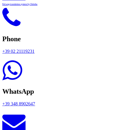
FaLang translation system by Faboba
Phone
+39 02 21119231
WhatsApp
+39 348 8902647