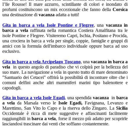
I’lle Rousse! Il mare azzurro, scintillante di colori e inondato di
profumi costituiscono un mix eccezionale che fanno della
Corsica
una destinazione di
vacanza
adatta a tutti!
Gita in barca a vela Isole Pontine e Flegree
, una
vacanza in
barca a vela
raffinata nella romantica Costiera Amalfitana tra le
isole Pontine e Flegree. Visiteremo Capri, Ischia, Positano e Procida,
una crociera in barca a vela per single, coppie, famiglie e gruppi di
amici con la formula dell'imbarco individuale oppure barca ad uso
esclusivo.
Gita in barca a vela Arcipelago Toscano
, una
vacanza in barca a
vela
in questo angolo di paradiso che vi colpirà per la bellezza del
suo mare. La navigazione a vela in questo tratto di mare denominato
"Santuario dei Cetacei" offrirà la possibilità di incontrare oltre che i
comuni delfini anche altri mammiferi marini tipo balenottere e
capodogli.
Gita in barca a vela Isole Egadi
, una spendida
vacanza
in
barca
a vela
da Marsala verso le
Isole Egadi,
Favignana, Levanzo e
Marettimo,
San Vito lo Capo e la riserva dello Zingaro. La
Sicilia
Occidentale è ricca di mete suggestive e affascinanti facilmente
raggiungibili in
barca a vela
, forse il mezzo più adatto per scoprirle
lasciandosi trascinare dai venti che soffiano costantemente.