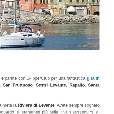
Skipper Club
ti e partite con SkipperClub per una fantastica
gita in
, San Fruttuoso
,
Sestri Levante
,
Rapallo
,
Santa
ia meta la
Riviera di Levante
. Avete sempre sognato
sguardo le istantanee più belle, in un susseguirsi di