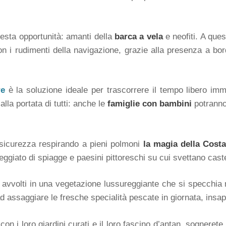
uesta opportunità: amanti della
barca a vela
e neofiti. A quest
 con i rudimenti della navigazione, grazie alla presenza a bor
re
è la soluzione ideale per trascorrere il tempo libero imme
lla portata di tutti: anche le
famiglie con bambini
potranno
ta sicurezza respirando a pieni polmoni
la magia della Costa
eggiato di spiagge e paesini pittoreschi su cui svettano castelli
, avvolti in una vegetazione lussureggiante che si specchia n
ad assaggiare le fresche specialità pescate in giornata, insapor
on i loro giardini curati e il loro fascino d’antan, sogneret