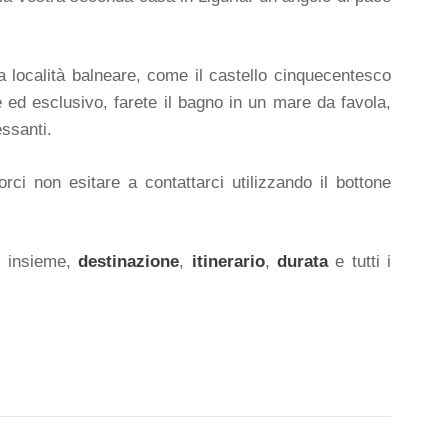
ata località balneare, come il castello cinquecentesco
e ed esclusivo, farete il bagno in un mare da favola,
essanti.
rci non esitare a contattarci utilizzando il bottone
o insieme,
destinazione
,
itinerario
,
durata
e tutti i