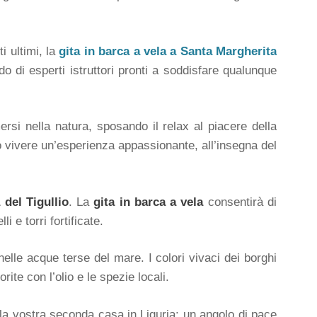
i ultimi, la
gita in barca a vela a Santa Margherita
do di esperti istruttori pronti a soddisfare qualunque
rsi nella natura, sposando il relax al piacere della
 vivere un’esperienza appassionante, all’insegna del
 del Tigullio
. La
gita in barca a vela
consentirà di
 e torri fortificate.
elle acque terse del mare. I colori vivaci dei borghi
ite con l’olio e le spezie locali.
e la vostra seconda casa in Liguria: un angolo di pace