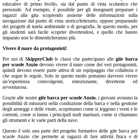
educative di primo livello, sia dal punto di vista scolastico che
personale. Ad esempio, è possibile per gli insegnanti preparare i
ragazzi alla gita scoprendo assieme delle informazioni sulla
navigazione dal punto di vista storico/letterario, oppure preparando
dei progetti di tutela ambientale o di geografia. In questo modo, per
gli studenti sarà facile scoprire divertendosi, e quello che hanno
imparato non lo dimenticheranno più.
Vivere il mare da protagonisti!
Per noi di
SkipperClub
le classi che partecipano alle
gite barca
per scuole Anzio
devono vivere il mare come dei veri protagonisti,
quindi devono essere parte attiva di un equipaggio che collabora e
che segue le regole. Solo in questo modo potranno davvero vivere
un’esperienza coinvolgente, emozionante, divertente ed
avventurosa.
Grazie alle nostre
gite barca per scuole Anzio
, i giovani avranno la
possibilità di misurarsi nella conduzione della barca e nella gestione
degli armeggi e delle virate, scopriranno come si leggono i venti e le
correnti, come si fanno i principali nodi marinari, come si chiamano
gli strumenti e le varie parti della nave.
Questo è solo una parte del progetto formativo delle gite barca per
scuole Anzio che permette ai ragazzi di fare attività fisica e di