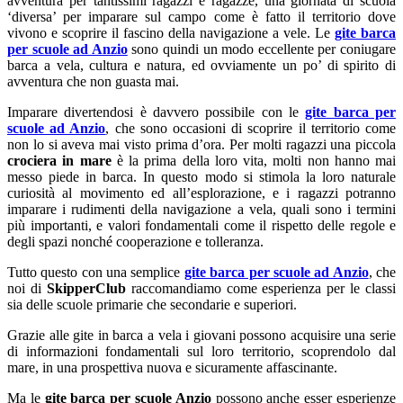
avventura per tantissimi ragazzi e ragazze, una giornata di scuola
‘diversa’ per imparare sul campo come è fatto il territorio dove
vivono e scoprire il fascino della navigazione a vele. Le
gite barca
per scuole ad Anzio
sono quindi un modo eccellente per coniugare
barca a vela, cultura e natura, ed ovviamente un po’ di spirito di
avventura che non guasta mai.
Imparare divertendosi è davvero possibile con le
gite barca per
scuole ad Anzio
, che sono occasioni di scoprire il territorio come
non lo si aveva mai visto prima d’ora. Per molti ragazzi una piccola
crociera in mare
è la prima della loro vita, molti non hanno mai
messo piede in barca. In questo modo si stimola la loro naturale
curiosità al movimento ed all’esplorazione, e i ragazzi potranno
imparare i rudimenti della navigazione a vela, quali sono i termini
più importanti, e valori fondamentali come il rispetto delle regole e
degli spazi nonché cooperazione e tolleranza.
Tutto questo con una semplice
gite barca per scuole ad Anzio
, che
noi di
SkipperClub
raccomandiamo come esperienza per le classi
sia delle scuole primarie che secondarie e superiori.
Grazie alle gite in barca a vela i giovani possono acquisire una serie
di informazioni fondamentali sul loro territorio, scoprendolo dal
mare, in una prospettiva nuova e sicuramente affascinante.
Ma le
gite barca per scuole Anzio
possono anche esser esperienze