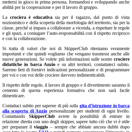
mettersi in gioco in prima persona, formandosi e sviluppando anche
abilità per la cooperazione e per il lavoro di gruppo.
La
crociera è educativa
sia per il ragazzo, dal punto di vista
nozionistico e della scoperta della morfologia del territorio, sia per la
classe, perché si impara a collaborare a vicenda, a rispettare le regole
e gli spazi, a coniugare l’auto-responsabilità con il rispetto reciproco
e con la collaborazione.
Si tratta di valori che noi di SkipperClub riteniamo veramente
importanti e che quindi vogliamo che vengano trasmessi anche alle
nuove generazioni. Se volete più informazioni sulle nostre
crociere
didattiche in barca Anzio
e su altri territori, contattateci subito.
Saremo lieti di fornirvi indicazioni personalizzate e di programmare
per voi e con voi delle crociere davvero indimenticabili.
Il rispetto delle regole, il lavoro di gruppo e il divertimento saranno il
cemento di questa esperienza formativa che non sarà facile
dimenticare.
Contattaci subito per saperne di più sulla
gita d’istruzione in barca
alla scoperta di Anzio
personalizzate per studenti di ogni livello.
Contattando
SkipperClub
avrete la possibilità di entrare in
relazione diretta con uno degli skipper, sapere tutto ciò che vi è utile
per preparare il
viaggio
– sempre che abbiate ancora dubbi dopo