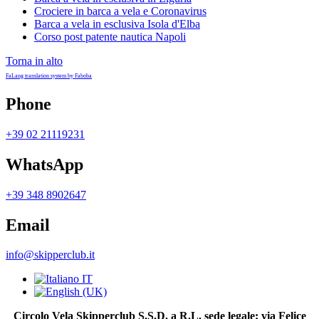
Crociere in barca a vela e Coronavirus
Barca a vela in esclusiva Isola d'Elba
Corso post patente nautica Napoli
Torna in alto
FaLang translation system by Faboba
Phone
+39 02 21119231
WhatsApp
+39 348 8902647
Email
info@skipperclub.it
Circolo Vela Skipperclub S.S.D. a R.L. sede legale: via Felice