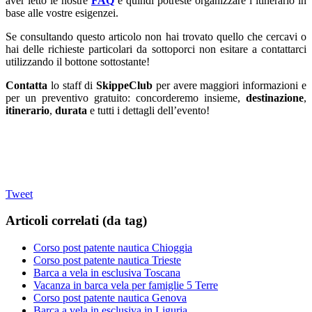
aver letto le nostre
FAQ
e quindi potreste organizzare l’itinerario in
base alle vostre esigenzei.
Se consultando questo articolo non hai trovato quello che cercavi o
hai delle richieste particolari da sottoporci non esitare a contattarci
utilizzando il bottone sottostante!
Contatta
lo staff di
SkippeClub
per avere maggiori informazioni e
per un preventivo gratuito: concorderemo insieme,
destinazione
,
itinerario
,
durata
e tutti i dettagli dell’evento!
Tweet
Articoli correlati (da tag)
Corso post patente nautica Chioggia
Corso post patente nautica Trieste
Barca a vela in esclusiva Toscana
Vacanza in barca vela per famiglie 5 Terre
Corso post patente nautica Genova
Barca a vela in esclusiva in Liguria