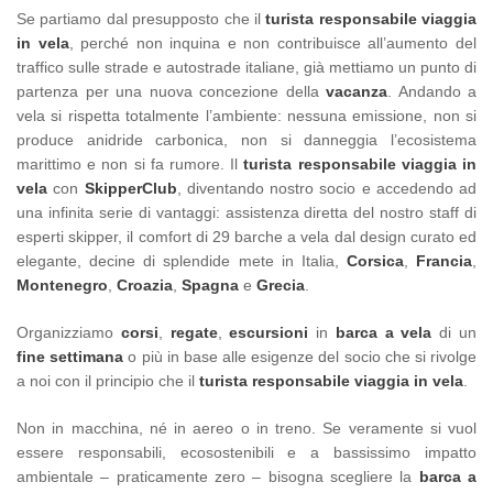
Se partiamo dal presupposto che il
turista responsabile viaggia
in vela
, perché non inquina e non contribuisce all’aumento del
traffico sulle strade e autostrade italiane, già mettiamo un punto di
partenza per una nuova concezione della
vacanza
. Andando a
vela si rispetta totalmente l’ambiente: nessuna emissione, non si
produce anidride carbonica, non si danneggia l’ecosistema
marittimo e non si fa rumore. Il
turista responsabile viaggia in
vela
con
SkipperClub
, diventando nostro socio e accedendo ad
una infinita serie di vantaggi: assistenza diretta del nostro staff di
esperti skipper, il comfort di 29 barche a vela dal design curato ed
elegante, decine di splendide mete in Italia,
Corsica
,
Francia
,
Montenegro
,
Croazia
,
Spagna
e
Grecia
.
Organizziamo
corsi
,
regate
,
escursioni
in
barca a vela
di un
fine settimana
o più in base alle esigenze del socio che si rivolge
a noi con il principio che il
turista responsabile viaggia in vela
.
Non in macchina, né in aereo o in treno. Se veramente si vuol
essere responsabili, ecosostenibili e a bassissimo impatto
ambientale – praticamente zero – bisogna scegliere la
barca a