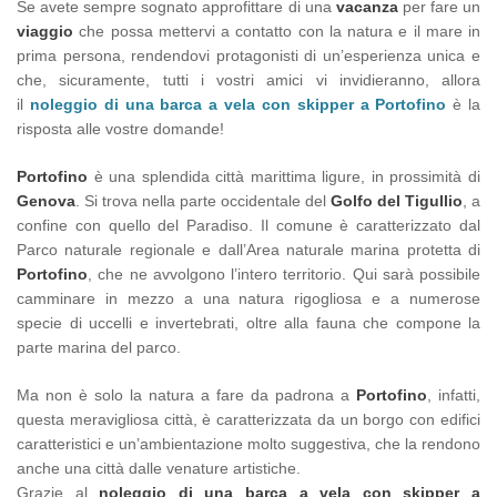
Se avete sempre sognato approfittare di una
vacanza
per fare un
viaggio
che possa mettervi a contatto con la natura e il mare in
prima persona, rendendovi protagonisti di un’esperienza unica e
che, sicuramente, tutti i vostri amici vi invidieranno, allora
il
noleggio di una barca a vela con skipper a Portofino
è la
risposta alle vostre domande!
Portofino
è una splendida città marittima ligure, in prossimità di
Genova
. Si trova nella parte occidentale del
Golfo del Tigullio
, a
confine con quello del Paradiso. Il comune è caratterizzato dal
Parco naturale regionale e dall’Area naturale marina protetta di
Portofino
, che ne avvolgono l’intero territorio. Qui sarà possibile
camminare in mezzo a una natura rigogliosa e a numerose
specie di uccelli e invertebrati, oltre alla fauna che compone la
parte marina del parco.
Ma non è solo la natura a fare da padrona a
Portofino
, infatti,
questa meravigliosa città, è caratterizzata da un borgo con edifici
caratteristici e un’ambientazione molto suggestiva, che la rendono
anche una città dalle venature artistiche.
Grazie al
noleggio di una barca a vela con skipper a