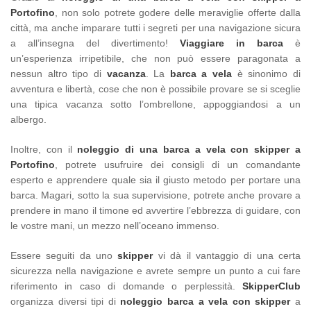
Portofino
, non solo potrete godere delle meraviglie offerte dalla
città, ma anche imparare tutti i segreti per una navigazione sicura
a all’insegna del divertimento!
Viaggiare in barca
è
un’esperienza irripetibile, che non può essere paragonata a
nessun altro tipo di
vacanza
. La
barca a vela
è sinonimo di
avventura e libertà, cose che non è possibile provare se si sceglie
una tipica vacanza sotto l’ombrellone, appoggiandosi a un
albergo.
Inoltre, con il
noleggio di una barca a vela con skipper a
Portofino
, potrete usufruire dei consigli di un comandante
esperto e apprendere quale sia il giusto metodo per portare una
barca. Magari, sotto la sua supervisione, potrete anche provare a
prendere in mano il timone ed avvertire l’ebbrezza di guidare, con
le vostre mani, un mezzo nell’oceano immenso.
Essere seguiti da uno
skipper
vi dà il vantaggio di una certa
sicurezza nella navigazione e avrete sempre un punto a cui fare
riferimento in caso di domande o perplessità.
SkipperClub
organizza diversi tipi di
noleggio barca a vela con skipper
a