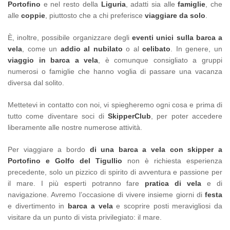
Portofino
e nel resto della
Liguria
, adatti sia alle
famiglie
, che
alle
coppie
, piuttosto che a chi preferisce
viaggiare da solo
.
È, inoltre, possibile organizzare degli
eventi unici sulla barca a
vela
, come un
addio al nubilato
o al
celibato
. In genere, un
viaggio in barca a vela
, è comunque consigliato a gruppi
numerosi o famiglie che hanno voglia di passare una vacanza
diversa dal solito.
Mettetevi in contatto con noi, vi spiegheremo ogni cosa e prima di
tutto come diventare soci di
SkipperClub
, per poter accedere
liberamente alle nostre numerose attività.
Per viaggiare a bordo
di una barca a vela con skipper a
Portofino e
Golfo del Tigullio
non è richiesta esperienza
precedente, solo un pizzico di spirito di avventura e passione per
il mare. I più esperti potranno fare
pratica di vela
e di
navigazione. Avremo l’occasione di vivere insieme giorni di
festa
e divertimento in
barca a vela
e scoprire posti meravigliosi da
visitare da un punto di vista privilegiato: il mare.