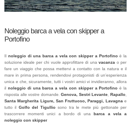
Skipper Club
Noleggio barca a vela con skipper a Portofino
Noleggio barca a vela con skipper a
Portofino
Il
noleggio di una barca a vela con skipper a Portofino
è la
soluzione ideale per chi vuole approfittare di una
vacanza
o per
fare un viaggio che possa mettervi a contatto con la natura e il
mare in prima persona, rendendovi protagonisti di un’esperienza
unica e che, sicuramente, tutti i vostri amici vi invidieranno, allora
il
noleggio di una barca a vela con skipper a Portofino
è la
risposta alle vostre domande.
Genova, Sestri Levante
,
Rapallo
,
Santa Margherita Ligure, San Fruttuoso, Paraggi, Lavagna
e
tutto il
Golfo del Tigullio
sono tra le mete più gettonate per
trascorrere momenti unici a bordo di una
barca a vela a
noleggio
con skipper