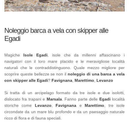
Skipper Club
Noleggio barca a vela con skipper alle Egadi
Noleggio barca a vela con skipper alle
Egadi
Magiche
Isole Egadi
, isole che da millenni affascinano i
navigatori con il loro mare placido e le meravigliose località
naturali che le contraddistinguono. Quale mezzo migliore per
scoprire queste bellezze se non il
noleggio di una barca a vela
con skipper alle Egadi
?
Favignana
,
Marettimo
,
Levanzo
Si tratta di un arcipelago formato da tre isole e due isolotti,
dislocato fra trapani e
Marsala
. Fanno parte delle
Egadi
località
storiche come
Levanzo
,
Favignana
e
Marettimo
, tre isole
circondate da un mare blu profondo e da un paesaggio naturale
ricco di flora e di fauna speciali.