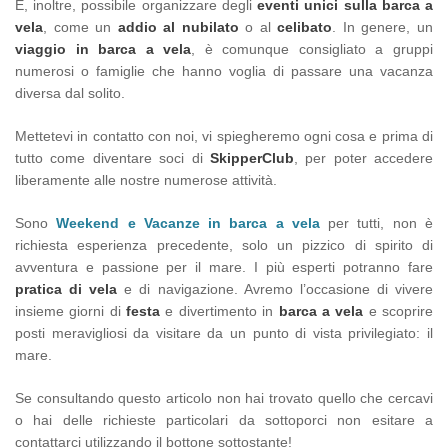
È, inoltre, possibile organizzare degli
eventi unici sulla barca a
vela
, come un
addio al nubilato
o al
celibato
. In genere, un
viaggio in barca a vela
, è comunque consigliato a gruppi
numerosi o famiglie che hanno voglia di passare una vacanza
diversa dal solito.
Mettetevi in contatto con noi, vi spiegheremo ogni cosa e prima di
tutto come diventare soci di
SkipperClub
, per poter accedere
liberamente alle nostre numerose attività.
Sono
Weekend e Vacanze in barca a vela
per tutti, non è
richiesta esperienza precedente, solo un pizzico di spirito di
avventura e passione per il mare. I più esperti potranno fare
pratica di vela
e di navigazione. Avremo l’occasione di vivere
insieme giorni di
festa
e divertimento in
barca a vela
e scoprire
posti meravigliosi da visitare da un punto di vista privilegiato: il
mare.
Se consultando questo articolo non hai trovato quello che cercavi
o hai delle richieste particolari da sottoporci non esitare a
contattarci utilizzando il bottone sottostante!