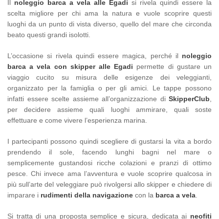
Il
noleggio barca a vela alle Egadi
si rivela quindi essere la
scelta migliore per chi ama la natura e vuole scoprire questi
luoghi da un punto di vista diverso, quello del mare che circonda
beato questi grandi isolotti.
L’occasione si rivela quindi essere magica, perché il
noleggio
barca a vela con skipper alle Egadi
permette di gustare un
viaggio cucito su misura delle esigenze dei veleggianti,
organizzato per la famiglia o per gli amici. Le tappe possono
infatti essere scelte assieme all’organizzazione di
SkipperClub
,
per decidere assieme quali luoghi ammirare, quali soste
effettuare e come vivere l’esperienza marina.
I partecipanti possono quindi scegliere di gustarsi la vita a bordo
prendendo il sole, facendo lunghi bagni nel mare o
semplicemente gustandosi ricche colazioni e pranzi di ottimo
pesce. Chi invece ama l’avventura e vuole scoprire qualcosa in
più sull’arte del veleggiare può rivolgersi allo skipper e chiedere di
imparare i
rudimenti della navigazione
con la
barca a vela
.
Si tratta di una proposta semplice e sicura, dedicata ai
neofiti