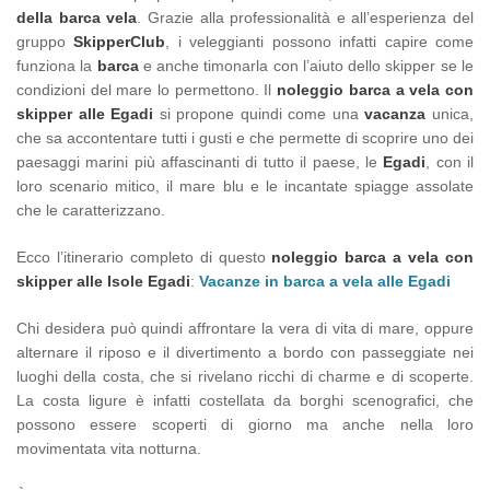
della barca vela
. Grazie alla professionalità e all’esperienza del
gruppo
SkipperClub
, i veleggianti possono infatti capire come
funziona la
barca
e anche timonarla con l’aiuto dello skipper se le
condizioni del mare lo permettono. Il
noleggio barca a vela con
skipper alle Egadi
si propone quindi come una
vacanza
unica,
che sa accontentare tutti i gusti e che permette di scoprire uno dei
paesaggi marini più affascinanti di tutto il paese, le
Egadi
, con il
loro scenario mitico, il mare blu e le incantate spiagge assolate
che le caratterizzano.
Ecco l’itinerario completo di questo
noleggio barca a vela con
skipper alle Isole Egadi
:
Vacanze in barca a vela alle Egadi
Chi desidera può quindi affrontare la vera di vita di mare, oppure
alternare il riposo e il divertimento a bordo con passeggiate nei
luoghi della costa, che si rivelano ricchi di charme e di scoperte.
La costa ligure è infatti costellata da borghi scenografici, che
possono essere scoperti di giorno ma anche nella loro
movimentata vita notturna.