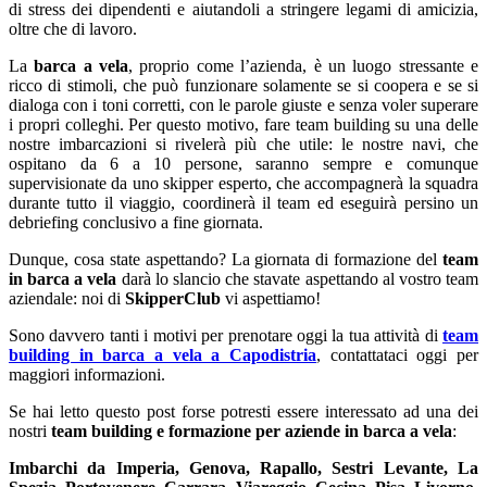
di stress dei dipendenti e aiutandoli a stringere legami di amicizia,
oltre che di lavoro.
La
barca a vela
, proprio come l’azienda, è un luogo stressante e
ricco di stimoli, che può funzionare solamente se si coopera e se si
dialoga con i toni corretti, con le parole giuste e senza voler superare
i propri colleghi. Per questo motivo, fare team building su una delle
nostre imbarcazioni si rivelerà più che utile: le nostre navi, che
ospitano da 6 a 10 persone, saranno sempre e comunque
supervisionate da uno skipper esperto, che accompagnerà la squadra
durante tutto il viaggio, coordinerà il team ed eseguirà persino un
debriefing conclusivo a fine giornata.
Dunque, cosa state aspettando? La giornata di formazione del
team
in barca a vela
darà lo slancio che stavate aspettando al vostro team
aziendale: noi di
SkipperClub
vi aspettiamo!
Sono davvero tanti i motivi per prenotare oggi la tua attività di
team
building in barca a vela a Capodistria
,
contattataci oggi per
maggiori informazioni.
Se hai letto questo post forse potresti essere interessato ad una dei
nostri
team building e formazione per aziende in barca a vela
:
Imbarchi da Imperia, Genova, Rapallo, Sestri Levante, La