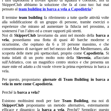
i tuoi dipendenti a trovare spirito di squadra e coesione, noi di
SkipperClub abbiamo la soluzione che fa al caso tuo: hai mai
pensato al
team building in barca a vela a Capodistria
?
Il termine
team building
fa riferimento a tutte quelle attività volte
alla solidificazione di un gruppo di persone, tramite esercizi o
esperienze che mirano ad aumentare la fiducia nel prossimo, a
sostenersi l’un l’altro ed a creare rapporti più stretti.
Noi di
SkipperClub
lavoriamo da anni nel mondo della
barca a
vela
, possediamo una flotta di quasi 40 barche moderne e
sicurissime, che ospitano da 6 a 10 persone massimo, e che
consentiranno di navigare nel bel mezzo del Mar Mediterraneo, alla
scoperta delle mete più spettacolari, proprio come
Capodistria
. Si
tratta infatti di un porto molto noto della
Slovenia
, affacciato
sull'Adriatico, con un magnifico centro storico e che presenta un
mare mite ed adatto a chi vuole vivere la prima esperienza in barca a
vela.
Per questo, proponiamo
giornate di Team Building in barca a
vela in mete come Capodistria
.
Perché la
barca a vela?
Esistono moltissimi modi per fare
Team Building
, ma noi di
SkipperClub
proponiamo un metodo alternativo, estremamente
efficace e dinamico: la
barca a vela
. Perché? Semplice: questo