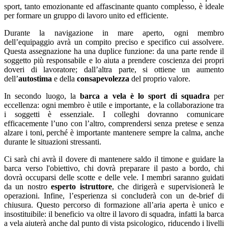
sport, tanto emozionante ed affascinante quanto complesso, è ideale
per formare un gruppo di lavoro unito ed efficiente.
Durante la navigazione in mare aperto, ogni membro
dell’equipaggio avrà un compito preciso e specifico cui assolvere.
Questa assegnazione ha una duplice funzione: da una parte rende il
soggetto più responsabile e lo aiuta a prendere coscienza dei propri
doveri di lavoratore; dall’altra parte, si ottiene un aumento
dell’
autostima
e della
consapevolezza
del proprio valore.
In secondo luogo, la
barca a vela è lo sport di squadra
per
eccellenza: ogni membro è utile e importante, e la collaborazione tra
i soggetti è essenziale. I colleghi dovranno comunicare
efficacemente l’uno con l’altro, comprendersi senza pretese e senza
alzare i toni, perché è importante mantenere sempre la calma, anche
durante le situazioni stressanti.
Ci sarà chi avrà il dovere di mantenere saldo il timone e guidare la
barca verso l'obiettivo, chi dovrà preparare il pasto a bordo, chi
dovrà occuparsi delle scotte e delle vele. I membri saranno guidati
da un nostro
esperto istruttore
, che dirigerà e supervisionerà le
operazioni. Infine, l’esperienza si concluderà con un de-brief di
chiusura. Questo percorso di formazione all’aria aperta è unico e
insostituibile: il beneficio va oltre il lavoro di squadra, infatti la barca
a vela aiuterà anche dal punto di vista psicologico, riducendo i livelli