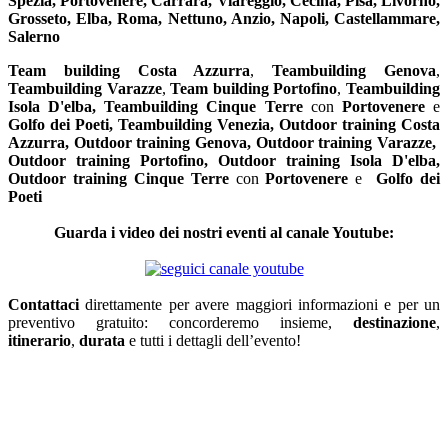
Spezia, Portovenere, Carrara, Viareggio, Cecina, Pisa, Livorno,
Grosseto, Elba, Roma, Nettuno, Anzio, Napoli, Castellammare,
Salerno
Team building
Costa Azzurra
,
Teambuilding Genova
,
Teambuilding
Varazze
,
Team building
Portofino
,
Teambuilding
Isola D'elba, Teambuilding
Cinque Terre
con
Portovenere
e
Golfo dei Poeti, Teambuilding Venezia,
Outdoor training
Costa
Azzurra,
Outdoor training
Genova,
Outdoor training
Varazze,
Outdoor training
Portofino, Outdoor training
Isola D'elba,
Outdoor training
Cinque Terre
con
Portovenere
e
Golfo dei
Poeti
Guarda i video dei nostri eventi al canale Youtube:
Contattaci
direttamente per avere maggiori informazioni e per un
preventivo gratuito: concorderemo insieme,
destinazione
,
itinerario
,
durata
e tutti i dettagli dell’evento!