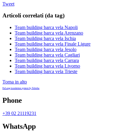
Tweet
Articoli correlati (da tag)
Team building barca vela Napoli
Team building barca vela Arenzano
Team building barca vela Ischia
Team building barca vela Finale Ligure
Team building barca vela Jesolo
Team building barca vela Cagliari
Team building barca vela Carrara
Team building barca vela Livorno
Team building barca vela Trieste
Torna in alto
FaLang translation system by Faboba
Phone
+39 02 21119231
WhatsApp