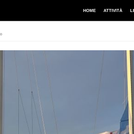
HOME
ATTIVITÀ
L
co