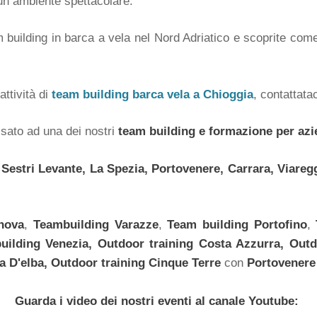
 un ambiente spettacolare.
m building in barca a vela nel Nord Adriatico e scoprite co
attività di
team building barca vela a Chioggia
, contattata
ssato ad una dei nostri
team building e formazione per azi
Sestri Levante, La Spezia, Portovenere, Carrara, Viareg
nova
,
Teambuilding
Varazze
,
Team building
Portofino
,
building Venezia,
Outdoor training
Costa Azzurra,
Outd
la D'elba,
Outdoor training
Cinque Terre
con
Portovenere
Guarda i video dei nostri eventi al canale Youtube: