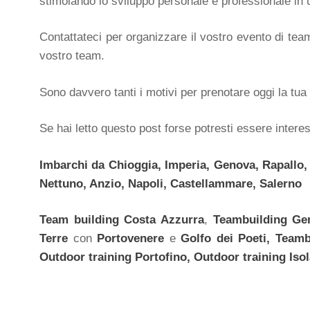
stimolando lo sviluppo personale e professionale in
Contattateci per organizzare il vostro evento di tea
vostro team.
Sono davvero tanti i motivi per prenotare oggi la tua 
Se hai letto questo post forse potresti essere intere
Imbarchi da Chioggia, Imperia, Genova, Rapallo, 
Nettuno, Anzio, Napoli, Castellammare, Salerno
Team building
Costa Azzurra
,
Teambuilding Ge
Terre
con
Portovenere
e
Golfo dei Poeti, Team
Outdoor training
Portofino, Outdoor training
Iso