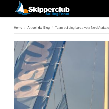
Home
/
Articoli dal Blog
/
Team building barca vela Nord Adriati